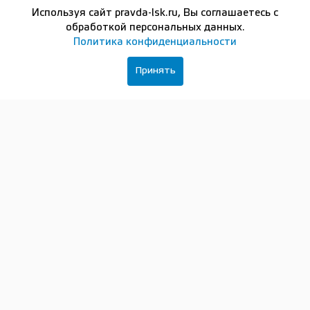
области прошел при поддержке правительства
Используя сайт pravda-lsk.ru, Вы соглашаетесь с
Нижегородской области и Фонда президентских
обработкой персональных данных.
грантов. Организатор — НРОО «Служение-НЭКСТ»
Политика конфиденциальности
в партнерстве с АНО «Дом народного единства» и
Клубом СОНКО Нижегородской области.
Принять
«Ежегодный съезд — не просто масштабное
событие для некоммерческого сектора региона. Это
возможность обсудить то, что волнует, и
договориться о совместных действиях», — считает
координатор съезда, директор Центра
общественного развития «Служение-НЭКСТ» Алла
Балашова.
Программа съезда соединила разные форматы
делового и творческого общения, в фокусе были
важнейшие вопросы, связанные с развитием
некоммерческих организаций нижегородского
региона, такие как привлечение кадров,
преемственность и партнерство.