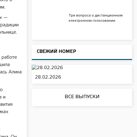
ям.
Три вопроса о дистанционном
х —
электронном голосовании
традиции
льнице.
СВЕЖИЙ НОМЕР
, работе
ешила
лась Алина
28.02.2026
то
ВСЕ ВЫПУСКИ
а и
вития
мках
»
ина. Он