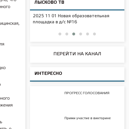
ЛЫСКОВО ТВ
нного
2025 11 01 Новая образовательная
чения
площадка в д/с №16
ицинская,
я
ля
ПЕРЕЙТИ НА КАНАЛ
дко
ИНТЕРЕСНО
ю
ПРОГРЕСС ГОЛОСОВАНИЯ
рного
ужения
Прими участие в викторине
ть
мять о