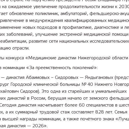
н на ожидаемое увеличение продолжительности жизни к 2030
гает обновление поликлиник, амбулаторий, фельдшерско-аку
 привлечение в медучреждения квалифицированных медицинс
рименение новых подходов в профилактике, диагностике и л
ких заболеваний, улучшение экстренной медицинской помощи
еабилитации, развитие сети национальных исследовательских
ацию отрасли.
ты конкурса «Медицинские династии Нижегородской област
в номинации «За преемственность поколений»:
о — династия Абаимовых – Сидоровых — Яндыгановых (предс
ирург Городской клинической больницы № 40 Нижнего Новго
айлович Сидоров). Это одна из старейших и уникальнейших
ких династий в России, берущая начало от земского фельдш
 Сегодня династия насчитывает более 60 специалистов в шес
х, а их суммарный трудовой стаж составляет 828 лет. Семья
а высшей награды номинации, а также почётного знака «Луч
кая династия — 2026».