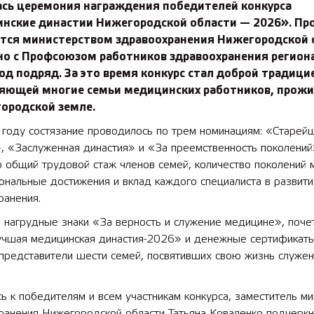
ась церемония награждения победителей конкурса
нские династии Нижегородской области — 2026». Пр
ется министерством здравоохранения Нижегородской 
но с Профсоюзом работников здравоохранения регион
од подряд. За это время конкурс стал доброй традици
яющей многие семьи медицинских работников, прож
городской земле.
 году состязание проводилось по трем номинациям: «Старей
», «Заслуженная династия» и «За преемственность поколени
 общий трудовой стаж членов семей, количество поколений 
нальные достижения и вклад каждого специалиста в развити
ранения.
 нагрудные знаки «За верность и служение медицине», поче
учшая медицинская династия-2026» и денежные сертификат
 представители шести семей, посвятивших свою жизнь служе
 к победителям и всем участникам конкурса, заместитель ми
ранения Нижегородской области Татьяна Коваленко подчеркн