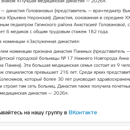
 знаком «Лучшая медицинская династия — 2026».
 — династия Головановых (представитель — врач-педиатр Вы
а Юрьевна Неронская). Династия, основанная в середине XX
ным педиатром Гагинского района Анастасией Головановой, 
ает 6 медиков с общим трудовым стажем 182 года.
в номинации «Заслуженная династия»:
лем номинации признана династия Паниных (представитель —
Детской городской больницы № 17 Нижнего Новгорода Анна
а Панина). Эта большая медицинская семья состоит из 9 чел
аж специалистов превышает 216 лет. Среди ярких представи
Колесников, который более 30 лет руководил здравоохранен
и строил там сеть больниц. Династия также получила почётны
медицинская династия — 2026».
вайтесь на нашу группу в
ВКонтакте