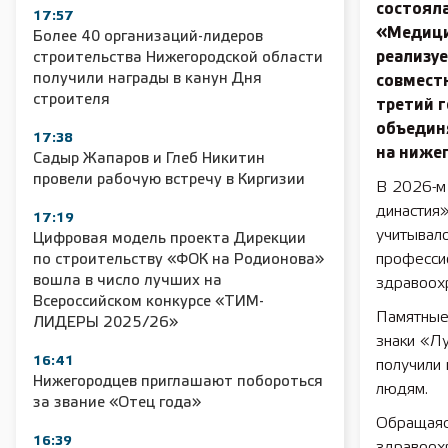
состоял
17:57
«Медици
Более 40 организаций-лидеров
реализу
строительства Нижегородской области
получили награды в канун Дня
совмест
строителя
третий г
объедин
17:38
на ниже
Садыр Жапаров и Глеб Никитин
провели рабочую встречу в Киргизии
В 2026-м
династия
17:19
учитывало
Цифровая модель проекта Дирекции
профессио
по строительству «ФОК на Родионова»
вошла в число лучших на
здравоох
Всероссийском конкурсе «ТИМ-
Памятные
ЛИДЕРЫ 2025/26»
знаки «Л
16:41
получили
Нижегородцев приглашают побороться
людям.
за звание «Отец года»
Обращаясь
16:39
здравоох