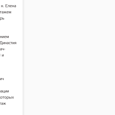
 н. Елена
стажем
арь
ением
 Династия
ач-
 и
ич
мации
которых
таж