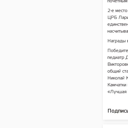
почетным
2-е место
ЦРБ Ларис
единствен
насчитыв
Награды 
Победите
педиатр 
Викторовн
общий ст
Николай 
Камчатки 
«Лучшая 
Подписы