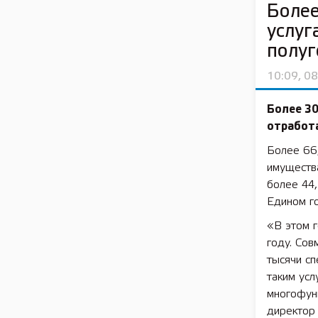
Более
услуг
полуг
10:09, 0
Более 3
отработа
Более 66,
имуществ
более 44,
Едином г
«В этом г
году. Сов
тысячи с
таким усл
многофун
директор