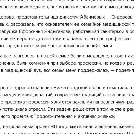
их поколениях медиков, посвятивших свои жизни помощи люд
дорова, представительница династии Абаимовых — Сидоровы
ых, рассказала, что основателем ее семейной медицинской 
бабушка Ефросинья Яндыганова, работавшая санитаркой в бо
вии четверо ее детей стали врачами, а сегодня профессию
ют представители уже нескольких поколений семьи.
а все разговоры в нашей семье были о медицине, пациентах
онечно, были сомнения при выборе профессии, но когда я р
 в медицинский вуз, вся семья меня поддержала», — подели
.
ерстве здравоохранения Нижегородской области отметили, ч
 медицинских династий, сохранение традиций наставничеств
е престижа профессии являются важными направлениями раз
 потенциала отрасли. Эти задачи решаются в том числе в ра
ного проекта «Продолжительная и активная жизнь».
, национальный проект «Продолжительная и активная жизнь
ся в стране по поручению президента России Владимира Пут