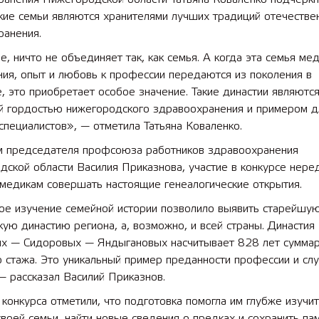
кие семьи являются хранителями лучших традиций отечестве
ранения.
 лет СОШ №2
2025 11 01 Земли
сельскохозяйственного назна
, ничто не объединяет так, как семья. А когда эта семья мед
ния, опыт и любовь к профессии передаются из поколения в
, это приобретает особое значение. Такие династии являютс
й гордостью нижегородского здравоохранения и примером д
пециалистов», — отметила Татьяна Коваленко.
м председателя профсоюза работников здравоохранения
ской области Василия Приказнова, участие в конкурсе нере
медикам совершать настоящие генеалогические открытия.
ое изучение семейной истории позволило выявить старейшу
ую династию региона, а, возможно, и всей страны. Династия
х — Сидоровых — Яндыгановых насчитывает 828 лет сумма
 стажа. Это уникальный пример преданности профессии и сл
 рассказал Василий Приказнов.
 конкурса отметили, что подготовка помогла им глубже изучи
воей семьи, найти новые сведения о предках и сохранить па