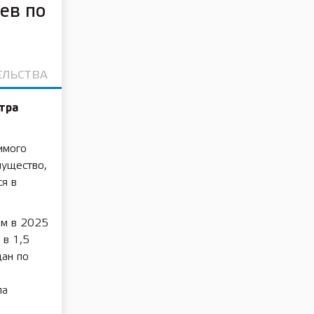
ев по
ЕЛЬСТВА
тра
имого
мущество,
я в
ем в 2025
 в 1,5
ан по
ла