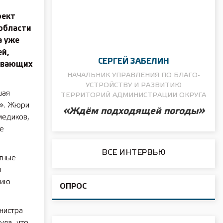
оект
области
а уже
ей,
СЕРГЕЙ ЗАБЕЛИН
ивающих
НАЧАЛЬНИК УПРАВЛЕНИЯ ПО БЛАГО­
УСТРОЙСТВУ И РАЗВИТИЮ
шая
ТЕРРИТОРИЙ АДМИНИСТРАЦИИ ОКРУГА
й». Жюри
«Ждём подходящей погоды»
медиков,
е
ВСЕ ИНТЕРВЬЮ
тные
ы
нию
ОПРОС
нистра
ула, что