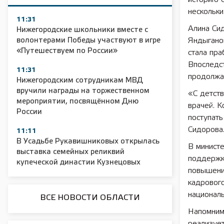
нескольк
11:31
Алина Си
Нижегородские школьники вместе с
волонтерами Победы участвуют в игре
Яндыганов
«Путешествуем по России»
стала пра
Впоследст
11:31
продолжа
Нижегородским сотрудникам МВД
вручили награды на торжественном
«С детств
мероприятии, посвящённом Дню
врачей. К
России
поступать
Сидорова
11:11
В Усадьбе Рукавишниковых открылась
В минист
выставка семейных реликвий
поддержка
купеческой династии Кузнецовых
повышени
кадрового
националь
ВСЕ НОВОСТИ ОБЛАСТИ
Напомним
реализует