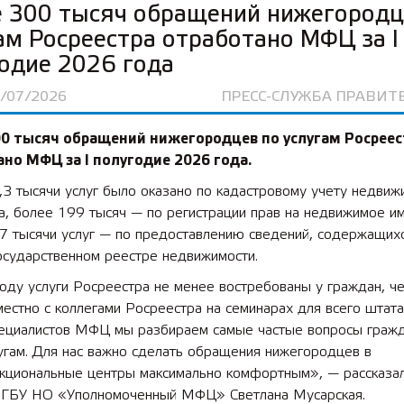
 300 тысяч обращений нижегородц
ам Росреестра отработано МФЦ за I
одие 2026 года
8/07/2026
ПРЕСС-СЛУЖБА ПРАВИТ
00 тысяч обращений нижегородцев по услугам Росреес
но МФЦ за I полугодие 2026 года.
3 тысячи услуг было оказано по кадастровому учету недвиж
а, более 199 тысяч — по регистрации прав на недвижимое и
7 тысячи услуг — по предоставлению сведений, содержащихс
осударственном реестре недвижимости.
оду услуги Росреестра не менее востребованы у граждан, ч
местно с коллегами Росреестра на семинарах для всего штата
пециалистов МФЦ мы разбираем самые частые вопросы гражд
угам. Для нас важно сделать обращения нижегородцев в
кциональные центры максимально комфортным», — рассказа
 ГБУ НО «Уполномоченный МФЦ» Светлана Мусарская.