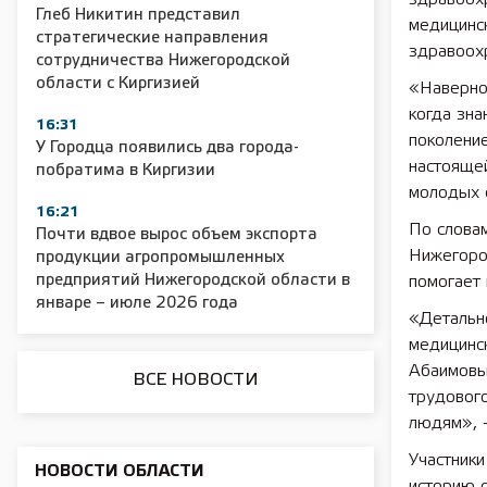
Глеб Никитин представил
медицинс
стратегические направления
здравоох
2025 11 01 Сельское хозяйство 2025
2025 11 01 55
сотрудничества Нижегородской
области с Киргизией
«Наверное
когда зна
16:31
поколение
У Городца появились два города-
настояще
побратима в Киргизии
молодых с
16:21
По слова
Почти вдвое вырос объем экспорта
Нижегород
продукции агропромышленных
предприятий Нижегородской области в
помогает 
январе – июле 2026 года
«Детальн
медицинск
Абаимовы
ВСЕ НОВОСТИ
трудового
людям», —
Участники
НОВОСТИ ОБЛАСТИ
историю с