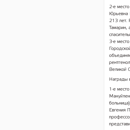
2-е место
Юрьевна 
213 лет.
Тамарин, 
спаситель
3-е мест
Городской
объединяе
рентгенол
Великой О
Награды 
1-е мест
Мануйленк
больница)
Евгения П
профессо
представи