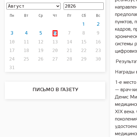
направле
предпола
Пн
Вт
Ср
Чт
Пт
Сб
Вс
пунктов,
1
2
кадров, п
7
8
9
3
4
5
6
хроничес
10
11
12
13
14
15
16
системы р
17
18
19
20
21
22
23
цифровиз
24
25
26
27
28
29
30
Результа
31
Награды 
1-е мест
ПИСЬМО В ГАЗЕТУ
— врач-х
Денис Мих
медицинс
XIX века.
поколения
удостоен
медицинс