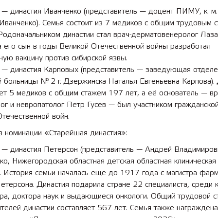
 — династия Иванченко (представитель — доцент ПИМУ, к. м.
Иванченко). Семья состоит из 7 медиков с общим трудовым 
 Родоначальником династии стал врач-дерматовенеролог Лаз
а его сын в годы Великой Отечественной войны разработал
ную вакцину против сибирской язвы.
о — династия Карповых (представитель — заведующая отдел
 больницы № 2 г. Дзержинска Наталья Евгеньевна Карпова).
т 5 медиков с общим стажем 197 лет, а её основатель — вр
ог и невропатолог Петр Гусев — был участником гражданской
течественной войн.
в номинации «Старейшая династия»:
о — династия Петерсон (представитель — Андрей Владимиров
о, Нижегородская областная детская областная клиническая
. История семьи началась еще до 1917 года с магистра фар
етерсона. Династия подарила стране 22 специалиста, среди 
ра, доктора наук и выдающиеся онкологи. Общий трудовой с
телей династии составляет 567 лет. Семья также награждена