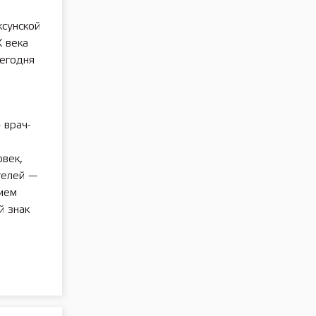
ксунской
 века
сегодня
 врач-
овек,
телей —
ием
й знак