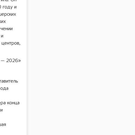
 году и
шерских
ких
ечении
 и
 центров,
и — 2026»
тавитель
рода
ера конца
ти
шая