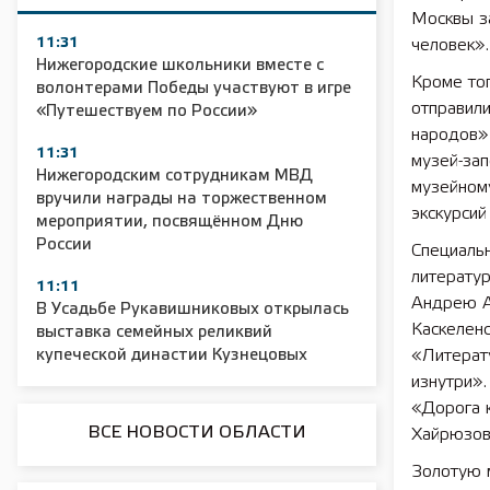
Москвы за
11:31
человек».
Нижегородские школьники вместе с
Кроме тог
волонтерами Победы участвуют в игре
отправили
«Путешествуем по России»
народов»
11:31
музей-зап
Нижегородским сотрудникам МВД
музейном
вручили награды на торжественном
экскурсий
мероприятии, посвящённом Дню
России
Специаль
литерату
11:11
Андрею А
В Усадьбе Рукавишниковых открылась
Каскеленс
выставка семейных реликвий
купеческой династии Кузнецовых
«Литерат
изнутри».
«Дорога 
ВСЕ НОВОСТИ ОБЛАСТИ
Хайрюзов 
Золотую 