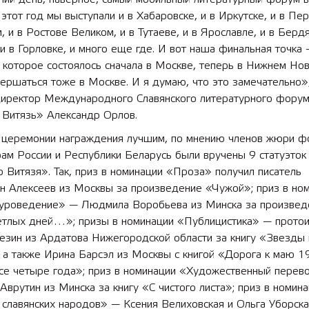
 этот год мы выступали и в Хабаровске, и в Иркутске, и в Пе
, и в Ростове Великом, и в Тутаеве, и в Ярославле, и в Бердя
и в Горловке, и много еще где. И вот наша финальная точка 
 лет СОШ №2
2025 11 01 Земли
 которое состоялось сначала в Москве, теперь в Нижнем Нов
сельскохозяйственного назна
ершаться тоже в Москве. И я думаю, что это замечательно»
директор Международного Славянского литературного фору
 Витязь» Александр Орлов.
 церемонии награждения лучшим, по мнению членов жюри ф
ам России и Республики Беларусь были вручены 9 статуэток
 Витязя». Так, приз в номинации «Проза» получил писатель
ин Алексеев из Москвы за произведение «Чужой»; приз в но
уроведение» — Людмила Воробьева из Минска за произвед
ветлых дней…»; призы в номинации «Публицистика» — прото
езин из Ардатова Нижегородской области за книгу «Звезды
 а также Ирина Барсэл из Москвы с книгой «Дорога к маю 1
все четыре года»; приз в номинации «Художественный перев
Аврутин из Минска за книгу «С чистого листа»; приз в номин
славянских народов» — Ксения Велиховская и Ольга Уборска