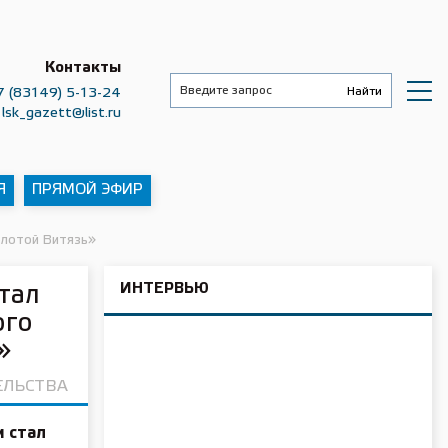
Контакты
7 (83149) 5-13-24
lsk_gazett@list.ru
Я
ПРЯМОЙ ЭФИР
олотой Витязь»
ИНТЕРВЬЮ
тал
ого
»
ЕЛЬСТВА
и стал