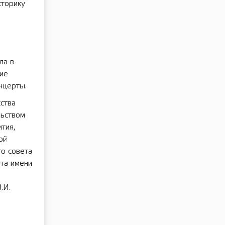
сторику
ла в
ие
нцерты.
ства
ьством
тия,
ой
о совета
ута имени
.И.