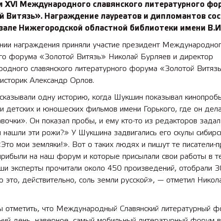
м XVI Международного славянского литературного фо
й Витязь». Награждение лауреатов и дипломантов со
зале Нижегородской областной библиотеки имени В.И
нии награждения приняли участие президент Международно
ого форума «Золотой Витязь» Николай Бурляев и директор
одного славянского литературного форума «Золотой Витязь»
 историк Александр Орлов.
сказывали одну историю, когда Шукшин показывал кинопроб
и детских и юношеских фильмов имени Горького, где он дел
вочки». Он показал пробы, и ему кто-то из редакторов задал
 нашли эти рожи?» У Шукшина задвигались его скулы сибирск
«Это мои земляки!». Вот о таких людях и пишут те писатели-п
прибыли на наш форум и которые присылали свои работы в т
ши эксперты прочитали около 450 произведений, отобрали 3
о это, действительно, соль земли русской», — отметил Никол
ы отметить, что Международный Славянский литературный ф
ний день, наверное, самый мобильный литературный форум в