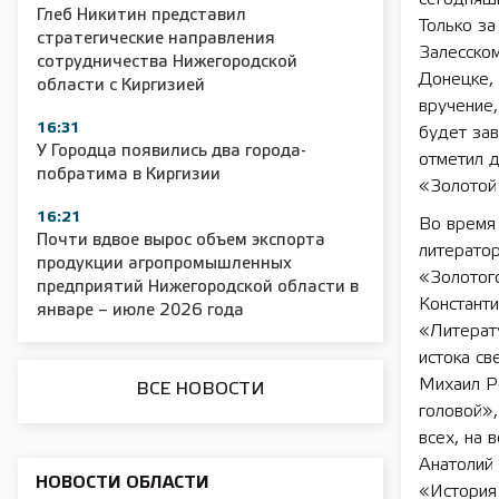
Глеб Никитин представил
Только за
стратегические направления
Залесском
сотрудничества Нижегородской
Донецке, 
области с Киргизией
2025 11 01 Сельское хозяйство 2025
2025 11 01 55
вручение,
16:31
будет зав
У Городца появились два города-
отметил 
побратима в Киргизии
«Золотой
16:21
Во время
Почти вдвое вырос объем экспорта
литератор
продукции агропромышленных
«Золотого
предприятий Нижегородской области в
Констант
январе – июле 2026 года
«Литерат
истока с
Михаил Р
ВСЕ НОВОСТИ
головой»,
всех, на 
Анатолий 
НОВОСТИ ОБЛАСТИ
«История 