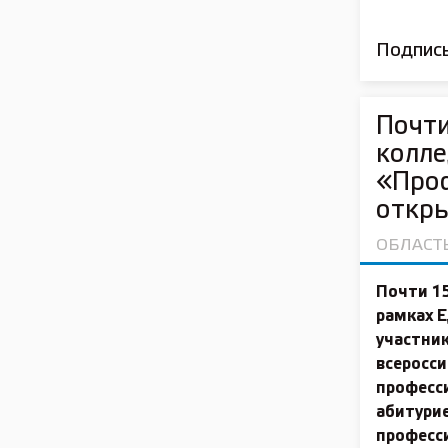
Подписы
Почти
колле
«Про
откр
ОБЛАСТ
Почти 1
рамках 
участни
всеросс
професси
абитурие
професс