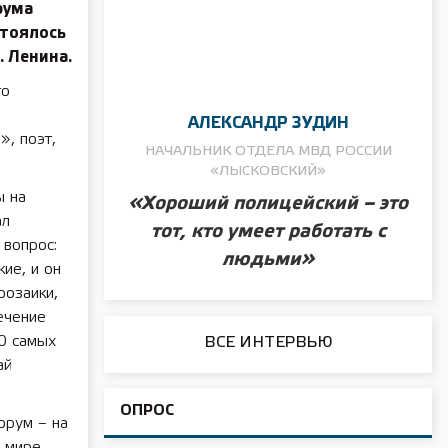
рума
стоялось
. Ленина.
го
АЛЕКСАНДР ЗУДИН
, поэт,
НАЧАЛЬНИК ОТДЕЛА МВД РОССИИ
«ЛЫСКОВСКИЙ»
ы на
«Хороший полицейский – это
ал
тот, кто умеет работать с
 вопрос:
людьми»
ие, и он
розаики,
ечение
0 самых
ВСЕ ИНТЕРВЬЮ
ай
ОПРОС
орум – на
 мире.