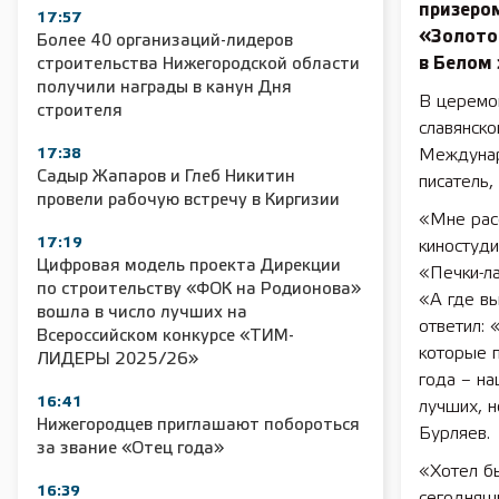
призеро
17:57
«Золото
Более 40 организаций-лидеров
в Белом 
строительства Нижегородской области
получили награды в канун Дня
В церемо
строителя
славянск
17:38
Междунар
Садыр Жапаров и Глеб Никитин
писатель,
провели рабочую встречу в Киргизии
«Мне рас
17:19
киностуди
Цифровая модель проекта Дирекции
«Печки-ла
по строительству «ФОК на Родионова»
«А где вы
вошла в число лучших на
ответил: 
Всероссийском конкурсе «ТИМ-
которые 
ЛИДЕРЫ 2025/26»
года – на
16:41
лучших, н
Нижегородцев приглашают побороться
Бурляев.
за звание «Отец года»
«Хотел б
16:39
сегодняш