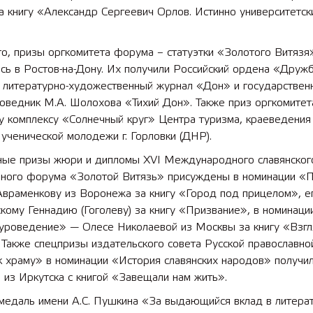
 книгу «Александр Сергеевич Орлов. Истинно университетск
о, призы оргкомитета форума – статуэтки «Золотого Витязя
сь в Ростов-на-Дону. Их получили Российский ордена «Друж
 литературно-художественный журнал «Дон» и государствен
оведник М.А. Шолохова «Тихий Дон». Также приз оргкомитет
у комплексу «Солнечный круг» Центра туризма, краеведения
 ученической молодежи г. Горловки (ДНР).
ные призы жюри и дипломы XVI Международного славянског
рного форума «Золотой Витязь» присуждены в номинации «
враменкову из Воронежа за книгу «Город под прицелом», е
кому Геннадию (Гоголеву) за книгу «Призвание», в номинаци
уроведение» — Олесе Николаевой из Москвы за книгу «Взг
 Также спецпризы издательского совета Русской православно
к храму» в номинации «История славянских народов» получи
из Иркутска с книгой «Завещали нам жить».
медаль имени А.С. Пушкина «За выдающийся вклад в литера