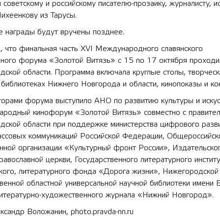
 советскому и российскому писателю-прозаику, журналисту, и
ихеенкову из Тарусы.
е награды будут вручены позднее.
, что финальная часть XVI Международного славянского
рного форума «Золотой Витязь» с 15 по 17 октября проходи
ской области. Программа включала круглые столы, творческ
 библиотеках Нижнего Новгорода и области, кинопоказы и ко
торами форума выступило АНО по развитию культуры и искус
родный кинофорум «Золотой Витязь» совместно с правител
дской области при поддержке министерства цифрового разви
массовых коммуникаций Российской Федерации, Общероссийск
нной организации «Культурный фронт России», Издательског
равославной церкви, Государственного литературного инстит
ького, литературного фонда «Дорога жизни», Нижегородской
венной областной универсальной научной библиотеки имени В
литературно-художественного журнала «Нижний Новгород».
ксандр Воложанин, photo.pravda-nn.ru