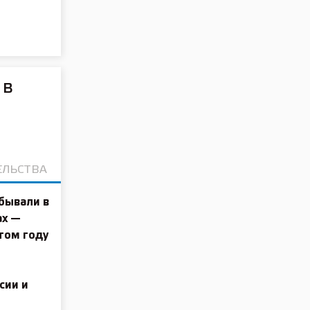
 в
ЕЛЬСТВА
бывали в
ах —
том году
сии и