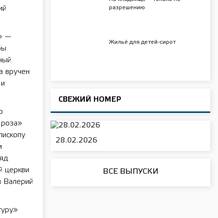
ий
разрешению
» —
Жильё для детей-сирот
бы
ный
а вручен
 и
СВЕЖИЙ НОМЕР
о
Проза»
пископу
28.02.2026
и
ляд
й церкви
ВСЕ ВЫПУСКИ
л Валерий
туру»