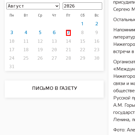
присудили
Сергею М
Пн
Вт
Ср
Чт
Пт
Сб
Вс
Остальны
1
2
Напомним
8
9
3
4
5
6
7
литерату
10
11
12
13
14
15
16
Нижегород
17
18
19
20
21
22
23
встречи в
24
25
26
27
28
29
30
Организа
31
«Междуна
Нижегоро
связи и 
ПИСЬМО В ГАЗЕТУ
обществе
Русской п
А.М. Гор
государст
Ленина, 
Фото: Але