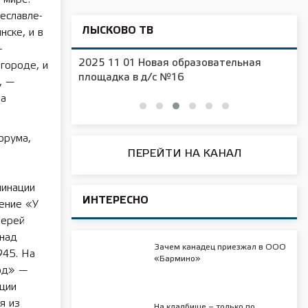
реславле-
ЛЫСКОВО ТВ
нске, и в
–
2025 11 01 Новая образовательная
городе, и
чения
площадка в д/с №16
, —
ма
орума,
ПЕРЕЙТИ НА КАНАЛ
минации
ИНТЕРЕСНО
ение «У
иерей
 над
Зачем канадец приезжал в ООО
945. На
«Бармино»
од» —
ации
я из
На кладбище – только по