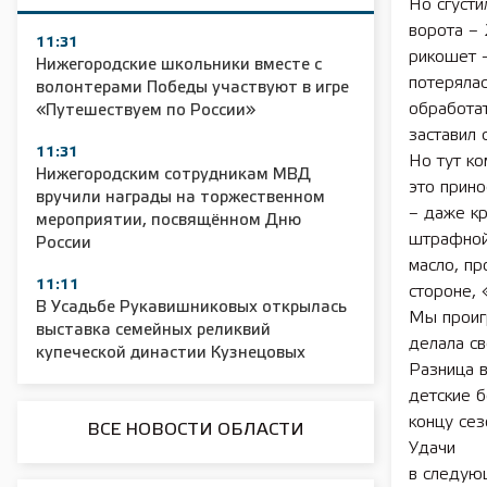
Но сгусти
ворота – 
11:31
рикошет –
Нижегородские школьники вместе с
потерялас
волонтерами Победы участвуют в игре
обработат
«Путешествуем по России»
заставил 
11:31
Но тут ко
Нижегородским сотрудникам МВД
это прино
вручили награды на торжественном
– даже кр
мероприятии, посвящённом Дню
штрафной
России
масло, пр
11:11
стороне, 
В Усадьбе Рукавишниковых открылась
Мы проигр
выставка семейных реликвий
делала св
купеческой династии Кузнецовых
Разница в
детские б
концу сез
ВСЕ НОВОСТИ ОБЛАСТИ
Удачи
в следую