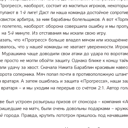
Прогресс», наоборот, состоит из маститых игроков, некоторы
тупают в 1-й лиге! Даст ли наша команда достойное сопроти
свисток арбитра, за ним барабаны болельщиков. А вот «Тор
 лет СОШ №2
2025 11 01 Земли
 полетело, наоборот: оборона совершила ошибку и мы пропу
сельскохозяйственного назна
 на 5-й минуте. Из отставания мы искали свою игру.
казать, что «Прогресс» больше владел мячом или изощрённе
овалось, что у нашей команды не хватает уверенности. Игрок
 Мурашкина чаще доводили свои атаки до удара по воротам,
е просто не могли обойти защиту. Однако ближе к концу тай
али удачу за хвост. Сначала Никита Бараблин красивым наве
орота соперника. Мяч попал почти в противоположную штанг
 вратаря. А затем ошиблась и защита «Прогресса», наши за
 вратаря – и мы уходим на перерыв со счётом 2:1. Автор гол
ве был устроен розыгрыш призов от спонсора – компания «А
пришедшие на матч, были очень довольны подарками – кружк
й города. Правда, крутить лототрон пришлось под начавшим