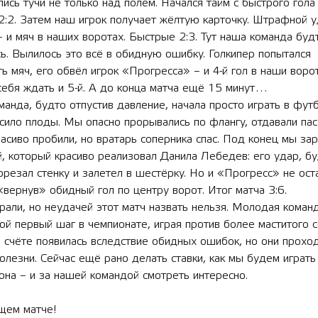
лись тучи не только над полем. Начался тайм с быстрого гола
2:2. Затем наш игрок получает жёлтую карточку. Штрафной у
 и мяч в наших воротах. Быстрые 2:3. Тут наша команда буд
ь. Вылилось это всё в обидную ошибку. Голкипер попытался
ь мяч, его обвёл игрок «Прогресса» – и 4-й гол в наши воро
себя ждать и 5-й. А до конца матча ещё 15 минут…
манда, будто отпустив давление, начала просто играть в фут
сило плоды. Мы опасно прорывались по флангу, отдавали пас
асиво пробили, но вратарь соперника спас. Под конец мы за
, который красиво реализовал Данила Лебедев: его удар, б
орезал стенку и залетел в шестёрку. Но и «Прогресс» не ост
«вернув» обидный гол по центру ворот. Итог матча 3:6.
али, но неудачей этот матч назвать нельзя. Молодая коман
ой первый шаг в чемпионате, играя против более маститого с
 счёте появилась вследствие обидных ошибок, но они проход
олезни. Сейчас ещё рано делать ставки, как мы будем играть
она – и за нашей командой смотреть интересно.
щем матче!