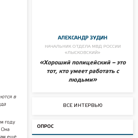
АЛЕКСАНДР ЗУДИН
НАЧАЛЬНИК ОТДЕЛА МВД РОССИИ
«ЛЫСКОВСКИЙ»
«Хороший полицейский – это
тот, кто умеет работать с
людьми»
аются в
нда
ВСЕ ИНТЕРВЬЮ
ом году
ОПРОС
. Она
кам ещё