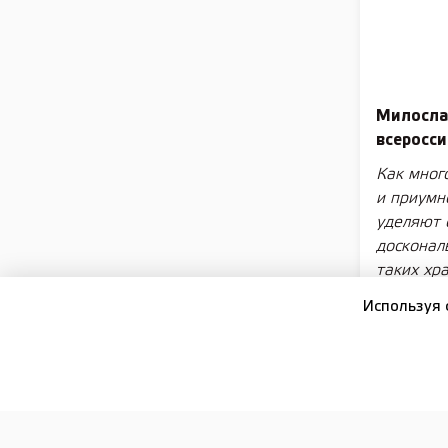
Милосла
всеросси
Как мног
и приумн
уделяют 
досконал
таких хр
истории 
Используя 
подробно
Всё начал
мероприя
Георгии Г
Отечестве