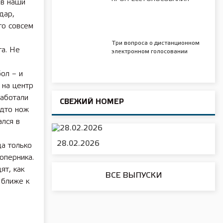
 в наши
дар,
то совсем
Три вопроса о дистанционном
та. Не
электронном голосовании
бол – и
 на центр
работали
СВЕЖИЙ НОМЕР
удто нож
ался в
28.02.2026
да только
оперника.
ят, как
ВСЕ ВЫПУСКИ
 ближе к