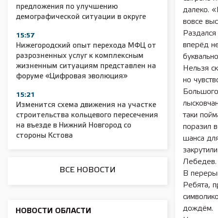
предложения по улучшению
далеко. «
демографической ситуации в округе
вовсе выс
Раздался 
15:57
2025 11 01 Сельское хозяйство 2025
2025 11 01 55
вперёд не
Нижегородский опыт перехода МФЦ от
разрозненных услуг к комплексным
буквально
жизненным ситуациям представлен на
Нельзя с
форуме «Цифровая эволюция»
но чувств
Большого
15:21
лысковчан
Изменится схема движения на участке
таки пойм
строительства кольцевого пересечения
на въезде в Нижний Новгород со
поразил в
стороны Кстова
шанса для
закрутили
Лебедев.
ВСЕ НОВОСТИ
В переры
Ребята, 
символико
дождём.
НОВОСТИ ОБЛАСТИ