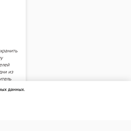
охранить
му
елей
дни из
итель
появилось
ных данных.
лы
еликой
о-