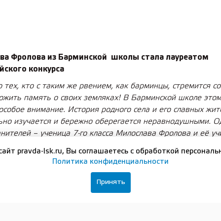
ва Фролова из Барминской школы стала лауреатом
йского конкурса
о тех, кто с таким же рвением, как барминцы, стремится с
ожить память о своих земляках! В Барминской школе это
особое внимание. История родного села и его славных жит
ьно изучается и бережно оберегается неравнодушными. О
анителей – ученица 7-го класса Милослава Фролова и её уч
Светлана Толокина. Благодаря их упорному труду на свет 
сайт pravda-lsk.ru, Вы соглашаетесь с обработкой персональ
е исследование о Георгии Гаврюшине.
Политика конфиденциальности
ось год назад. Милослава Фролова выступала на школьном
Принять
тии с докладом о своём земляке, директоре Барминской шко
аврюшине. Это был рассказ с упором на боевой путь его в В
нной войне. Затем Мила выступила с этим докладом на научн