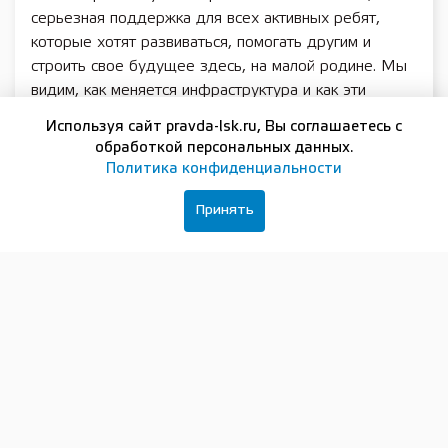
серьезная поддержка для всех активных ребят,
которые хотят развиваться, помогать другим и
строить свое будущее здесь, на малой родине. Мы
видим, как меняется инфраструктура и как эти
ежегодные вложения превращаются в реальные
Используя сайт pravda-lsk.ru, Вы соглашаетесь с
возможности для тысяч молодых людей», —
обработкой персональных данных.
рассказала министр молодежной политики
Политика конфиденциальности
Нижегородской области Светлана Ануфриева.
Принять
Ключевая задача программы «Регион для
молодых» — качественные преобразования в сфере
молодёжной политики регионов России.
Нижегородская область в рамках программы
получила субсидию в размере 148 041, 70 тыс.
рублей. Эта сумма будет направлена на открытие
современного молодёжного центра «Мост» в
Княгинине. Помимо этого, продолжится обучение
специалистов в муниципалитетах региона на
межведомственном уровне, а также работа с