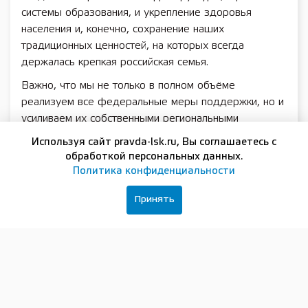
системы образования, и укрепление здоровья
населения и, конечно, сохранение наших
традиционных ценностей, на которых всегда
держалась крепкая российская семья.
Важно, что мы не только в полном объёме
реализуем все федеральные меры поддержки, но и
усиливаем их собственными региональными
решениями. С июля 2025 года в Нижегородской
Используя сайт pravda-lsk.ru, Вы соглашаетесь с
области действует уникальная программа «Основа».
обработкой персональных данных.
В дополнение к федеральному материнскому
Политика конфиденциальности
капиталу семьи получают родительский основной
Принять
доход — до одного миллиона рублей за каждого
рождённого ребёнка. Также предоставляем
«Подарок новорождённому» — электронный
сертификат номиналом 20 тысяч рублей, который
можно направить на покупку детских товаров от
нижегородских производителей.
Дети удивительным образом меняют нас самих. Не