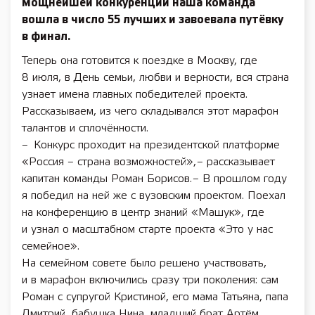
мощнейшей конкуренции наша команда
вошла в число 55 лучших и завоевала путёвку
в финал.
Теперь она готовится к поездке в Москву, где
8 июля, в День семьи, любви и верности, вся страна
узнает имена главных победителей проекта.
Рассказываем, из чего складывался этот марафон
талантов и сплочённости.
– Конкурс проходит на президентской платформе
«Россия – страна возможностей», – рассказывает
капитан команды Роман Борисов. – В прошлом году
я победил на ней же с вузовским проектом. Поехал
на конференцию в центр знаний «Машук», где
и узнал о масштабном старте проекта «Это у нас
семейное».
На семейном совете было решено участвовать,
и в марафон включились сразу три поколения: сам
Роман с супругой Кристиной, его мама Татьяна, папа
Дмитрий, бабушка Нина, младший брат Артём,