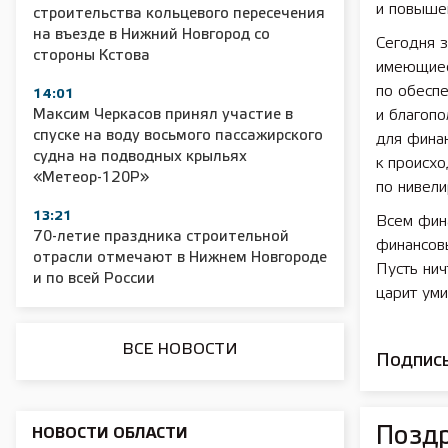
и повыше
строительства кольцевого пересечения
на въезде в Нижний Новгород со
Сегодня з
стороны Кстова
имеющиес
по обеспе
14:01
Максим Черкасов принял участие в
и благоп
2025 11 01 Сельское хозяйство 2025
2025 11 01 55
спуске на воду восьмого пассажирского
для фина
судна на подводных крыльях
к происх
«Метеор-120Р»
по нивели
13:21
Всем фин
70-летие праздника строительной
финансовы
отрасли отмечают в Нижнем Новгороде
Пусть нич
и по всей России
царит ум
ВСЕ НОВОСТИ
Подписы
Поздр
НОВОСТИ ОБЛАСТИ