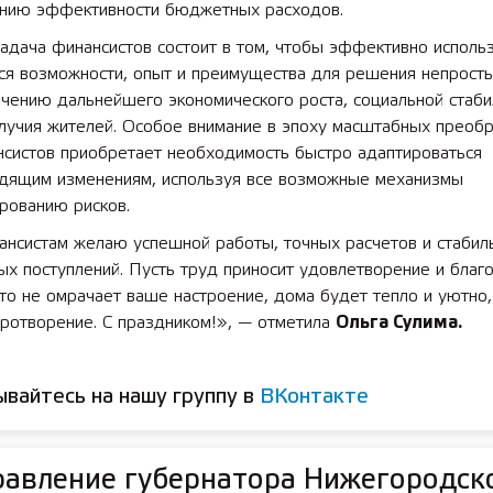
нию эффективности бюджетных расходов.
адача финансистов состоит в том, чтобы эффективно исполь
я возможности, опыт и преимущества для решения непрост
чению дальнейшего экономического роста, социальной стаби
олучия жителей. Особое внимание в эпоху масштабных преоб
 лет СОШ №2
2025 11 01 Земли
нсистов приобретает необходимость быстро адаптироваться
сельскохозяйственного назна
одящим изменениям, используя все возможные механизмы
рованию рисков.
ансистам желаю успешной работы, точных расчетов и стабил
х поступлений. Пусть труд приносит удовлетворение и благ
то не омрачает ваше настроение, дома будет тепло и уютно,
иротворение. С праздником!», — отметила
Ольга Сулима.
вайтесь на нашу группу в
ВКонтакте
авление губернатора Нижегородск