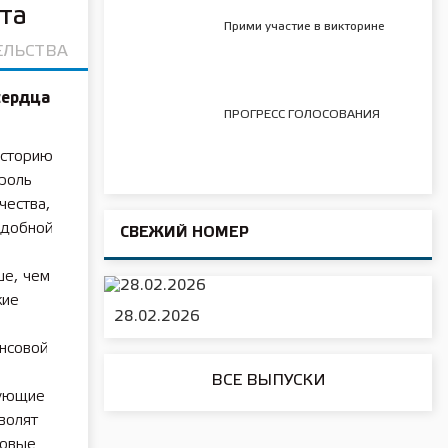
та
Прими участие в викторине
ЕЛЬСТВА
сердца
ПРОГРЕСС ГОЛОСОВАНИЯ
историю
 роль
чества,
удобной
СВЕЖИЙ НОМЕР
ше, чем
кие
28.02.2026
нсовой
ВСЕ ВЫПУСКИ
бующие
волят
новые