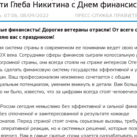
ти Глеба Никитина с Днем финансис
Ь
07:06, 08/09/2022
ПРЕСС-СЛУЖБА ПРАВИТ
ые финансисты! Дорогие ветераны отрасли! От всего 
яю вас с праздником!
ая система страны в современном ее понимании ведет свою 
XIX века. Сотрудники сферы финансов сыграли колоссальную
огромной страны, они всегда стояли на страже интересов Оте
сь сделать финансовую систему государства эффективной и 
дан. Ваш профессионализм неизменно сочетается с общим
уальным потенциалом, умением вникнуть в детали. Вам боль
о ни было, известно, что за цифрами всегда стоят человечес
 России сегодня немыслимо без эффективной и сильной фина
без сплоченной и заинтересованной в результате команде
оналов. Перед страной стоят очень серьезные вызовы, тре
 оперативной реакции, но и системных решений, которые поз
 вперед. Вам в самые сжатые сроки удается разрабатывать 