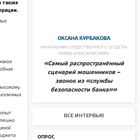
а также
ерации.
вье
ОКСАНА КУРБАКОВА
НАЧАЛЬНИК СЛЕДСТВЕННОГО ОТДЕЛА
ОМВД «ЛЫСКОВСКИЙ»
какое
«Самый распространённый
собная
сценарий мошенников –
звонок из «службы
высокому
безопасности банка»»
различных
 опыт
ВСЕ ИНТЕРВЬЮ
спешно
диной
бюджета
ОПРОС