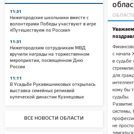
облас
11:31
ОБЛАСТ
Нижегородские школьники вместе с
волонтерами Победы участвуют в игре
Уважаем
«Путешествуем по России»
поздравл
11:31
Финансов
Нижегородским сотрудникам МВД
с начала 
вручили награды на торжественном
мероприятии, посвящённом Дню
в судьбе 
России
стремили
для граж
11:11
интеллект
В Усадьбе Рукавишниковых открылась
кому бы т
выставка семейных реликвий
судьбы.
купеческой династии Кузнецовых
Развитие
системы, 
ВСЕ НОВОСТИ ОБЛАСТИ
професси
не просто
двигаться