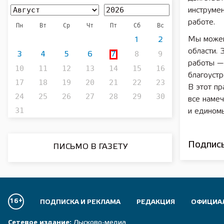
инструмен
работе.
Пн
Вт
Ср
Чт
Пт
Сб
Вс
Мы можем
1
2
области. 
8
9
3
4
5
6
7
работы —
10
11
12
13
14
15
16
благоустр
17
18
19
20
21
22
23
В этот пр
24
25
26
27
28
29
30
все наме
31
и единомы
Подписы
ПИСЬМО В ГАЗЕТУ
16+
ПОДПИСКА И РЕКЛАМА
РЕДАКЦИЯ
ОФИЦИА
Сетевое издание:
Лысково-медиа