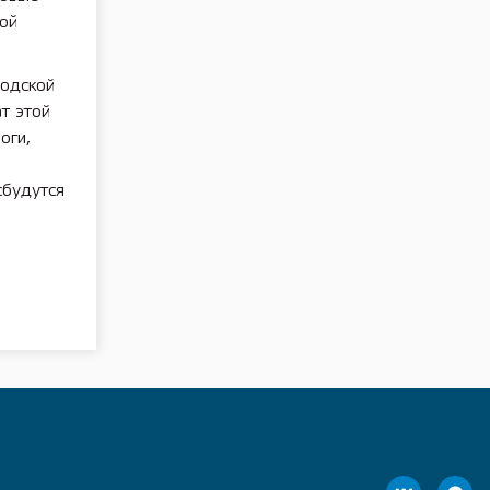
ой
одской
т этой
оги,
сбудутся