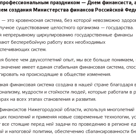
с профессиональным праздником — Днем финансиста, 
ием создания Министерства финансов Российской Фед
 — это кровеносная система, без которой невозможно здоро
лучное существование целостного организма — государства.
я непрерывному циркулированию государственные финансы
вают бесперебойную работу всех необходимых
спечивающих систем.
я более чем двухсотлетний опыт, мы все больше понимаем, 
значение имеет единая стабильная финансовая система, спо
гировать на происходящие в обществе изменения.
кая финансовая система создана в нашей стране благодаря 
нализму, мудрости и стойкости людей, которые работали в 
урах на всех этапах становления и развития.
финансистов Нижегородской области, используя многолетний
их поколений и применяя новые современные технологии, у
т все стоящие перед ней задачи по проведению в регионе е
й и налоговой политики, обеспечению сбалансированности 