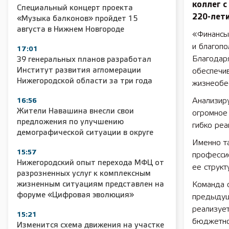
коллег 
Специальный концерт проекта
220-лет
«Музыка балконов» пройдет 15
августа в Нижнем Новгороде
«Финансы
и благопо
17:01
Благодар
39 генеральных планов разработал
Институт развития агломерации
обеспечи
Нижегородской области за три года
жизнеобе
Анализиру
16:56
Жители Навашина внесли свои
огромное 
предложения по улучшению
гибко реа
демографической ситуации в округе
Именно та
15:57
профессио
Нижегородский опыт перехода МФЦ от
ее структ
разрозненных услуг к комплексным
жизненным ситуациям представлен на
Команда 
форуме «Цифровая эволюция»
предыдущ
реализуе
15:21
бюджетно
Изменится схема движения на участке