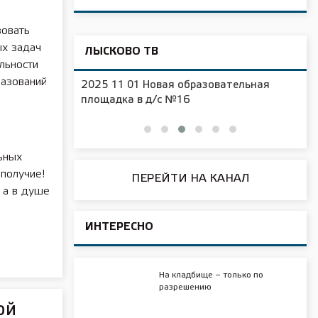
зовать
ых задач
ЛЫСКОВО ТВ
льности
разований
2025 11 01 Новая образовательная
чения
площадка в д/с №16
ьных
ополучие!
ПЕРЕЙТИ НА КАНАЛ
 а в душе
ИНТЕРЕСНО
На кладбище – только по
разрешению
ой