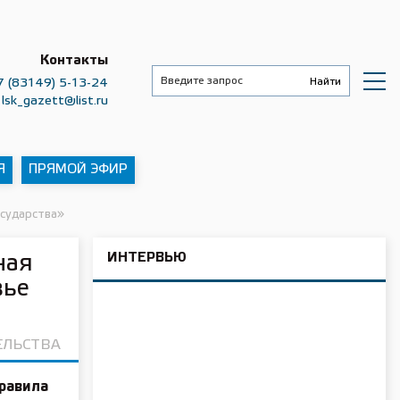
Контакты
7 (83149) 5-13-24
lsk_gazett@list.ru
Я
ПРЯМОЙ ЭФИР
осударства»
ИНТЕРВЬЮ
ная
вье
ЕЛЬСТВА
равила