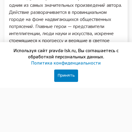
одним из самых значительных произведений автора.
Действие разворачивается в провинциальном
городе на фоне надвигающихся общественных
потрясений. Главные герои — представители
интеллигенции, люди науки и искусства, искренне
стремящиеся к прогрессу и верящие в светлое
будущее человечества. Профессор-химик Павел
Используя сайт pravda-lsk.ru, Вы соглашаетесь с
Протасов увлечён научными открытиями и мечтает о
обработкой персональных данных.
времени, когда люди смогут победить болезни,
Политика конфиденциальности
страх и невежество. Однако, пока герои рассуждают
Принять
о высоких идеалах, за стенами их дома бушует
эпидемия холеры, а общество оказывается на грани
катастрофы. Это история о столкновении мечты и
реальности, об ответственности человека перед
временем, в котором он живёт, и о том, насколько
опасным может стать отрыв от действительности.
Более века спустя вопросы, поставленные
Максимом Горьким, продолжают звучать