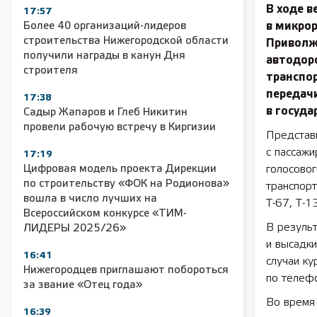
В ходе в
17:57
Более 40 организаций-лидеров
в микро
строительства Нижегородской области
Приволж
получили награды в канун Дня
автодор
строителя
транспор
передач
17:38
в госуд
Садыр Жапаров и Глеб Никитин
провели рабочую встречу в Киргизии
Представ
с пассаж
17:19
Цифровая модель проекта Дирекции
голосовог
по строительству «ФОК на Родионова»
транспорт
вошла в число лучших на
Т-67, Т-1
Всероссийском конкурсе «ТИМ-
В резуль
ЛИДЕРЫ 2025/26»
и высадки
16:41
случаи ку
Нижегородцев приглашают побороться
по телефо
за звание «Отец года»
Во время
16:39