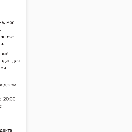
на, моя
,
астер-
я.
овый
оздан для
ыми
родском
о 20:00.
е
дента