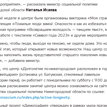
роприятия», — рассказала министр социальной политики
дской области
Наталья Исаева
.
той неделе в центре были организованы викторина «Моя стра
лекция «Пожилые люди зимой. Опасности и как их избежать»
ьная программа «Возвращаем молодость — танцуем твист», м
работе с текстилем «Символ года 2023» и другие мероприяти
жно, чтобы люди, выходя на пенсию, не сидели дома. Это н
й этап, который открывает новые возможности. Наш центр с
бы наполнить жизнь представителей старшего поколения нов
, — добавила министр.
, что центр «Долголетие по-нижегородски» расположен в го
ейцария» (остановка ул. Батумская, стеклянный павильон
ории парка), он работает с понедельника по субботу с 9:00 д
ным расписанием занятий центра можно ознакомиться на сайт
тва социальной политики Нижегородской области по ссылке:
insocium.ru/index.php/active-longevity
.
ьный проект «Демография» утвержден в рамках указа прези