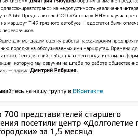
тных систем»
Дмитрий Рябушев
обратил внимание предста
одпассажиравтотранс» на недопустимость увеличения интер
уте А-66. Представитель ООО «Автопарк НН» получил прет
 лет СОШ №2
2025 11 01 Земли
 на маршрут Т-49 грязного автобуса. Недостатки были отмеч
сельскохозяйственного назна
х перевозчиков.
йшие дни мы дадим оценку работы пассажирским предприят
ению порядка на обслуживаемых ими маршрутах. Времени дл
таточно. Сегодняшний рейд стал своего рода итогом по фор
зиции, которую мы озвучим на штабе по работе общественно
а», — заявил
Дмитрий Рябушев.
вайтесь на нашу группу в
ВКонтакте
 700 представителей старшего
ения посетили центр «Долголетие 
ородски» за 1,5 месяца