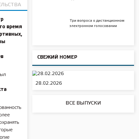
ЕЛЬСТВА
тр
Три вопроса о дистанционном
электронном голосовании
это время
ортивных,
ны
ев
СВЕЖИЙ НОМЕР
был
28.02.2026
кта
ВСЕ ВЫПУСКИ
ованность
более
охранять
оторые
огие