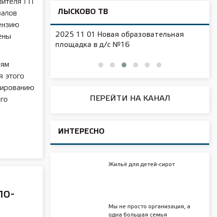
вителя ГП
ЛЫСКОВО ТВ
валов
ензию
2025 11 01 Новая образовательная
ены
чения
площадка в д/с №16
иям
я этого
мированию
ПЕРЕЙТИ НА КАНАЛ
го
ИНТЕРЕСНО
Жильё для детей-сирот
по-
Мы не просто организация, а
одна большая семья