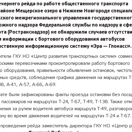
ечернего рейда по работе общественного транспорта
районе Мещерское озеро в Нижнем Новгороде специал
ского межрегионального управления государственно
ожного надзора Федеральной службы по надзору в сфе
та (Ространснадзор) не обнаружили случаев отсутств
и информации с бортового оборудования автобусов
арственную информационную систему «Эра — Глонасс».
ители ГКУ НО «Центр развития транспортных систем» совме
ирскими перевозчиками проконтролировали работу бортового
о оборудования, правильности объявления остановок, чистот
ных средств, соблюдения графика движения на маршрутах Т-
38, А-41, А-57, А-66, А-69.
тате были зафиксированы факты проезда остановки без поса
 пассажиров на маршрутах Т-24, Т-67, Т-49, Т-138. Также от
рения за рулем водителя автобуса маршрута Т-49, разговоро
ну во время движения водителей на маршрутах Т-24 и Т-67.
 проведения рейда заместитель директора ГКУ НО «Центр р