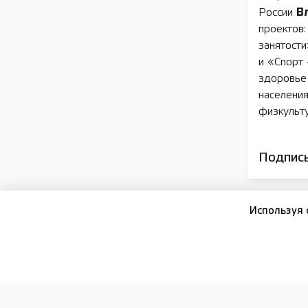
России
В
проектов
занятост
и «Спорт 
здоровье 
населения
физкульту
Подписы
Используя 
16+
ПОДПИСКА И РЕКЛАМА
РЕДАКЦИЯ
ОФИЦИА
Сетевое издание:
Лысково-медиа
Отдел рекламы:
+7 (83149) 5-15-24