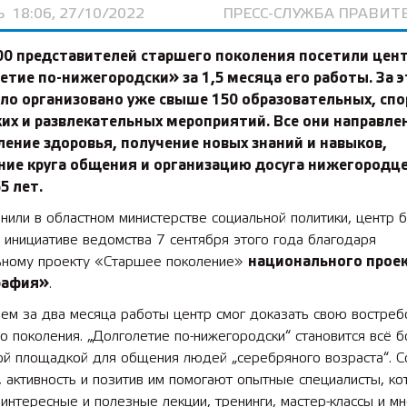
Ь
18:06, 27/10/2022
ПРЕСС-СЛУЖБА ПРАВИТ
00 представителей старшего поколения посетили цен
тие по-нижегородски» за 1,5 месяца его работы. За 
ло организовано уже свыше 150 образовательных, сп
их и развлекательных мероприятий. Все они направле
ление здоровья, получение новых знаний и навыков,
ние круга общения и организацию досуга нижегородц
5 лет.
нили в областном министерстве социальной политики, центр 
 инициативе ведомства 7 сентября этого года благодаря
ному проекту «Старшее поколение»
национального прое
рафия»
.
ем за два месяца работы центр смог доказать свою востреб
о поколения. „Долголетие по-нижегородски“ становится всё 
ой площадкой для общения людей „серебряного возраста“. С
 активность и позитив им помогают опытные специалисты, к
интересные и полезные лекции, тренинги, мастер-классы и мн