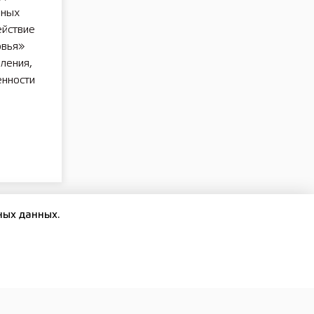
ьных
ействие
овья»
ления,
енности
ных данных.