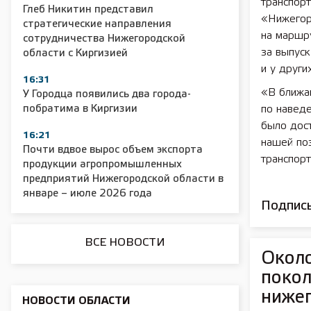
транспор
Глеб Никитин представил
«Нижегор
стратегические направления
на маршр
сотрудничества Нижегородской
2025 11 01 Сельское хозяйство 2025
2025 11 01 55
за выпуск
области с Киргизией
и у други
16:31
«В ближа
У Городца появились два города-
побратима в Киргизии
по навед
было дос
16:21
нашей по
Почти вдвое вырос объем экспорта
транспорт
продукции агропромышленных
предприятий Нижегородской области в
январе – июле 2026 года
Подписы
ВСЕ НОВОСТИ
Около
покол
нижег
НОВОСТИ ОБЛАСТИ