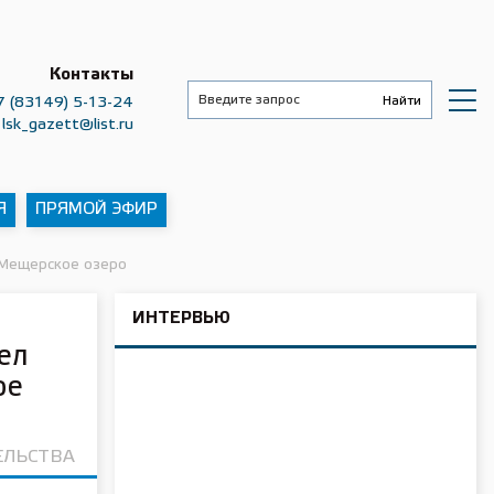
Контакты
7 (83149) 5-13-24
lsk_gazett@list.ru
Я
ПРЯМОЙ ЭФИР
 Мещерское озеро
ИНТЕРВЬЮ
ел
ое
ЕЛЬСТВА