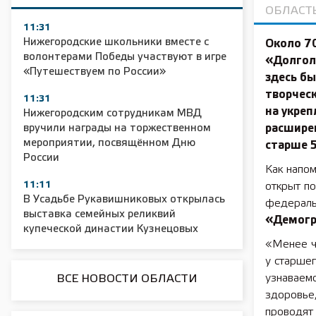
ОБЛАСТ
11:31
Нижегородские школьники вместе с
Около 7
волонтерами Победы участвуют в игре
«Долголе
«Путешествуем по России»
здесь бы
творческ
11:31
на укреп
Нижегородским сотрудникам МВД
вручили награды на торжественном
расшире
мероприятии, посвящённом Дню
старше 5
России
Как напом
11:11
открыт по
В Усадьбе Рукавишниковых открылась
федераль
выставка семейных реликвий
«Демог
купеческой династии Кузнецовых
«Менее ч
у старшег
узнаваем
ВСЕ НОВОСТИ ОБЛАСТИ
здоровье,
проводят 