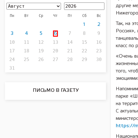
другие ме
Нижегоро
Пн
Вт
Ср
Чт
Пт
Сб
Вс
Так, на э
1
2
Россия», 
7
8
9
3
4
5
6
танцевал
10
11
12
13
14
15
16
класс по 
17
18
19
20
21
22
23
«Очень ва
24
25
26
27
28
29
30
жизненны
31
того, что
эмоциями»
Напомним
ПИСЬМО В ГАЗЕТУ
парке «Шв
на террит
С актуаль
министерс
https://m
Национал