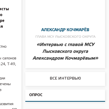
исты
го
ре
ия
АЛЕКСАНДР КОЧМАРЁВ
ГЛАВА МСУ ЛЫСКОВСКОГО ОКРУГА
«Интервью с главой МСУ
стно
Лысковского округа
Александром Кочмарёвым»
ы салонов
24, Т-49,
дки
ВСЕ ИНТЕРВЬЮ
мечены
в
ОПРОС
азвития