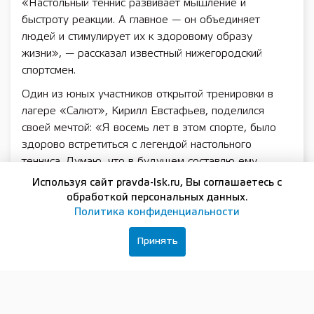
«Настольный теннис развивает мышление и
быстроту реакции. А главное — он объединяет
людей и стимулирует их к здоровому образу
жизни», — рассказал известный нижегородский
спортсмен.
Один из юных участников открытой тренировки в
лагере «Салют», Кирилл Евстафьев, поделился
своей мечтой: «Я восемь лет в этом спорте, было
здорово встретиться с легендой настольного
тенниса. Думаю, что в будущем составлю ему
конкуренцию».
Используя сайт pravda-lsk.ru, Вы соглашаетесь с
обработкой персональных данных.
Подхватил эстафету открытых тренировок мастер
Политика конфиденциальности
спорта России по боксу, спортивный судья первой
категории Евгений Пономарёв. Воспитанники
Принять
санаторно-реабилитационного центра для
несовершеннолетних «Золотой колос»
Арзамасского района с воодушевлением включились
в тренировку: научились держать защиту, освоили