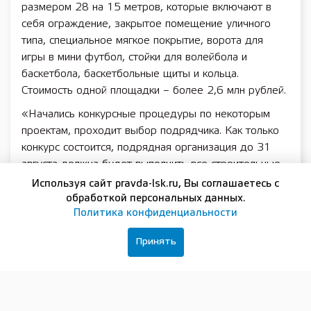
размером 28 на 15 метров, которые включают в
себя ограждение, закрытое помещение уличного
типа, специальное мягкое покрытие, ворота для
игры в мини футбол, стойки для волейбола и
баскетбола, баскетбольные щиты и кольца.
Стоимость одной площадки – более 2,6 млн рублей.
«Начались конкурсные процедуры по некоторым
проектам, проходит выбор подрядчика. Как только
конкурс состоится, подрядная организация до 31
августа должна будет выполнить все строительные
работы», — отметил заместитель главы
Используя сайт pravda-lsk.ru, Вы соглашаетесь с
администрации Княгининского муниципального
обработкой персональных данных.
Политика конфиденциальности
округа по благоустройству Дмитрий Макаров.
Напомним, по итогам конкурса в 2023 году
Принять
победителями по программе «Вам решать!»
признано 559 инициативных проектов, на которые
выделено финансирование в размере 1,2 млрд
рублей. Всего участие в голосовании по программе