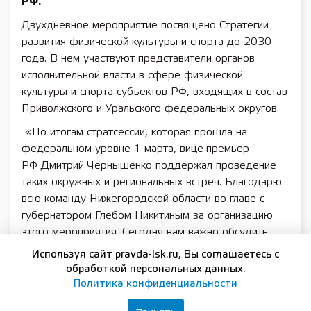
РФ.
Двухдневное мероприятие посвящено Стратегии
развития физической культуры и спорта до 2030
года. В нем участвуют представители органов
исполнительной власти в сфере физической
культуры и спорта субъектов РФ, входящих в состав
Приволжского и Уральского федеральных округов.
«По итогам стратсессии, которая прошла на
федеральном уровне 1 марта, вице-премьер
РФ Дмитрий Чернышенко поддержал проведение
таких окружных и региональных встреч. Благодарю
всю команду Нижегородской области во главе с
губернатором Глебом Никитиным за организацию
этого мероприятия. Сегодня нам важно обсудить,
что происходит в отрасли спорта, понять, как мы
Используя сайт pravda-lsk.ru, Вы соглашаетесь с
будем двигаться дальше к достижению наших
обработкой персональных данных.
целей в рамках федеральных и национальных
Политика конфиденциальности
проектов. Уверен, что участники стратсессии смогут