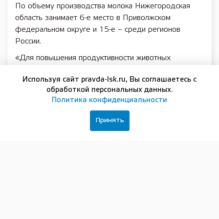
По объему производства молока Нижегородская
область занимает 6-е место в Приволжском
федеральном округе и 15-е – среди регионов
России.
«Для повышения продуктивности животных
агропредприятия региона работают над
Используя сайт pravda-lsk.ru, Вы соглашаетесь с
оптимизацией рационов кормления и улучшением
обработкой персональных данных.
генетического фонда. Значительную прибавку в
Политика конфиденциальности
производстве молока мы получаем за счет запуска
новых ферм, где внедрены самые современные
Принять
технологии содержания, кормления и доения
сельскохозяйственного скота», — добавил
Николай
Денисов.
Ранее сообщалось, что с начала 2022-го в
Нижегородской области введены в эксплуатацию
девять животноводческих дворов: пять — после
реконструкции, четыре — построены вновь.
Продолжаются работы еще на 15-ти объектах. Эта