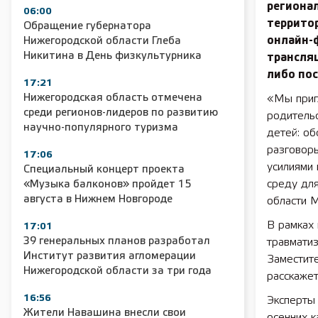
региона
06:00
территор
Обращение губернатора
онлайн-
Нижегородской области Глеба
Никитина в День физкультурника
трансляц
либо пос
17:21
Нижегородская область отмечена
«Мы приг
среди регионов-лидеров по развитию
родительс
научно-популярного туризма
детей: об
разговоры
17:06
усилиями
Специальный концерт проекта
среду для
«Музыка балконов» пройдет 15
августа в Нижнем Новгороде
области М
В рамках
17:01
39 генеральных планов разработал
травматиз
Институт развития агломерации
Заместите
Нижегородской области за три года
расскажет
16:56
Эксперты
Жители Навашина внесли свои
осенних к