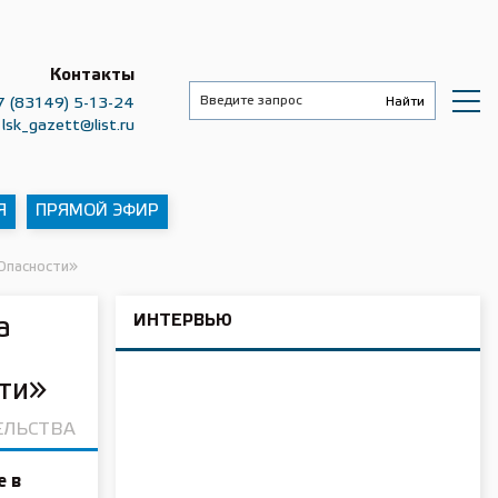
Контакты
7 (83149) 5-13-24
lsk_gazett@list.ru
Я
ПРЯМОЙ ЭФИР
Опасности»
ИНТЕРВЬЮ
а
ти»
ЕЛЬСТВА
е в