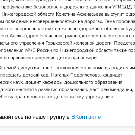
о профилактике безопасности дорожного движения УГИБДД
о Нижегородской области Кристина Афанасьева выступит с д
 лет СОШ №2
2025 11 01 Земли
ом поведении несовершеннолетних на дорогах. Тема профила
сельскохозяйственного назна
зма несовершеннолетних на железнодорожных объектах буд
лена Александром Беляевым, руководителем волонтерского 
ального управления Горьковской железной дороги. Представ
 управления МЧС России по Нижегородской области также пр
ж по правилам поведения детей при пожаре.
 темой дискуссии станет психологическая помощь родителям
посещать детский сад. Наталья Подоплелова, кандидат
ческих наук, доцент кафедры дошкольного образования
ского института развития образования, даст рекомендации, 
ебенку адаптироваться к дошкольному учреждению.
вайтесь на нашу группу в
ВКонтакте