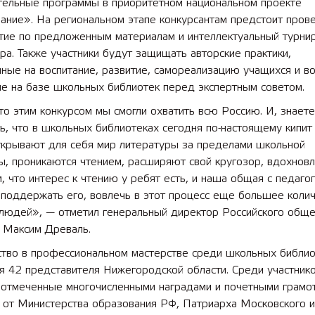
тельные программы в приоритетном национальном проекте
ние». На региональном этапе конкурсантам предстоит прове
тие по предложенным материалам и интеллектуальный турни
ра. Также участники будут защищать авторские практики,
ные на воспитание, развитие, самореализацию учащихся и в
ие на базе школьных библиотек перед экспертным советом.
то этим конкурсом мы смогли охватить всю Россию. И, знаете
ь, что в школьных библиотеках сегодня по-настоящему кипит
ткрывают для себя мир литературы за пределами школьной
, проникаются чтением, расширяют свой кругозор, вдохновл
 что интерес к чтению у ребят есть, и наша общая с педаго
 поддержать его, вовлечь в этот процесс еще большее коли
людей», — отметил генеральный директор Российского обще
 Максим Древаль.
ство в профессиональном мастерстве среди школьных библи
я 42 представителя Нижегородской области. Среди участник
 отмеченные многочисленными наградами и почетными грамот
 от Министерства образования РФ, Патриарха Московского и