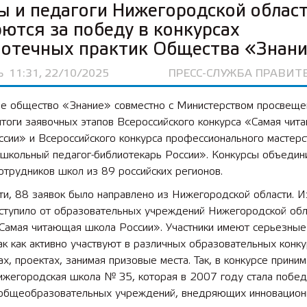
 и педагоги Нижегородской облас
ются за победу в конкурсах
иотечных практик Общества «Знан
Ь
11:31, 22/10/2025
ПРЕСС-СЛУЖБА ПРАВИТ
ое общество «Знание» совместно с Министерством просвещ
тоги заявочных этапов Всероссийского конкурса «Самая чит
сии» и Всероссийского конкурса профессионального мастерс
школьный педагог-библиотекарь России». Конкурсы объедин
сотрудников школ из 89 российских регионов.
ти, 88 заявок было направлено из Нижегородской области. И
оступило от образовательных учреждений Нижегородской обл
«Самая читающая школа России». Участники имеют серьезные
ак как активно участвуют в различных образовательных конку
х, проектах, занимая призовые места. Так, в конкурсе прини
нижегородская школа № 35, которая в 2007 году стала побе
 общеобразовательных учреждений, внедряющих инновацио