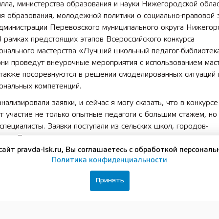
лла, министерства образования и науки Нижегородской облас
ия образования, молодежной политики о социально-правовой
администрации Перевозского муниципального округа Нижегор
В рамках предстоящих этапов Всероссийского конкурса
онального мастерства «Лучший школьный педагог-библиотек
они проведут внеурочные мероприятия с использованием мас
 также посоревнуются в решении смоделированных ситуаций 
ональных компетенций.
ализировали заявки, и сейчас я могу сказать, что в конкурсе
 участие не только опытные педагоги с большим стажем, но
пециалисты. Заявки поступали из сельских школ, городов-
ков. По-настоящему здорово, что педагоги оценили нашу ини
ились к ней и используют этот проект как возможность стать
сайт pravda-lsk.ru, Вы соглашаетесь с обработкой персональ
Политика конфиденциальности
я своими успешными просветительскими практиками с коллег
ксим Древаль.
Принять
ноября Общество «Знание» опубликует список финалистов: и
 до 150 участников конкурса «Самая читающая школа России
тников конкурса «Лучший школьный педагог-библиотекарь Ро