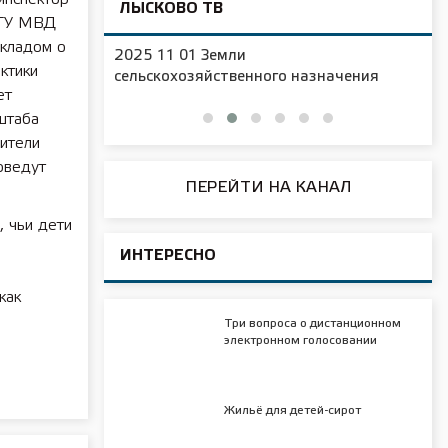
ЛЫСКОВО ТВ
 ГУ МВД
окладом о
2025 11 01 Новая образовательная
ктики
чения
площадка в д/с №16
ет
штаба
ители
оведут
ПЕРЕЙТИ НА КАНАЛ
, чьи дети
ИНТЕРЕСНО
как
Три вопроса о дистанционном
электронном голосовании
Жильё для детей-сирот