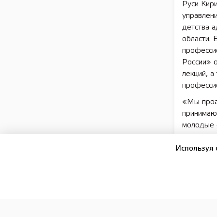
Руси Кири
управлен
детства 
области. 
професси
России» 
лекций, а
професси
«Мы проан
принимают
молодые с
миллионни
присоедин
Используя 
поделитьс
сказал Ма
В конце 
признают
300 учас