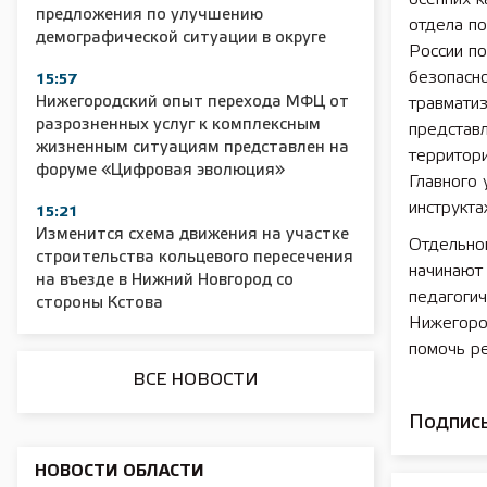
предложения по улучшению
отдела п
демографической ситуации в округе
России п
2025 11 01 Сельское хозяйство 2025
2025 11 01 55
безопасн
15:57
Нижегородский опыт перехода МФЦ от
травмати
разрозненных услуг к комплексным
представ
жизненным ситуациям представлен на
территори
форуме «Цифровая эволюция»
Главного
инструкта
15:21
Изменится схема движения на участке
Отдельной
строительства кольцевого пересечения
начинают 
на въезде в Нижний Новгород со
педагоги
стороны Кстова
Нижегород
помочь р
ВСЕ НОВОСТИ
Подписы
НОВОСТИ ОБЛАСТИ