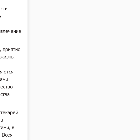
сти
р
овлечение
, приятно
 жизнь.
яются.
гами
чество
ства
отекарей
ов —
ами, в
 Всея