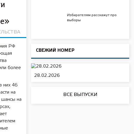
ти
Избирателям расскажут про
ие»
выборы
ЕЛЬСТВА
ения РФ
СВЕЖИЙ НОМЕР
ающая
тва
или более
28.02.2026
з них 46
асти на
ВСЕ ВЫПУСКИ
 шансы на
рсах,
мает
дителем
нные