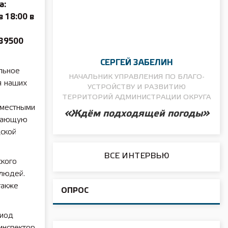
а:
 18:00 в
239500
СЕРГЕЙ ЗАБЕЛИН
льное
НАЧАЛЬНИК УПРАВЛЕНИЯ ПО БЛАГО­
я наших
УСТРОЙСТВУ И РАЗВИТИЮ
ТЕРРИТОРИЙ АДМИНИСТРАЦИИ ОКРУГА
вместными
«Ждём подходящей погоды»
ивающую
ской
ВСЕ ИНТЕРВЬЮ
ского
 людей.
также
ОПРОС
риод
инспектор