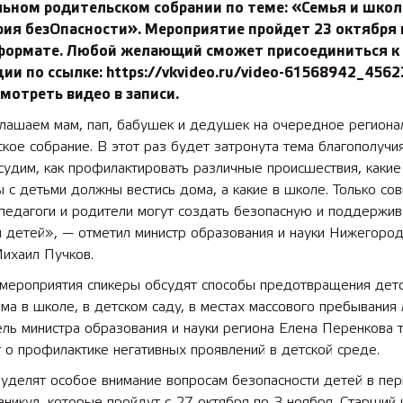
льном родительском собрании по теме: «Семья и школ
ия безОпасности». Мероприятие пройдет 23 октября в
формате. Любой желающий сможет присоединиться к
ии по ссылке: https://vkvideo.ru/video-61568942_456
мотреть видео в записи.
лашаем мам, пап, бабушек и дедушек на очередное региона
кое собрание. В этот раз будет затронута тема благополучи
судим, как профилактировать различные происшествия, какие
 с детьми должны вестись дома, а какие в школе. Только со
 педагоги и родители могут создать безопасную и поддерж
 детей», — отметил министр образования и науки Нижегород
ихаил Пучков.
 мероприятия спикеры обсудят способы предотвращения дет
ма в школе, в детском саду, в местах массового пребывания
ль министра образования и науки региона Елена Перенкова 
 о профилактике негативных проявлений в детской среде.
 уделят особое внимание вопросам безопасности детей в пе
аникул, которые пройдут с 27 октября по 3 ноября. Старший 