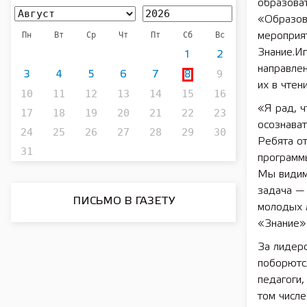
образова
«Образова
Пн
Вт
Ср
Чт
Пт
Сб
Вс
мероприя
Знание.Иг
1
2
направлен
9
3
4
5
6
7
8
их в чтен
10
11
12
13
14
15
16
«Я рад, ч
17
18
19
20
21
22
23
осознават
24
25
26
27
28
29
30
Ребята о
31
программы
Мы видим,
задача —
ПИСЬМО В ГАЗЕТУ
молодых 
«Знание»
За лидер
поборютс
педагоги,
том числе