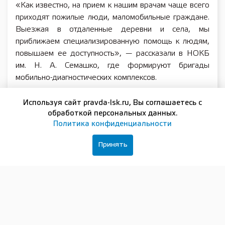
«Как известно, на прием к нашим врачам чаще всего
приходят пожилые люди, маломобильные граждане.
Выезжая в отдаленные деревни и села, мы
приближаем специализированную помощь к людям,
повышаем ее доступность», — рассказали в НОКБ
им. Н. А. Семашко, где формируют бригады
мобильно-диагностических комплексов.
Работа «Поездов здоровья» направлена на
Используя сайт pravda-lsk.ru, Вы соглашаетесь с
раннюю диагностику опасных заболеваний и
обработкой персональных данных.
предотвращение возникновения у пациентов
Политика конфиденциальности
тяжелых осложнений. Это соответствует целям и
задачам национального проекта «Продолжительная
Принять
и активная жизнь», инициированного президентом
России Владимиром Путиным.
Напомним, что передвижные модули «Поездов
здоровья» оснащены всем необходимым
диагностическом оборудованием: в них выполняется
9 видов УЗИ, остеоденситометрия, а также