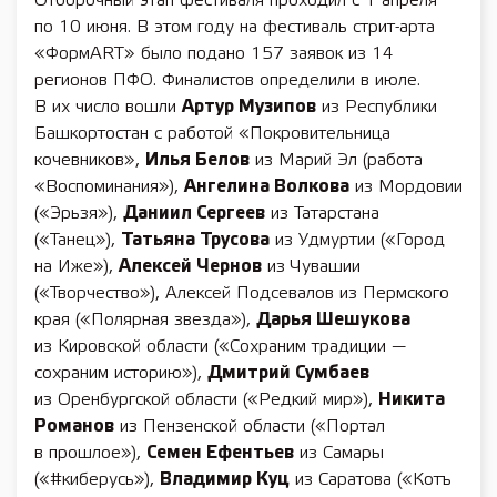
Отборочный этап фестиваля проходил с 1 апреля
по 10 июня. В этом году на фестиваль стрит-арта
«ФормART» было подано 157 заявок из 14
регионов ПФО. Финалистов определили в июле.
В их число вошли
Артур Музипов
из Республики
Башкортостан с работой «Покровительница
кочевников»,
Илья Белов
из Марий Эл (работа
«Воспоминания»),
Ангелина Волкова
из Мордовии
(«Эрьзя»),
Даниил Сергеев
из Татарстана
(«Танец»),
Татьяна Трусова
из Удмуртии («Город
на Иже»),
Алексей Чернов
из Чувашии
(«Творчество»), Алексей Подсевалов из Пермского
края («Полярная звезда»),
Дарья Шешукова
из Кировской области («Сохраним традиции —
сохраним историю»),
Дмитрий Сумбаев
из Оренбургской области («Редкий мир»),
Никита
Романов
из Пензенской области («Портал
в прошлое»),
Семен Ефентьев
из Самары
(«#киберусь»),
Владимир Куц
из Саратова («Котъ