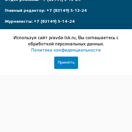
Главный редактор:
+7 (83149) 5-13-24
Журналисты:
+7 (83149) 5-14-24
Бухгалтер:
+7 (83149) 5-37-56
Используя сайт pravda-lsk.ru, Вы соглашаетесь с
Почта редакции:
lsk_gazett@list.ru
обработкой персональных данных.
Политика конфиденциальности
Принять
(83149) 5-13-24
Приволжская правда
606210, Нижегородская область,
г. Лысково, ул.Чернышевского, д.4 корп. 1, пом. 1
Исключительные права на материалы, размещённые на
ресурсе, в соответствии с законодательством Российской