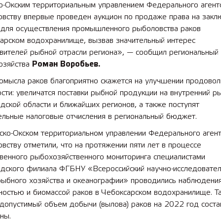
о-Окским территориальным управлением Федерального агент
овству впервые проведен аукцион по продаже права на закл
 для осуществления промышленного рыболовства раков
сарском водохранилище, вызвав значительный интерес
авителей рыбной отрасли региона», — сообщил региональный
хозяйства
Роман Воробьев.
омысла раков благоприятно скажется на улучшении продовол
сти: увеличатся поставки рыбной продукции на внутренний р
ской области и ближайших регионов, а также поступят
ельные налоговые отчисления в региональный бюджет.
ско-Окском территориальном управлении Федерального агент
вству отметили, что на протяжении пяти лет в процессе
венного рыбохозяйственного мониторинга специалистами
дского филиала ФГБНУ «Всероссийский научно-исследовател
 рыбного хозяйства и океанографии» проводились наблюдени
ностью и биомассой раков в Чебоксарском водохранилище. Т
допустимый объем добычи (вылова) раков на 2022 год соста
ны.