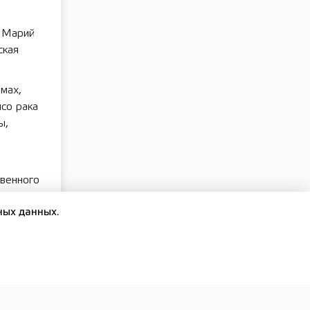
е Марий
ская
мах,
со рака
ы,
твенного
становлен
ных данных.
вылова)
о,
зку,
 длину