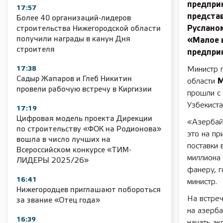
предпри
17:57
предста
Более 40 организаций-лидеров
Руслано
строительства Нижегородской области
получили награды в канун Дня
«Малое 
строителя
предпри
17:38
Министр 
Садыр Жапаров и Глеб Никитин
области
М
провели рабочую встречу в Киргизии
прошли с 
Узбекиста
17:19
Цифровая модель проекта Дирекции
«Азербай
по строительству «ФОК на Родионова»
это на пр
вошла в число лучших на
поставки 
Всероссийском конкурсе «ТИМ-
миллиона
ЛИДЕРЫ 2025/26»
фанеру, г
16:41
министр.
Нижегородцев приглашают побороться
На встреч
за звание «Отец года»
на азерб
16:39
начать эк