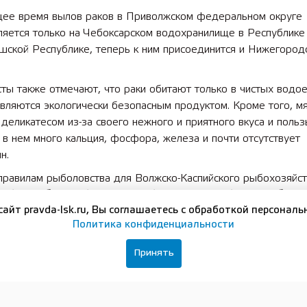
щее время вылов раков в Приволжском федеральном округе
ляется только на Чебоксарском водохранилище в Республик
шской Республике, теперь к ним присоединится и Нижегород
ты также отмечают, что раки обитают только в чистых водое
вляются экологически безопасным продуктом. Кроме того, мя
 деликатесом из-за своего нежного и приятного вкуса и польз
 в нем много кальция, фосфора, железа и почти отсутствует
н.
 правилам рыболовства для Волжско-Каспийского рыбохозяйс
, с 1 декабря по 14 июля
и
с 16 августа по 14 сентября
у
сайт pravda-lsk.ru, Вы соглашаетесь с обработкой персональ
 вылов раков. Также определены орудия и способы добычи (
Политика конфиденциальности
аколовки размером (шагом) ячеи не менее 22 мм. Кроме тог
ся производить добычу (вылов), приемку, обработку, перегру
Принять
ировку, хранение и выгрузку раков, имеющих в свежем виде
см.