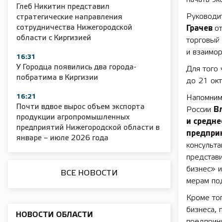
Глеб Никитин представил
Руководи
стратегические направления
сотрудничества Нижегородской
Грачев
о
области с Киргизией
торговый 
и взаимор
16:31
2025 11 01 Сельское хозяйство 2025
2025 11 
У Городца появились два города-
Для того 
побратима в Киргизии
до 21 ок
16:21
Напомним,
Почти вдвое вырос объем экспорта
России
В
продукции агропромышленных
и средн
предприятий Нижегородской области в
предпри
январе – июле 2026 года
консульт
представ
бизнес» и
ВСЕ НОВОСТИ
мерам по
Кроме то
бизнеса, 
НОВОСТИ ОБЛАСТИ
предприн