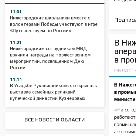
11:31
Нижегородские школьники вместе с
Подписы
волонтерами Победы участвуют в игре
«Путешествуем по России»
В Ниж
11:31
Нижегородским сотрудникам МВД
вперв
вручили награды на торжественном
в пр
мероприятии, посвящённом Дню
России
ОБЛАСТ
11:11
В Нижег
В Усадьбе Рукавишниковых открылась
выставка семейных реликвий
в промы
купеческой династии Кузнецовых
министер
«На сего
работают
ВСЕ НОВОСТИ ОБЛАСТИ
промышле
ассортиме