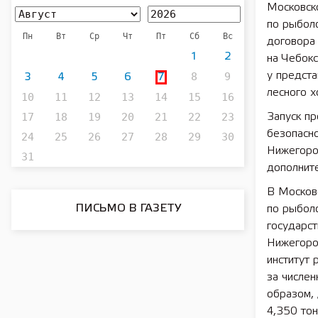
Московск
по рыбол
Пн
Вт
Ср
Чт
Пт
Сб
Вс
договора
1
2
на Чебок
8
9
у предст
3
4
5
6
7
лесного 
10
11
12
13
14
15
16
17
18
19
20
21
22
23
Запуск пр
безопасно
24
25
26
27
28
29
30
Нижегород
31
дополнит
В Москов
ПИСЬМО В ГАЗЕТУ
по рыболо
государст
Нижегоро
институт
за числен
образом, 
4,350 тон