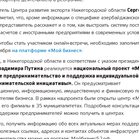
тель Центра развития экспорта Нижегородской области
Серг
тметил, что, кроме информации о специфике азербайджанско
представитель расскажет и о том, как выстроить систему пос
асчетов с иностранными предприятиями в современных услов
01 55 лет СОШ №2
2025 11 01 Земли
чтобы стать участником онлайн-встречи, необходимо заполнит
сельскохозяйственного 
тября
на платформе «Мой бизнес»
.
 в Нижегородской области в соответствии с указом президе
ладимира
Путина
реализуется
национальный проект
«М
ее предпринимательство и поддержка индивидуальной
нимательской инициативы».
Он предусматривает
ационную, информационную, имущественную и финансовую 
ителям бизнеса. В рамках нацпроекта были открыты центр «
 его филиалы в 35 муниципалитетах. Подробные консультаци
ддержки предпринимателей можно получить в центрах.
го, получить информацию обо всех актуальных мерах подде
полезных ссылках, адресах и контактах объектов инфраструк
имательства можно на портале: Мойбизнес52.рф.