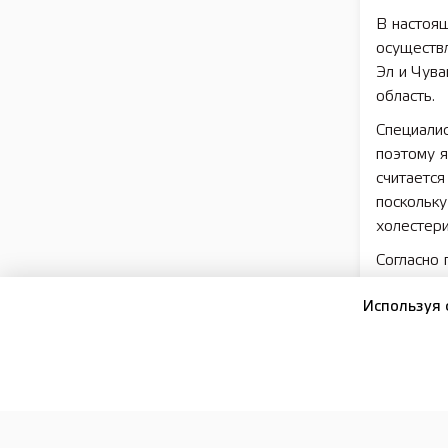
В настоя
осуществ
Эл и Чува
область.
Специалис
поэтому я
считается
поскольку
холестери
Согласно
бассейна
Используя 
запрет на
раков — р
запрещает
транспорт
менее 10 