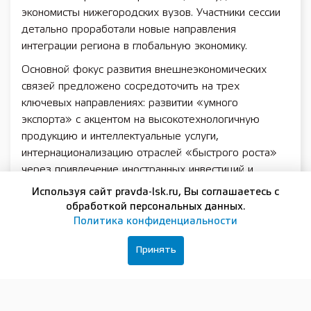
экономисты нижегородских вузов. Участники сессии
детально проработали новые направления
интеграции региона в глобальную экономику.
Основной фокус развития внешнеэкономических
связей предложено сосредоточить на трех
ключевых направлениях: развитии «умного
экспорта» с акцентом на высокотехнологичную
продукцию и интеллектуальные услуги,
интернационализацию отраслей «быстрого роста»
через привлечение иностранных инвестиций и
технологий, а также укреплении кросс-культурного
Используя сайт pravda-lsk.ru, Вы соглашаетесь с
сотрудничества и международного имиджа области.
обработкой персональных данных.
Политика конфиденциальности
«Польза такой стратсессии — в создании общей
картины будущего и выработке консолидированных
Принять
решений. Когда за одним столом представители
власти, бизнеса и общества совместно определяют
приоритеты ВЭД, это на порядок повышает
реализуемость и качество принимаемых стратегий»,