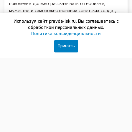
поколение должно рассказывать о героизме,
мужестве и самопожертвовании советских солдат,
партизан и подпольщиков, тружеников тыла, об их
Используя сайт pravda-lsk.ru, Вы соглашаетесь с
вкладе в Великую Победу», — рассказала
обработкой персональных данных.
руководитель НРО ВОД «Волонтеры Победы»
Политика конфиденциальности
Мария Самоделкина.
Принять
Также в этот день волонтеры Победы провели в
образовательных организациях региона
всероссийские уроки памяти «Никто не забыт, ничто
не забыто», в рамках которых рассказали
школьникам о преступлениях нацистов и
справедливом возмездии, которое их постигло
спустя десятилетия. Всего в 52 муниципалитетах
региона состоялось 2 082 таких урока.
Подписывайтесь на нашу группу в
ВКонтакте