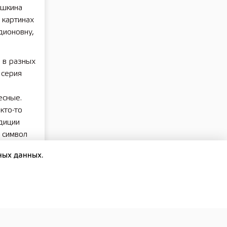
ушкина
 картинах
дионовну,
 в разных
 серия
есные.
кто-то
диции
 символ
ных данных.