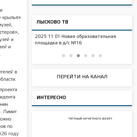
и:
е крылья»
ЛЫСКОВО ТВ
музей,
стеров»,
2025 11 01 Новая образовательная
узей и
чения
площадка в д/с №16
зей и
,
телей в
ПЕРЕЙТИ НА КАНАЛ
бласти.
проекта
зидента
ИНТЕРЕСНО
анин
». Лимит
Чётный нечётного везёт
можно
ров по
026 году