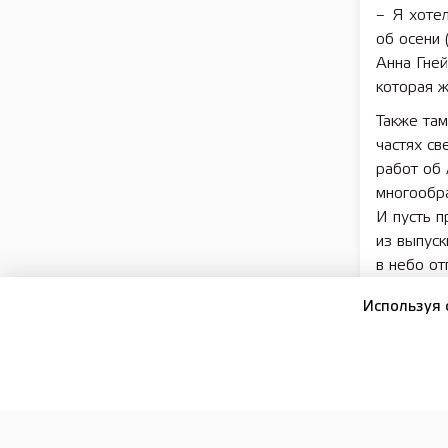
– Я хоте
об осени 
Анна Гней
которая ж
Также там
частях св
работ об 
многообр
И пусть п
из выпуск
в небо о
того, что
Используя 
Подписы