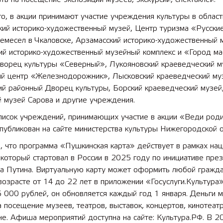
о, в акции принимают участие учреждения культуры в област
кий историко-художественный музей, Центр туризма «Русски
емесел в Чкаловске, Арзамасский историко-художественный 
ий историко-художественный музейный комплекс и «Город ма
 лет СОШ №2
2025 11 01 Земли
Дворец культуры «Северный», Лукояновский краеведческий м
сельскохозяйственного назна
ый центр «Железнодорожник», Лысковский краеведческий му
ий районный Дворец культуры, Борский краеведческий музей
 музей Сарова и другие учреждения.
писок учреждений, принимающих участие в акции «Веди роди
публикован на сайте министерства культуры Нижегородской о
 что программа «Пушкинская карта» действует в рамках нац
который стартовал в России в 2025 году по инициативе пре
а Путина. Виртуальную карту может оформить любой гражд
возрасте от 14 до 22 лет в приложении «Госуслуги.Культура
 000 рублей, он обновляется каждый год 1 января. Деньги 
а посещение музеев, театров, выставок, концертов, кинотеат
не. Афиша мероприятий доступна на сайте: Культура.РФ. В 2