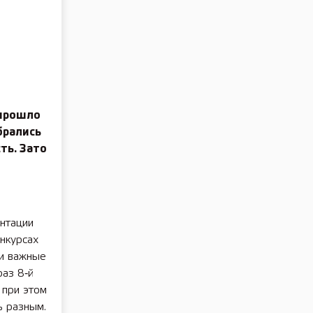
 прошло
брались
ть. Зато
ентации
онкурсах
 и важные
раз 8‑й
 при этом
ь разным.