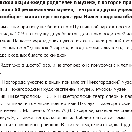
йской акции «Веди родителей в музей», в которой пр
около 60 региональных музеев, театров и других учре
 сообщает министерство культуры Нижегородской обл
ям акции при покупке билета по «Пушкинской карте» посети
скидку 10% на покупку двух билетов для своих родителей ил
иков. На кассе учреждения нужно показать электронный вхо
пленный по «Пушкинской карте», и подтвердить личность, то
два входных билета со скидкой.
йдет уже в шестой раз, и на этот раз она приурочена к летн
.
 Новгороде участие в акции принимают Нижегородский музе
ик и Нижегородский художественный музей, Русский музей
ии, Нижегородский ТЮЗ и Нижегородский театр оперы и ба
С. Пушкина, в том числе концертный Пакгауз, Нижегородский
й имени Г. М. Гречко, Музей А. Д. Сахарова, музейно-выстав
икула», а также централизованные библиотечные системы
ого и Сормовского районов. В этих учреждениях скидка буде
ть на посещение экспозиции музеев, экскурсий, спектаклей.