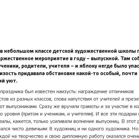
 в небольшом классе детской художественной школы
ржественное мероприятие в году – выпускной. Там со
ченики, родители, учителя – и яблоку негде было упас
изость придавала обстановке ­какой-то особый, почти
й уют.
праздника был известен наизусть: награждение отличников
тов из разных классов, слова напутствия от учителей и през
от выпускниками. Сразу же вручали грамоты и за участие в к
о уровня (притом и ученикам, и учителям). И все эти подарки
валы, кажется, только усиливали волнение выпускниц. В этот 
зался чисто девичьим: 8 художниц и ни одного художника. Но
ждой на творчество и свою дипломную работу оказался очен