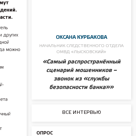
имут
ждений.
асти.
тель
и других
ОКСАНА КУРБАКОВА
дной
НАЧАЛЬНИК СЛЕДСТВЕННОГО ОТДЕЛА
гда можно
ОМВД «ЛЫСКОВСКИЙ»
«Самый распространённый
им
сценарий мошенников –
звонок из «службы
й-
безопасности банка»»
лета
ВСЕ ИНТЕРВЬЮ
очный
т
ОПРОС