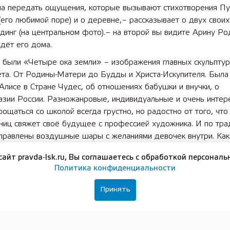
ла передать ощущения, которые вызывают стихо­творения П
(его любимой поре) и о деревне, – рассказывает о двух своих
­динг (на центральном фото). – на второй вы видите Арину Ро
дёт его дома.
 были «Четыре ока земли» – изображения главных скульптур
ета. От Родины-­Матери до Будды и Христа-­Искупителя. Была
Алисе в Стране Чудес, об отношениях бабушки и внучки, о
азии России. Разножанровые, индивидуальные и очень интер
рощаться со школой всегда грустно, но радостно от того, что ­
ниц свяжет своё будущее с профессией художника. И по тра
тправлены воздушные шары с желаниями девочек внутри. Как
бы оно их услышало, и жизнь сложится так, как они хотели бы.
сайт pravda-lsk.ru, Вы соглашаетесь с обработкой персональ
Политика конфиденциальности
Принять
вайтесь на нашу группу в
ВКонтакте