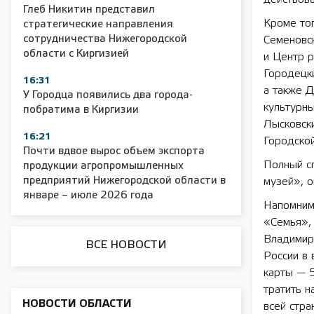
Глеб Никитин представил
Кроме тог
стратегические направления
сотрудничества Нижегородской
Семеновс
области с Киргизией
и Центр р
Городецк
16:31
2025 11 01 Сельское хозяйство 2025
2025 11 01 55
а также 
У Городца появились два города-
культурн
побратима в Киргизии
Лысковск
16:21
Городской
Почти вдвое вырос объем экспорта
Полный с
продукции агропромышленных
предприятий Нижегородской области в
музей», о
январе – июле 2026 года
Напомним,
«Семья», 
Владимир
ВСЕ НОВОСТИ
России в 
карты — 5
тратить н
НОВОСТИ ОБЛАСТИ
всей стра