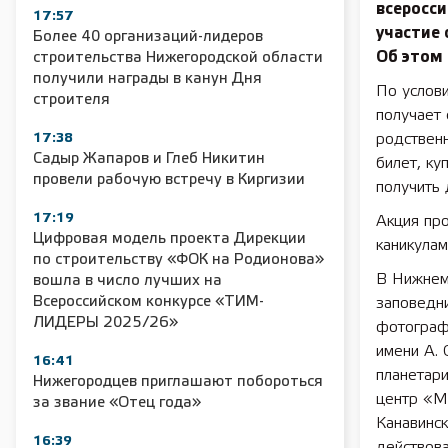
всеросси
17:57
участие 
Более 40 организаций-лидеров
Об этом
строительства Нижегородской области
получили награды в канун Дня
По услови
строителя
получает 
17:38
родственн
Садыр Жапаров и Глеб Никитин
билет, ку
провели рабочую встречу в Киргизии
получить 
17:19
Акция про
Цифровая модель проекта Дирекции
каникулам
по строительству «ФОК на Родионова»
В Нижнем
вошла в число лучших на
Всероссийском конкурсе «ТИМ-
заповедн
ЛИДЕРЫ 2025/26»
фотограф
имени А. 
16:41
планетари
Нижегородцев приглашают побороться
центр «М
за звание «Отец года»
Канавинск
16:39
действова