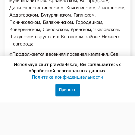
муниципалитетах: Арзамасском, Богородском,
Дальнеконстантиновском, Княгининском, Лысковском,
Ардатовском, Бутурлинском, Гагинском,
Починковском, Балахнинском, Городецком,
Ковернинском, Сокольском, Уренском, Чкаловском,
Шахунском округах и в Кстовском районе Нижнего
Новгорода.
«Продолжается весенняя посевная кампания. Сев
яровых выполнен на 83 процента, засеяно 463
Используя сайт pravda-lsk.ru, Вы соглашаетесь с
тысячи гектаров, из них 303 тысячи — яровыми
обработкой персональных данных.
зерновыми», — добавил Николай Денисов.
Политика конфиденциальности
Принять
Подписывайтесь на нашу группу в
ВКонтакте
ПОДПИСКА И РЕКЛАМА