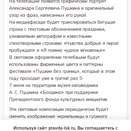
На телебашне появится графический портрет
Александра Сергеевича Пушкина и оригинальный
узор из фраз, написанных его рукой.
На медиафасаде будет транслироваться бегущая
строка с текстовым обозначением праздника,
узнаваемым автографом и известными
стихотворными строками: «Чувства добрые я лирой
пробуждал» и «Я помню чудное мгновенье».
В световом оформлении телебашни будут
использованы фирменные цвета и паттерны
фестиваля «Пушкин без границ», который в этом
году проходит уже в третий раз 5-
7 июня на территории музея-заповедника
А. С. Пушкина «Болдино» при поддержке
Президентского фонда культурных инициатив.
Эти световые композиции периодически будет
сменять изображение чернильницы и гусиного
пера — символов литературного творчества, а также
Используя сайт pravda-lsk.ru, Вы соглашаетесь с
фраза на медиафасаде: «6 июня — День русского