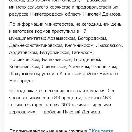
сенажа, 2,5 тысячи тонн силоса», — рассказал
министр сельского хозяйства и продовольственных
ресурсов Нижегородской области Николай Денисов.
По информации министерства, на сегодняшний день
к заготовке кормов приступили в 17
муниципалитетах: Арзамасском, Богородском,
Дальнеконстантиновском, Княгининском, Лысковском,
Ардатовском, Бутурлинском, Гагинском,
Починковском, Балахнинском, Городецком,
Ковернинском, Сокольском, Уренском, Чкаловском,
Шахунском округах и в Кстовском районе Нижнего
Новгорода.
«Продолжается весенняя посевная кампания. Сев
яровых выполнен на 83 процента, засеяно 463
тысячи гектаров, из них 303 тысячи — яровыми
зерновыми», — добавил Николай Денисов.
Подписывайтесь на нашу группу в
ВКонтакте