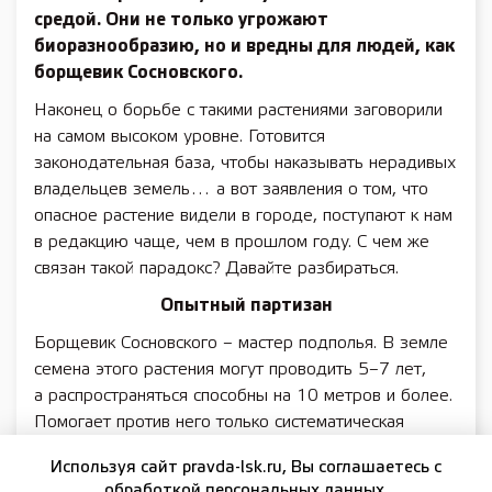
средой. Они не только угрожают
биоразнообразию, но и вредны для людей, как
борщевик Сосновского.
Наконец о борьбе с такими растениями заговорили
на самом высоком уровне. Готовится
законодательная база, чтобы наказывать нерадивых
владельцев земель… а вот заявления о том, что
опасное растение видели в городе, поступают к нам
в редакцию чаще, чем в прошлом году. С чем же
связан такой парадокс? Давайте разбираться.
Опытный партизан
Борщевик Сосновского – мастер подполья. В земле
семена этого растения могут проводить 5–7 лет,
а распространяться способны на 10 метров и более.
Помогает против него только систематическая
борьба, и «зоны произрастания» не исчезнут
Используя сайт pravda-lsk.ru, Вы соглашаетесь с
ни на следующий год, ни через два. Поэтому
обработкой персональных данных.