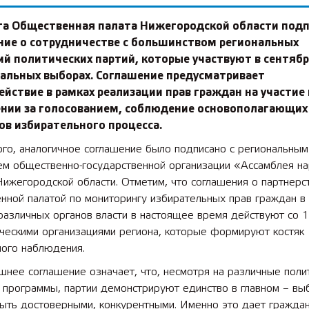
ста Общественная палата Нижегородской области под
ние о сотрудничестве с большинством региональных
й политических партий, которые участвуют в сентябр
альных выборах. Соглашение предусматривает
йствие в рамках реализации прав граждан на участие 
нии за голосованием, соблюдение основополагающих
ов избирательного процесса.
го, аналогичное соглашение было подписано с региональным
ем общественно-государственной организации «Ассамблея н
ижегородской области. Отметим, что соглашения о партнерс
нной палатой по мониторингу избирательных прав граждан в
различных органов власти в настоящее время действуют со 
ческими организациями региона, которые формируют костяк
мого наблюдения.
нее соглашение означает, что, несмотря на различные поли
и программы, партии демонстрируют единство в главном – в
ыть достоверными, конкурентными. Именно это дает гражда