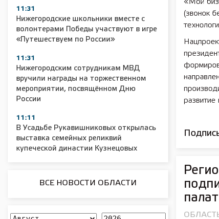
«Мой бизн
11:31
(звонок 
Нижегородские школьники вместе с
технолог
волонтерами Победы участвуют в игре
«Путешествуем по России»
Нацпроек
президен
11:31
формиров
Нижегородским сотрудникам МВД
направле
вручили награды на торжественном
производи
мероприятии, посвящённом Дню
России
развитие 
11:11
В Усадьбе Рукавишниковых открылась
Подписы
выставка семейных реликвий
купеческой династии Кузнецовых
Регио
подпи
ВСЕ НОВОСТИ ОБЛАСТИ
палат
ОБЛАСТ