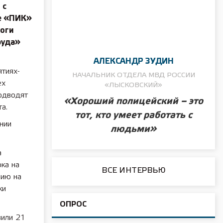
 с
е «ПИК»
тоги
руда»
АЛЕКСАНДР ЗУДИН
тиях-
НАЧАЛЬНИК ОТДЕЛА МВД РОССИИ
ех
«ЛЫСКОВСКИЙ»
одводят
«Хороший полицейский – это
а.
тот, кто умеет работать с
нии
людьми»
а
ка на
ВСЕ ИНТЕРВЬЮ
нию на
ки
ОПРОС
вили 21