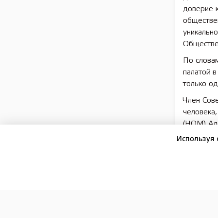
доверие к
обществен
уникально
Обществе
По слова
палатой в
только од
Член Сов
человека
(НОМ) Ал
избирате
Используя 
области. 
тому, чт
«Взаимод
совместны
избирател
среды для