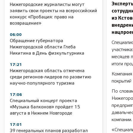
Эксперт
Нижегородские журналисты могут
заявить свои проекты на всероссийский
сотрудн
конкурс «Пробация: право на
из Ксто
возвращение»
внедрен
нацпрое
06:00
Обращение губернатора
Специалис
Нижегородской области Глеба
участника
Никитина в День физкультурника
месяцев 
итоги про
17:21
Нижегородская область отмечена
Компания 
среди регионов-лидеров по развитию
покрытий 
научно-популярного туризма
По слова
17:06
Нижегород
Специальный концерт проекта
предприят
«Музыка балконов» пройдет 15
давальчес
августа в Нижнем Новгороде
компании.
17:01
«Специал
39 генеральных планов разработал