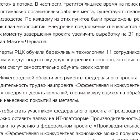
сто» в потоке. В частности, тратится лишнее время на поиск
еоптимально организованы рабочие места, существуют отклон
оизводства. По каждому из этих пунктов были предложены р
ан план мероприятий. Внедрение предложений специалистов
 лет СОШ №2
2025 11 01 Земли
к моменту завершения проекта увеличить выработку на 31 п
сельскохозяйственного назна
ал Максим Черкасов.
сперты РЦК обучили бережливым технологиям 11 сотруднико
ия и ведут подготовку двух внутренних тренеров, которые в
м смогут самостоятельно обучать своих коллег.
 Нижегородской области инструменты федерального проекта
дительность труда» нацпроекта «Эффективная и конкурентн
а» внедряют девять компаний, специализирующихся на обра
и нанесению покрытий на металлы.
 чтобы стать участником федерального проекта «Производит
ужно оставить заявку на ИТ-платформе Производительность.
ации по участию в федеральном проекте «Производительнос
та «Эффективная и конкурентная экономика» можно получить