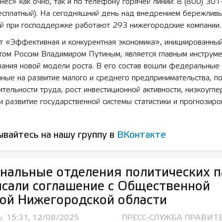
ес» как очно, так и по телефону горячей линии: 8 (800) 301
бесплатный). На сегодняшний день над внедрением бережлив
ий при господдержке работают 293 нижегородские компании.
т «Эффективная и конкурентная экономика», инициированны
том России Владимиром Путиным, является главным инструм
ания новой модели роста. В его состав вошли федеральные 
нные на развитие малого и среднего предпринимательства, 
тельности труда, рост инвестиционной активности, низкоугл
и развитие государственной системы статистики и прогнозиро
вайтесь на нашу группу в
ВКонтакте
нальные отделения политических 
сали соглашение с Общественной
ой Нижегородской области
Ь
15:31, 12/08/2025
ПРЕСС-СЛУЖБА ПРАВИТ