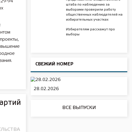
-29-94
штаба по наблюдению за
ых
выборами проверили работу
общественных наблюдателей на
избирательных участках
й
Избирателям расскажут про
ентом
выборы
проекты,
повышение
еродное
вания.
СВЕЖИЙ НОМЕР
28.02.2026
партий
ВСЕ ВЫПУСКИ
ЕЛЬСТВА