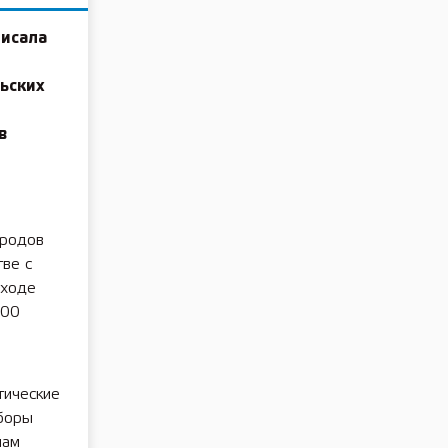
писала
ьских
в
ародов
тве с
 ходе
100
тические
ыборы
нам