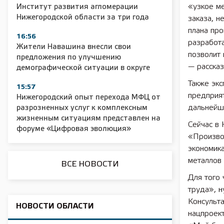
«узкое ме
Институт развития агломерации
Нижегородской области за три года
заказа, н
плана пр
16:56
разработ
2025 11 01 Сельское хозяйство 2025
2025 11 01 55
Жители Навашина внесли свои
позволит 
предложения по улучшению
— рассказ
демографической ситуации в округе
Также эк
15:57
предприят
Нижегородский опыт перехода МФЦ от
дальнейше
разрозненных услуг к комплексным
жизненным ситуациям представлен на
Сейчас в
форуме «Цифровая эволюция»
«Произво
экономик
металлов 
ВСЕ НОВОСТИ
Для того
труда», н
Консульт
НОВОСТИ ОБЛАСТИ
нацпроек