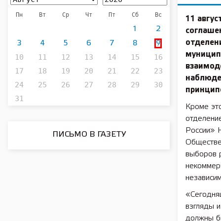
Пн
Вт
Ср
Чт
Пт
Сб
Вс
11 авгу
1
2
соглаше
отделени
3
4
5
6
7
8
9
муницип
10
11
12
13
14
15
16
взаимоде
17
18
19
20
21
22
23
наблюде
24
25
26
27
28
29
30
принцип
31
Кроме это
отделени
России» Н
ПИСЬМО В ГАЗЕТУ
Обществе
выборов 
некоммер
независи
«Сегодняш
взгляды 
должны б