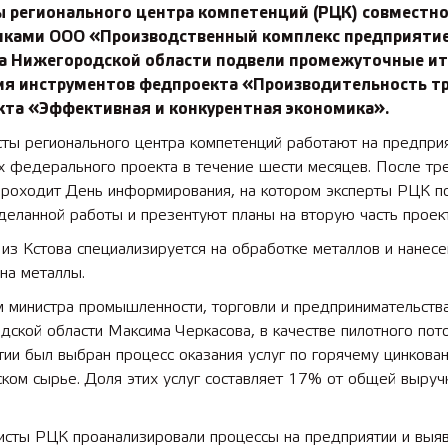
ы регионального центра компетенций (РЦК) совместно
иками ООО «Производственный комплекс предприяти
ва Нижегородской области подвели промежуточные и
ия инструментов федпроекта «Производительность т
кта «Эффективная и конкурентная экономика».
ты регионального центра компетенций работают на предприя
х федерального проекта в течение шести месяцев. После тр
проходит День информирования, на котором эксперты РЦК п
деланной работы и презентуют планы на вторую часть проект
из Кстова специализируется на обработке металлов и нанесе
на металлы.
м министра промышленности, торговли и предпринимательств
ской области Максима Черкасова, в качестве пилотного пото
ии был выбран процесс оказания услуг по горячему цинкова
ком сырье. Доля этих услуг составляет 17% от общей выруч
исты РЦК проанализировали процессы на предприятии и выя