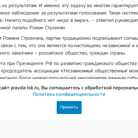
 их результатам. И именно эту задачу во многом гарантируе
ное наблюдение за результатами голосования. Такая систем
й. Ничего подобного нет нигде в мире», – отметил руководи
нной палаты Роман Стронгин.
м Романа Стронгина, партии традиционно подписывают согла
 связи с тем, что она является по-настоящему независимой и 
ного заказчика – российское общество, граждан страны.
ета при Президенте РФ по развитию гражданского общества 
, председатель ассоциации «Независимый общественный мон
ександр Брод назвал прошедшее мероприятие важным собы
льных и общественно-политических процессов в Нижегородск
сайт pravda-lsk.ru, Вы соглашаетесь с обработкой персональ
Политические партии, по его словам, продемонстрировали ст
Политика конфиденциальности
обы предстоящие выборы прошли строго в правовом русле.
Принять
ействие в рамках соглашения подразумевает обмен информа
е действия по подготовке наблюдателей, проверку состояни
ьных участков, просвещение избирателей, создание конкуре
 всех участников избирательного процесса и т.д. Все это ф