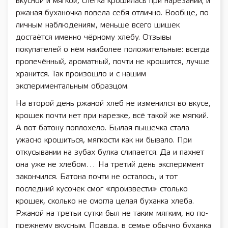
вкусной и мягкой, слегка крошилась при нарезании; и
ржаная буханочка повела себя отлично. Вообще, по
личным наблюдениям, меньше всего шишек
достаётся именно чёрному хлебу. Отзывы
покупателей о нём наиболее положительные: всегда
пропечённый, ароматный, почти не крошится, лучше
хранится. Так произошло и с нашим
экспериментальным образцом.
На второй день ржаной хлеб не изменился во вкусе,
крошек почти нет при нарезке, всё такой же мягкий.
А вот батону поплохело. Былая пышечка стала
ужасно крошиться, мягкости как ни бывало. При
откусывании на зубах булка слипается. Да и пахнет
она уже не хлебом… На третий день эксперимент
закончился. Батона почти не осталось, и тот
последний кусочек смог «произвести» столько
крошек, сколько не смогла целая буханка хлеба.
Ржаной на третьи сутки был не таким мягким, но по-
прежнему вкусным. Правда, в семье обычно буханка