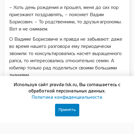
– Хоть день рождения и прошёл, меня до сих пор
приезжают поздравлять, – поясняет Вадим
Борисович. – То родственники, то друзья-агрономы.
Вот и не снимаем.
О Вадиме Борисовиче и правда не забывают: даже
во время нашего разговора ему периодически
звонили: то консультировались насчёт выращенного
рапса, то интересовались относительно семян. А
юбиляр только рад поделиться своими большими
знаниями.
Используя сайт pravda-lsk.ru, Вы соглашаетесь с
Тем интереснее, что трудовой путь его был
обработкой персональных данных.
тернистым. Юношей Вадим хотел поступать на
Политика конфиденциальности
исторический факультет – смог пройти только на
вечернее. Чтобы на нём учиться, нужно было иметь
Принять
жильё и работу в городе. Пошёл в армию
добровольцем (была отсрочка из-за университета),
хотел остаться там и дальше – не сложилось; когда