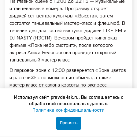
На главной сцене с 12:00 до 22:15 — музыкальные
и танцевальные номера. Программу откроет
диджей-сет центра культуры «Высота», затем
состоятся танцевальный мастер-класс и флешмоб. В
течение дня для гостей выступят диджеи LIKE FM и
DJ NA$TY (НЭСТИ). Вечером пройдет кинопоказ
фильма «Пока небо смотрит», после которого
актриса Алиса Белопросова проведет открытый
танцевальный мастер-класс.
В парковой зоне с 12:00 развернётся «Зона цветов
и растений» с возможностью обмена, а также
мастер-класс от салона красоты по экспресс-
укладкам. Любителей активного отдыха ждут
Используя сайт pravda-lsk.ru, Вы соглашаетесь с
занятия йогой и интерактивные игры, а также лекции
обработкой персональных данных.
и диалоги с экспертами, раскрывающие новые грани
Политика конфиденциальности
культурного наследия региона.
Принять
В зоне мастер-классов состоится большое бинго с
призами для победителей, творческие занятия по