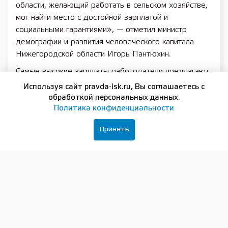
области, желающий работать в сельском хозяйстве,
мог найти место с достойной зарплатой и
социальными гарантиями», — отметил министр
демографии и развития человеческого капитала
Нижегородской области Игорь Пантюхин.
Самые высокие зарплаты работодатели предлагают
главным инженерам (в сельском, охотничьем, лесном
Используя сайт pravda-lsk.ru, Вы соглашаетесь с
и рыбном хозяйстве) — до 200 тысяч рублей.
обработкой персональных данных.
Начальники племзаводов могут зарабатывать до
Политика конфиденциальности
120 тысяч рублей, главные агрономы — до 110
Принять
тысяч рублей, а операторы машинного доения — до
100 тысяч рублей.
«В регионе разработан комплекс мер, направленных
на развитие кадрового потенциала отрасли АПК.
Молодые специалисты сельскохозяйственных
организаций и фермерских хозяйств могут получить
выплату в размере 500 или 400 тысяч рублей при
условии отработки в организации не менее пяти лет.