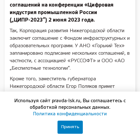
соглашений на конференции «Цифровая
индустрия промышленной России
(„ЦИПР-2023“) 2 июня 2023 года.
Так, Корпорация развития Нижегородской области
заключит соглашение с Фондом инфраструктурных и
образовательных программ. У АНО «Горький Тех»
запланировано подписание нескольких соглашений, в
частности, с ассоциацией «РУССОФТ» и ООО «АО
„Беспилотные технологии“.
Кроме того, заместитель губернатора
Нижегородской области Егор Поляков примет
участие в сессии «Топ-5 советов для лидеров
Используя сайт pravda-lsk.ru, Вы соглашаетесь с
цифрового развития».
обработкой персональных данных.
Министр цифрового развития и связи
Политика конфиденциальности
Нижегородской области Александр Синелобов
выступит модератором сессии «МФЦ в условиях
Принять
цифровой трансформации».