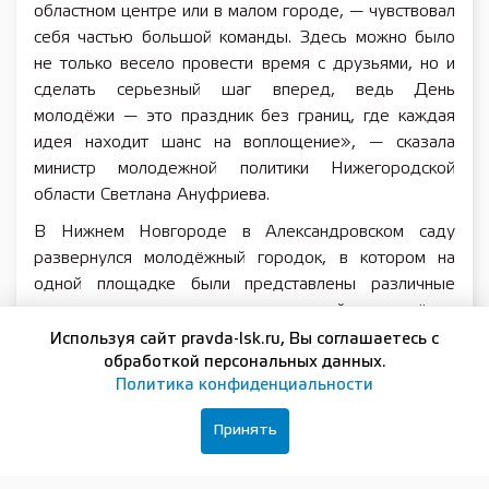
областном центре или в малом городе, — чувствовал
себя частью большой команды. Здесь можно было
не только весело провести время с друзьями, но и
сделать серьезный шаг вперед, ведь День
молодёжи — это праздник без границ, где каждая
идея находит шанс на воплощение», — сказала
министр молодежной политики Нижегородской
области Светлана Ануфриева.
В Нижнем Новгороде в Александровском саду
развернулся молодёжный городок, в котором на
одной площадке были представлены различные
проекты от молодежных организаций и партнёров
праздника. Например, в Мечтавселенной от Сбера
Используя сайт pravda-lsk.ru, Вы соглашаетесь с
посетители могли узнать, какие продукты и
обработкой персональных данных.
Политика конфиденциальности
технологии Сбера помогут им реализовать свой
потенциал, а также послушать научный стендап от
Принять
комиков Александра Егорова и Павла Дедищева в
рамках проекта «Наука в каждом шаге». Гости