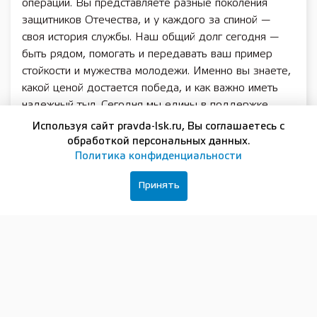
операции. Вы представляете разные поколения
защитников Отечества, и у каждого за спиной —
своя история службы. Наш общий долг сегодня —
быть рядом, помогать и передавать ваш пример
стойкости и мужества молодежи. Именно вы знаете,
какой ценой достается победа, и как важно иметь
надежный тыл. Сегодня мы едины в поддержке
солдат современной России: кто уже выполнил свой
Используя сайт pravda-lsk.ru, Вы соглашаетесь с
воинский долг, и кто продолжает защищать нашу
обработкой персональных данных.
страну. Вместе мы держим курс на создание сильной
Политика конфиденциальности
России. Вечная память павшим героям! Крепкого
Принять
здоровья — живым. Низкий поклон за вашу
службу!» — сказал Андрей Гнеушев.
Собравшиеся почтили память погибших участников
локальных войн и конфликтов минутой молчания и
возложили цветы к памятнику.
«Официальный статус, который получил День
ветеранов боевых действий в нашем регионе, — это