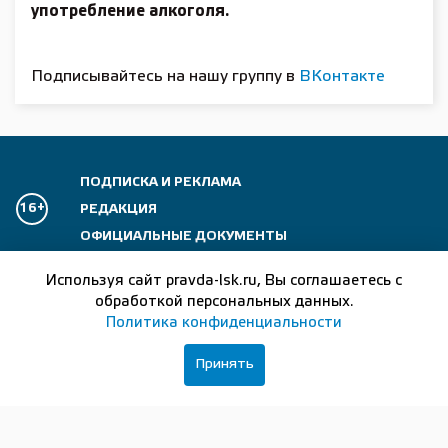
употребление алкоголя.
Подписывайтесь на нашу группу в
ВКонтакте
ПОДПИСКА И РЕКЛАМА
16+
РЕДАКЦИЯ
ОФИЦИАЛЬНЫЕ ДОКУМЕНТЫ
Сетевое издание:
Лысково-медиа
Используя сайт pravda-lsk.ru, Вы соглашаетесь с
обработкой персональных данных.
Отдел рекламы:
+7 (83149) 5-15-24
Политика конфиденциальности
Главный редактор:
+7 (83149) 5-13-24
Принять
Журналисты:
+7 (83149) 5-14-24
Бухгалтер:
+7 (83149) 5-37-56