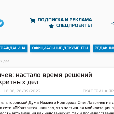
ПОДПИСКА И РЕКЛАМА
+
СПЕЦПРОЕКТЫ
 ГРАЖДАНИНА
ОФИЦИАЛЬНЫЕ ДОКУМЕНТЫ
РЕДАКЦИ
ых дел
чев: настало время решений
кретных дел
Ь
16:36, 26/09/2022
ЕКАТЕРИНА Я
тель городской Думы Нижнего Новгорода Олег Лавричев на с
 в сети «ВКонтакте» написал, что частичная мобилизация 
мость активизации как человеческих, так и производственн