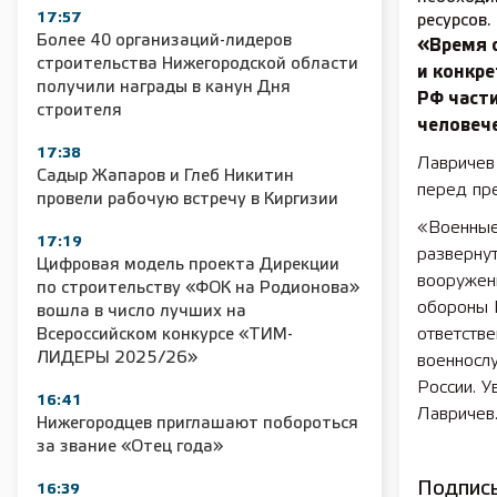
17:57
ресурсов.
Более 40 организаций-лидеров
«Время 
строительства Нижегородской области
и конкр
получили награды в канун Дня
РФ част
строителя
человече
17:38
Лавричев 
Садыр Жапаров и Глеб Никитин
перед пр
провели рабочую встречу в Киргизии
«Военные
17:19
развернут
Цифровая модель проекта Дирекции
вооружени
по строительству «ФОК на Родионова»
обороны Р
вошла в число лучших на
ответств
Всероссийском конкурсе «ТИМ-
ЛИДЕРЫ 2025/26»
военносл
России. У
16:41
Лавричев
Нижегородцев приглашают побороться
за звание «Отец года»
Подписы
16:39