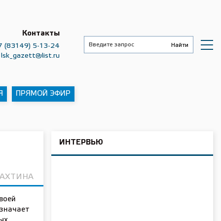
Контакты
7 (83149) 5-13-24
lsk_gazett@list.ru
Я
ПРЯМОЙ ЭФИР
ИНТЕРВЬЮ
РАХТИНА
воей
означает
ых