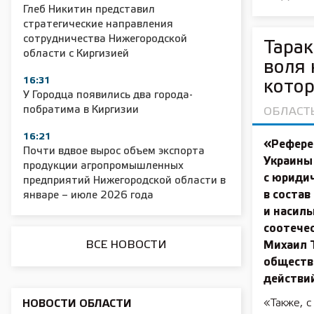
Глеб Никитин представил
стратегические направления
сотрудничества Нижегородской
Тарак
области с Киргизией
2025 11 01 Сводка Госавтоинспекции
2025 11 01 Сел
воля 
16:31
кото
У Городца появились два города-
побратима в Киргизии
ОБЛАСТ
16:21
«Рефере
Почти вдвое вырос объем экспорта
Украины 
продукции агропромышленных
с юридич
предприятий Нижегородской области в
в состав
январе – июле 2026 года
и насиль
соотече
ВСЕ НОВОСТИ
Михаил 
обществ
действи
«Также, с
НОВОСТИ ОБЛАСТИ