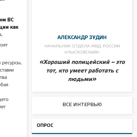
им ВС
ции как
.
АЛЕКСАНДР ЗУДИН
тоят
НАЧАЛЬНИК ОТДЕЛА МВД РОССИИ
«ЛЫСКОВСКИЙ»
«Хороший полицейский – это
 ресурсы,
ставки
тот, кто умеет работать с
тва
людьми»
обая
щего
ВСЕ ИНТЕРВЬЮ
лег
ОПРОС