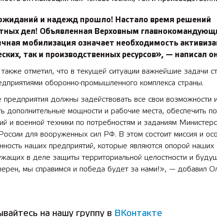
ожиданий и надежд прошло! Настало время решений
етных дел! Объявленная Верховным главнокомандующ
ичная мобилизация означает необходимость активиза
ских, так и производственных ресурсов», — написал он
также отметил, что в текущей ситуации важнейшие задачи с
едприятиями оборонно-промышленного комплекса страны.
 предприятия должны задействовать все свои возможности и
ь дополнительные мощности и рабочие места, обеспечить по
й и военной техники по потребностям и заданиям Министерс
оссии для вооруженных сил РФ. В этом состоит миссия и ос
енность наших предприятий, которые являются опорой наших
ужащих в деле защиты территориальной целостности и буду
верен, мы справимся и победа будет за нами!», — добавил О
.
вайтесь на нашу группу в
ВКонтакте