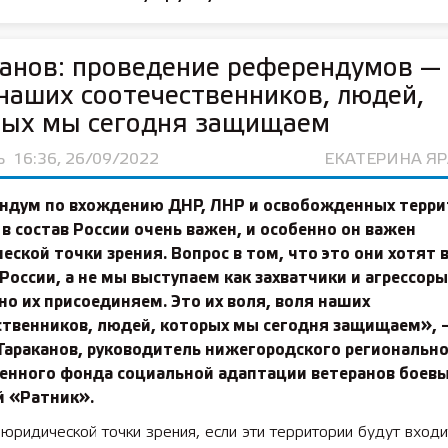
анов: проведение референдумов — 
ьское хозяйство 2025
2025 11 01 55 лет СОШ №2
наших соотечественников, людей,
рых мы сегодня защищаем
Ь
16:36, 26/09/2022
ЕКАТЕРИНА Я
ндум по вхождению ДНР, ЛНР и освобожденных терри
в состав России очень важен, и особенно он важен
еской точки зрения. Вопрос в том, что это они хотят 
 России, а не мы выступаем как захватчики и агрессоры
но их присоединяем. Это их воля, воля наших
ственников, людей, которых мы сегодня защищаем», 
Тараканов, руководитель нижегородского региональн
енного фонда социальной адаптации ветеранов боев
й «Ратник».
 юридической точки зрения, если эти территории будут входи