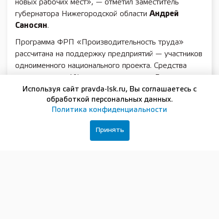
новых рабочих мест», — отметил заместитель
губернатора Нижегородской области
Андрей
Саносян
.
Программа ФРП «Производительность труда»
рассчитана на поддержку предприятий — участников
одноименного национального проекта. Средства
выдаются под 1% годовых на срок до 5 лет.
ООО «Корона» благодаря внедрению инструментов
Используя сайт pravda-lsk.ru, Вы соглашаетесь с
обработкой персональных данных.
нацпроекта «Производительность труда»
Политика конфиденциальности
с привлечением специалистов регионального центра
компетенций смогло увеличить выработку на 40%.
Принять
«Системный подход в работе зачастую наиболее
эффективен. Существующие меры государственной
поддержки стимулируют развитие предприятий
сразу в нескольких направлениях. В данном случае,
к примеру, производитель повысил эффективность
работы действующего производства и проведет
улучшение материально-технический базы — уже