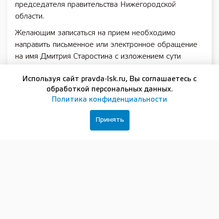
председателя правительства Нижегородской
области.
Желающим записаться на прием необходимо
направить письменное или электронное обращение
на имя Дмитрия Старостина с изложением сути
вопроса. Запись на прием прекращается за пять
Используя сайт pravda-lsk.ru, Вы соглашаетесь с
рабочих дней до его проведения.
обработкой персональных данных.
Дополнительную справочную информацию можно
Политика конфиденциальности
получить в приемной граждан губернатора и
правительства региона, обратившись лично или по
Принять
телефонам: 8 (831) 430 96 39, 8 (831) 439 04 98.
Подписывайтесь на нашу группу в
ВКонтакте