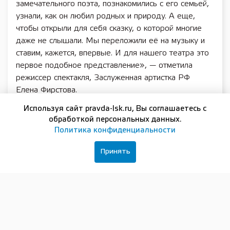
замечательного поэта, познакомились с его семьей,
узнали, как он любил родных и природу. А еще,
чтобы открыли для себя сказку, о которой многие
даже не слышали. Мы переложили её на музыку и
ставим, кажется, впервые. И для нашего театра это
первое подобное представление», — отметила
режиссер спектакля, Заслуженная артистка РФ
Елена Фирстова.
«Сиротка» — история о девочке, которую
Используя сайт pravda-lsk.ru, Вы соглашаетесь с
обработкой персональных данных.
невзлюбила мачеха. Написанная поэтом для детей,
Политика конфиденциальности
эта история обращена и ко взрослым: её горькая и
светлая интонация делает зрителей беззащитными и
Принять
ненадолго возвращает в детство.
Слушая стихи про низкий дом с голубыми ставнями,
письмо матери или разговор с собакой Джимом,
можно прочувствовать биографию поэта. Но это не
урок литературы, а встреча, после которой хочется
узнать о Есенине больше или перечитать его строки