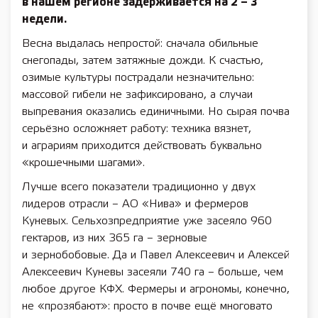
в нашем регионе задерживается на 2 – 3
недели.
Весна выдалась непростой: сначала обильные
снегопады, затем затяжные дожди. К счастью,
озимые культуры пострадали незначительно:
массовой гибели не зафиксировано, а случаи
выпревания оказались единичными. Но сырая почва
серьёзно осложняет работу: техника вязнет,
и аграриям приходится действовать буквально
«крошечными шагами».
Лучше всего показатели традиционно у двух
лидеров отрасли – АО «Нива» и фермеров
Куневых. Сельхозпредприятие уже засеяло 960
гектаров, из них 365 га – зерновые
и зернобобовые. Да и Павел Алексеевич и Алексей
Алексеевич Куневы засеяли 740 га – больше, чем
любое другое КФХ. Фермеры и агрономы, конечно,
не «прозябают»: просто в почве ещё многовато