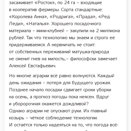
засаживает «Росток», по 24 га – входящие
в кооператив фермеры. Сорта стандартные:
«Королева Анна», «Родрига», «Прада», «Ред
Леди», «Наталья». Хорошего посадочного
материала – мини-клубней – закупили на 2 миллиона
руб­лей. Так что технологию мы знаем и строго её
придерживаемся. А нервничать не стоит:
от собственных переживаний матушка-­природа
не сменит гнев на милость, – философски замечает
Алексей Евстафьевич.
Но многие аграрии всё равно волнуются. Каждый
день ожидания – потеря для будущего урожая.
Позднее начало посадки сдвигает сроки уборки
на осень, а прогноз погоды пока неясен. Вдруг
и уборорочная окажется дождливой?
Однако аграрии не опускают руки. Их главный
козырь – чёткое соблюдение технологии.
И остаётся только надеяться на то, что погода ­всё-