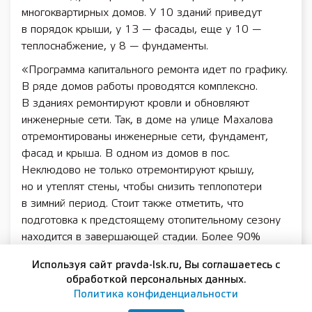
многоквартирных домов. У 10 зданий приведут
в порядок крыши, у 13 — фасады, еще у 10 —
теплоснабжение, у 8 — фундаменты.
«Программа капитального ремонта идет по графику.
В ряде домов работы проводятся комплексно.
В зданиях ремонтируют кровли и обновляют
инженерные сети. Так, в доме на улице Махалова
отремонтированы инженерные сети, фундамент,
фасад и крыша. В одном из домов в пос.
Неклюдово не только отремонтируют крышу,
но и утеплят стены, чтобы снизить теплопотери
в зимний период. Стоит также отметить, что
подготовка к предстоящему отопительному сезону
находится в завершающей стадии. Более 90%
многоквартирных домов в г. о. г. Бор — 1 330 из 1
Используя сайт pravda-lsk.ru, Вы соглашаетесь с
474-ти — уже получили паспорта готовности
обработкой персональных данных.
к предстоящему отопительному сезону», — сообщил
Политика конфиденциальности
Игорь Сербул.