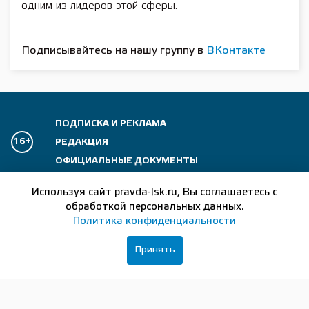
одним из лидеров этой сферы.
Подписывайтесь на нашу группу в
ВКонтакте
ПОДПИСКА И РЕКЛАМА
16+
РЕДАКЦИЯ
ОФИЦИАЛЬНЫЕ ДОКУМЕНТЫ
Сетевое издание:
Лысково-медиа
Используя сайт pravda-lsk.ru, Вы соглашаетесь с
обработкой персональных данных.
Отдел рекламы:
+7 (83149) 5-15-24
Политика конфиденциальности
Главный редактор:
+7 (83149) 5-13-24
Принять
Журналисты:
+7 (83149) 5-14-24
Бухгалтер:
+7 (83149) 5-37-56