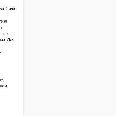
елей или
твия
ла
 все
ии. Для
х
ым,
нном