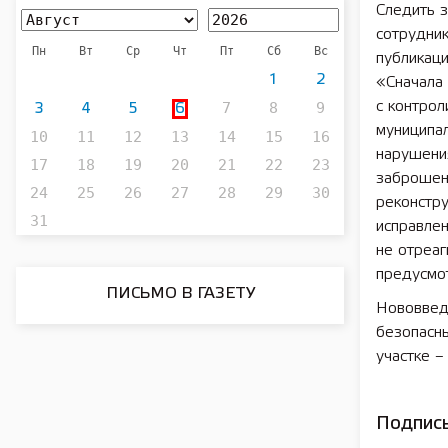
Следить з
сотрудни
Пн
Вт
Ср
Чт
Пт
Сб
Вс
публикаци
1
2
«Сначала
7
8
9
с контрол
3
4
5
6
муниципал
10
11
12
13
14
15
16
нарушения
17
18
19
20
21
22
23
заброшен
24
25
26
27
28
29
30
реконстру
31
исправлен
не отреа
предусмот
ПИСЬМО В ГАЗЕТУ
Нововвед
безопасн
участке –
Подписы