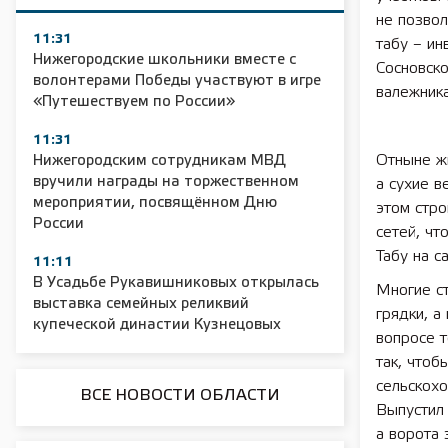
не позвол
11:31
табу – ин
Нижегородские школьники вместе с
Сосновско
волонтерами Победы участвуют в игре
валежника
«Путешествуем по России»
11:31
Отныне жи
Нижегородским сотрудникам МВД
вручили награды на торжественном
а сухие в
мероприятии, посвящённом Дню
этом стр
России
сетей, чт
Табу на с
11:11
В Усадьбе Рукавишниковых открылась
Многие ст
выставка семейных реликвий
грядки, а
купеческой династии Кузнецовых
вопросе т
так, чтоб
сельскохо
ВСЕ НОВОСТИ ОБЛАСТИ
Выпустил 
а ворота 