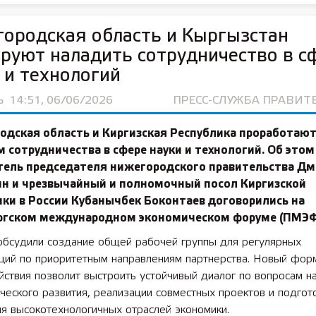
ородская область и Кыргызстан
руют наладить сотрудничество в с
 и технологий
Ь
14:51, 06/06/2026
ПРЕСС-СЛУЖБА ПРАВИТ
одская область и Киргизская Республика проработаю
 сотрудничества в сфере науки и технологий. Об этом
тель председателя нижегородского правительства Д
ин и чрезвычайный и полномочный посол Киргизской
ки в России Кубанычбек Боконтаев договорились на
ргском международном экономическом форуме (ПМЭФ
обсудили создание общей рабочей группы для регулярных
аций по приоритетным направлениям партнерства. Новый фор
ствия позволит выстроить устойчивый диалог по вопросам на
ческого развития, реализации совместных проектов и подгот
я высокотехнологичных отраслей экономики.