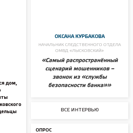
ОКСАНА КУРБАКОВА
НАЧАЛЬНИК СЛЕДСТВЕННОГО ОТДЕЛА
ОМВД «ЛЫСКОВСКИЙ»
«Самый распространённый
сценарий мошенников –
звонок из «службы
ся дом,
безопасности банка»»
о
яты
сковского
ВСЕ ИНТЕРВЬЮ
адельцы
ОПРОС