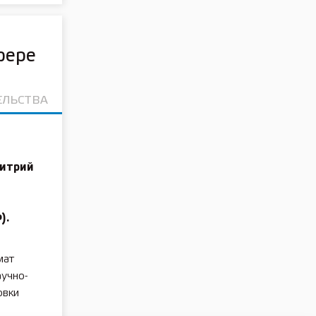
фере
ЕЛЬСТВА
т
митрий
).
мат
учно-
овки