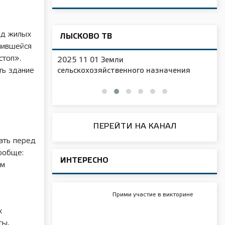
ид жилых
ЛЫСКОВО ТВ
пившейся
стоп».
2025 11 01 Новая образовательная
ть здание
чения
площадка в д/с №16
ПЕРЕЙТИ НА КАНАЛ
ать перед
ообще:
ИНТЕРЕСНО
ам
Прими участие в викторине
х
сы,