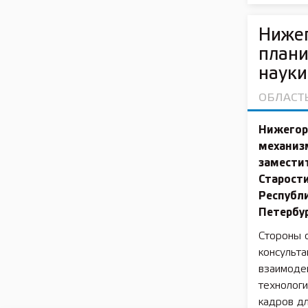
Нижег
плани
науки
ОБЛАСТ
Нижегор
механизм
замести
Старост
Республи
Петербу
Стороны 
консульт
взаимодей
технологи
кадров дл