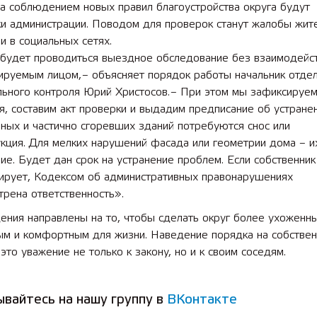
а соблюдением новых правил благоустройства округа будут
ки администрации. Поводом для проверок станут жалобы жит
и в социальных сетях.
 будет проводиться выездное обследование без взаимодейс
ируемым лицом, – объясняет порядок работы начальник отде
ьного контроля Юрий Христосов. – При этом мы зафиксируем
, составим акт проверки и выдадим предписание об устранен
ных и частично сгоревших зданий потребуются снос или
кция. Для мелких нарушений фасада или геометрии дома – и
ие. Будет дан срок на устранение проблем. Если собственник
гирует, Кодексом об административных правонарушениях
рена ответственность».
ения направлены на то, чтобы сделать округ более ухоженн
ым и комфортным для жизни. Наведение порядка на собстве
 это уважение не только к закону, но и к своим соседям.
вайтесь на нашу группу в
ВКонтакте