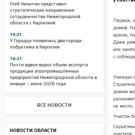
у собств
Глеб Никитин представил
стратегические направления
сотрудничества Нижегородской
Первое, 
области с Киргизией
домов. Н
16:31
краске, 
2025 11 01 Сельское хозяйство 2025
2025 11 01 55
У Городца появились два города-
Даже рем
побратима в Киргизии
или заня
с соблюде
16:21
Почти вдвое вырос объем экспорта
продукции агропромышленных
Уличную 
предприятий Нижегородской области в
январе – июле 2026 года
Строител
домом мож
разукомп
ВСЕ НОВОСТИ
не место.
Участок б
Серьёзны
НОВОСТИ ОБЛАСТИ
участков.