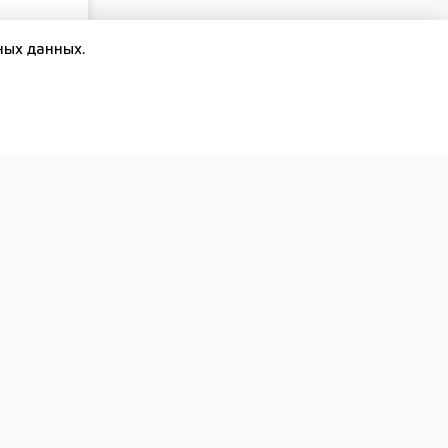
тва
ных данных.
сал
 торгово-
можности
ых
омплексе.
равлений
ма были
икой
ктивы
ми из ОАЭ
егиона к
йско-