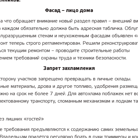
енников.
Фасад – лицо дома
на что обращает внимание новый раздел правил – внешний в
а каждом обязательно должна быть адресная табличка. Облу
полуразрушенным стенам и неухоженным фасадам объявлен «
 лет СОШ №2
2025 11 01 Земли
онт теперь строго регламентирован. Решили реконструирова
сельскохозяйственного назна
ться текущим ремонтом – проводите строительные работы
нием требований охраны труда и техники безопасности.
Запрет захламления
сторону участков запрещено превращать в личные склады.
ьные материалы, дрова и другое топливо, удобрения размещ
но на срок не более 7 дней. Для автохлама поблажек нет в
лектованному транспорту, сломанным механизмам и лодкам т
ез лишних «гостей»
е требования предъявляются к содержанию самих земельны
 Владельцам придётся регулярно брать в руки триммеры и ко