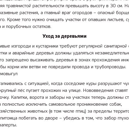
яя травянистой растительности превышать высоту в 30 см. 
вазивные растения, а главный враг огородов – опасный борщ
го. Кроме того нужно очищать участки от опавших листьев, с
 и порубочных остатков.
Уход за деревьями
вые изгороди и кустарники требуют регулярной санитарной 
етки и аварийные деревья должны удаляться незамедлительн
ого запрещено высаживать деревья в зонах прохождения ин
обы корни или ветви не повредили провода и трубопроводы.
амовыгул
алкивались с ситуацией, когда соседские куры разрушают ч
 крупный пёс пугает прохожих на улице. Нововведения ставят
очку. Калитки, ворота и заборы на участках теперь должны с
ы полностью исключить самовольное проникновение собак,
зяйственных животных (в том числе птиц) за пределы террит
питомца побегать во дворе – убедись в том, что забор глухо
заперты.