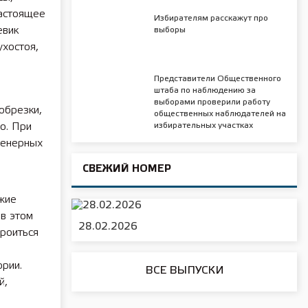
Настоящее
Избирателям расскажут про
евик
выборы
ухостоя,
Представители Общественного
штаба по наблюдению за
выборами проверили работу
обрезки,
общественных наблюдателей на
о. При
избирательных участках
женерных
СВЕЖИЙ НОМЕР
ужие
 в этом
28.02.2026
троиться
ории.
ВСЕ ВЫПУСКИ
й,