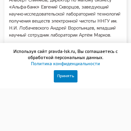
Альберт Слиняков, директор по малому бизнесу
«Альфа-банк» Евгений Скворцов, заведующий
научно-исследовательской лабораторией технологий
получения веществ электронной чистоты ННГУ им.
Н.И. Лобачевского Андрей Воротынцев, младший
научный сотрудник лаборатории Артём Марков.
«Когда наука, образование и бизнес объединяют
Используя сайт pravda-lsk.ru, Вы соглашаетесь с
усилия, возникает прочный фундамент для
обработкой персональных данных.
поддержки инноваций. Такие мероприятия, как
Политика конфиденциальности
«Активация PRO», дают молодым инноваторам
сразу несколько точек роста: менторскую и
Принять
образовательную поддержку, финансовые
возможности и включённость в инфраструктурную
экосистему, где идеи действительно могут
развиваться», — подчеркнула Екатерина Солнцева.
Максим Черкасов отметил, что форум «Активация
PRO» – площадка, где молодые инноваторы
получают комплексные знания по профильным