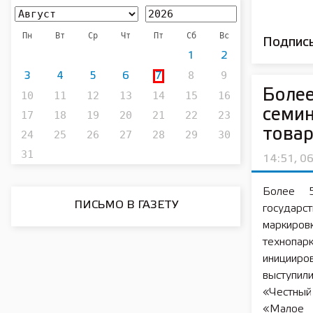
Пн
Вт
Ср
Чт
Пт
Сб
Вс
Подписы
1
2
8
9
3
4
5
6
7
Более
10
11
12
13
14
15
16
семин
17
18
19
20
21
22
23
товар
24
25
26
27
28
29
30
31
14:51, 0
Более 
ПИСЬМО В ГАЗЕТУ
государс
маркировк
технопа
иницииро
выступил
«Честный
«Малое 