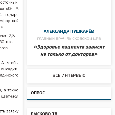
осточный,
шать!». А
благодаря
омфортной
».
АЛЕКСАНДР ПУШКАРЁВ
олее 2,8
ГЛАВНЫЙ ВРАЧ ЛЫСКОВСКОЙ ЦРБ
30 тыс.
«Здоровье пациента зависит
вого
не только от докторов»
 А чтобы
 высадить
лдинского
ВСЕ ИНТЕРВЬЮ
, а также
ОПРОС
цветнику,
ть заявку
ЛЫСКОВО ТВ