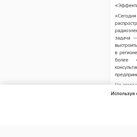
«Эффекти
«Сегодня
распрост
радиоэлек
задача —
выстроить
в регион
более 
консульт
предприн
На семин
«Операт
Используя 
Роспотре
по Нижег
Специали
маркиров
оформле