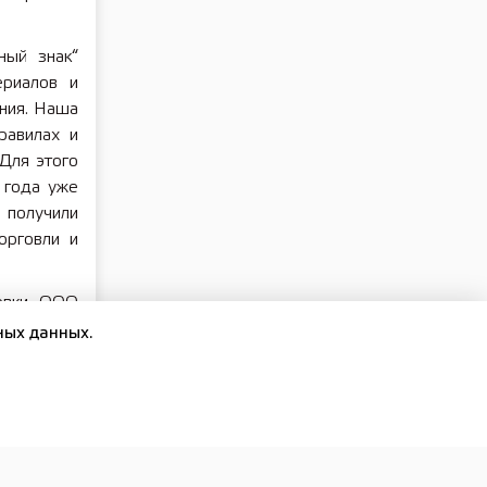
ный знак“
ериалов и
ния. Наша
равилах и
Для этого
 года уже
олучили
орговли и
овки, ООО
равления
ных данных.
ознадзора
знак» при
обенности
ебования