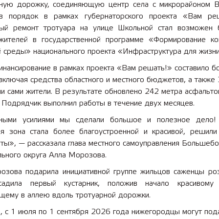
ую дорожку, соединяющую центр села с микрорайоном В
в порядок в рамках губернаторского проекта «Вам ре
ный ремонт тротуара на улице Школьной стал возможен 
жителей в государственной программе «Формирование к
й среды» национального проекта «Инфраструктура для жизни
нансирование в рамках проекта «Вам решать!» составило б
 включая средства областного и местного бюджетов, а также 
ли сами жители. В результате обновлено 242 метра асфальто
 Подрядчик выполнил работы в течение двух месяцев.
тными усилиями мы сделали большое и полезное дело!
ая зона стала более благоустроенной и красивой, решили
ты», — рассказала глава местного самоуправления Большебо
льного округа Алла Морозова.
озова подарила инициативной группе жильцов саженцы роз
адила первый кустарник, положив начало красивому 
щему в аллею вдоль тротуарной дорожки.
 с 1 июля по 1 сентября 2026 года нижегородцы могут пода