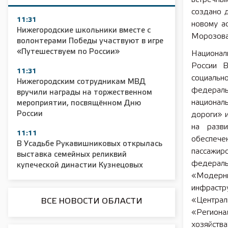
создано д
11:31
новому а
Нижегородские школьники вместе с
Морозова
волонтерами Победы участвуют в игре
«Путешествуем по России»
Национал
России В
11:31
социальн
Нижегородским сотрудникам МВД
федераль
вручили награды на торжественном
национал
мероприятии, посвящённом Дню
России
дороги» 
на разви
11:11
обеспече
В Усадьбе Рукавишниковых открылась
пассажи
выставка семейных реликвий
федерал
купеческой династии Кузнецовых
«Модерн
инфраст
«Централ
ВСЕ НОВОСТИ ОБЛАСТИ
«Регион
хозяйств