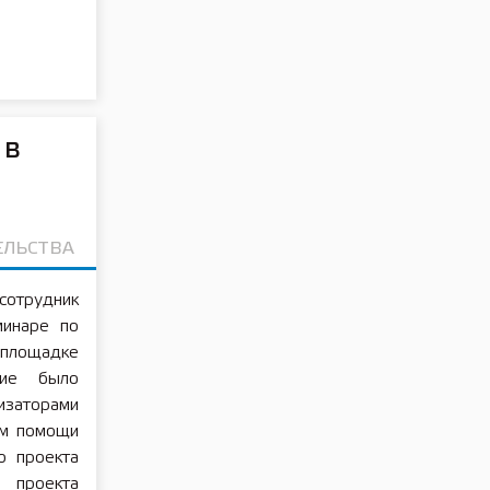
 в
ЕЛЬСТВА
трудник
минаре по
 площадке
тие было
изаторами
ом помощи
о проекта
 проекта