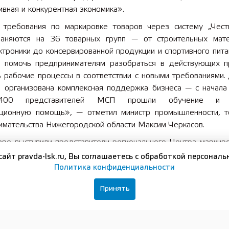
вная и конкурентная экономика».
 требования по маркировке товаров через систему „Чест
раняются на 36 товарных групп — от строительных мат
троники до консервированной продукции и спортивного пита
 помочь предпринимателям разобраться в действующих п
 рабочие процессы в соответствии с новыми требованиями. 
е организована комплексная поддержка бизнеса — с начала
400 представителей МСП прошли обучение и п
ационную помощь», — отметил министр промышленности, т
имательства Нижегородской области Максим Черкасов.
аре выступили представители регионального Центра маркир
ор-ЦРПТ» (оператор системы «Честный знак»), уп
сайт pravda-lsk.ru, Вы соглашаетесь с обработкой персональ
бнадзора по Нижегородской области и управления Россельх
Политика конфиденциальности
ородской области и республикам Марий Эл и Мордовия.
Принять
сты разобрали порядок работы с системой «Честный 
ке кормов для животных и ветеринарных препаратов, ос
ния и оборота маркированной продукции, а также тр