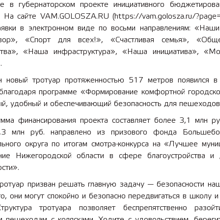
ие в губернаторском проекте инициативного бюджетиров
. На сайте VAM.GOLOSZA.RU (https://vam.golosza.ru/?page
 лет СОШ №2
2025 11 01 Земли
аявки в электронном виде по восьми направлениям: «Наши
сельскохозяйственного назна
ор», «Спорт для всех!», «Счастливая семья», «Обще
ства», «Наша инфраструктура», «Наша инициатива», «М
.
 новый тротуар протяженностью 517 метров появился 
благодаря программе «Формирование комфортной городск
ый, удобный и обеспечивающий безопасность для пешеходов
мма финансирования проекта составляет более 3,1 млн руб
3 млн руб. направлено из призового фонда Большебо
льного округа по итогам смотра-конкурса на «Лучшее муни
ние Нижегородской области в сфере благоустройства и
сти».
ротуар призван решать главную задачу — безопасности наш
о, они могут спокойно и безопасно передвигаться в школу 
труктура тротуара позволяет беспрепятственно разой
м пешеходам с колясками. Ходите с удовольствием, берегит