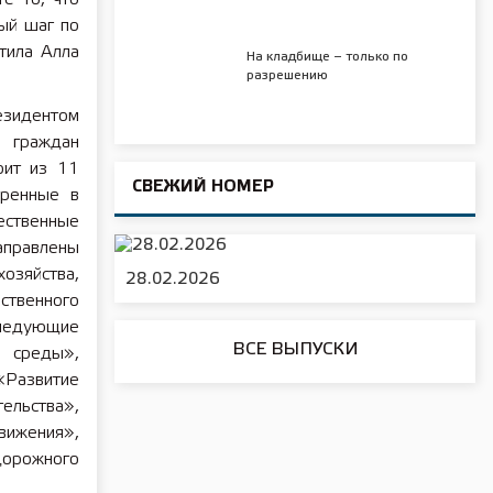
ый шаг по
тила Алла
На кладбище – только по
разрешению
езидентом
е граждан
оит из 11
СВЕЖИЙ НОМЕР
тренные в
ественные
аправлены
озяйства,
28.02.2026
ственного
ледующие
ВСЕ ВЫПУСКИ
 среды»,
Развитие
льства»,
вижения»,
орожного