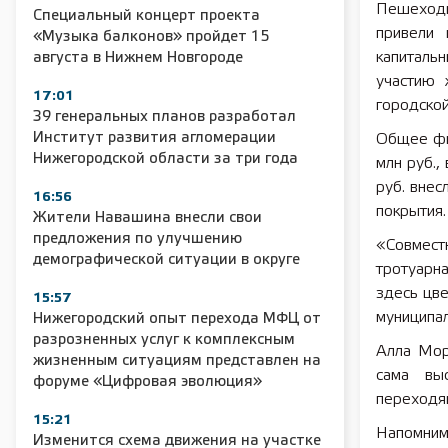
Пешеходн
Специальный концерт проекта
привели 
«Музыка балконов» пройдет 15
капиталь
августа в Нижнем Новгороде
участию 
17:01
городско
39 генеральных планов разработал
Институт развития агломерации
Общее фи
Нижегородской области за три года
млн руб.,
руб. внес
16:56
покрытия.
Жители Навашина внесли свои
предложения по улучшению
«Совмес
демографической ситуации в округе
тротуарн
здесь цве
15:57
муниципа
Нижегородский опыт перехода МФЦ от
разрозненных услуг к комплексным
Алла Мор
жизненным ситуациям представлен на
сама выс
форуме «Цифровая эволюция»
переходя
15:21
Напомним,
Изменится схема движения на участке