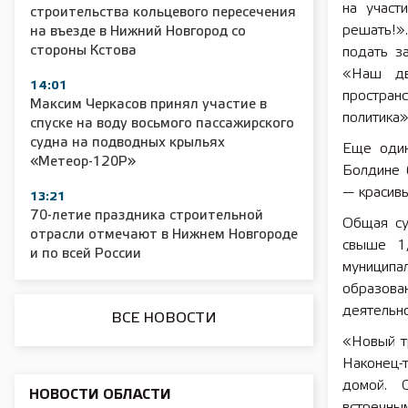
на участ
строительства кольцевого пересечения
решать!»
на въезде в Нижний Новгород со
2025 11 01 Сельское хозяйство 2025
2025 11 01 55
стороны Кстова
подать з
«Наш дв
14:01
простран
Максим Черкасов принял участие в
политика»
спуске на воду восьмого пассажирского
судна на подводных крыльях
Еще один
«Метеор-120Р»
Болдине 
— красив
13:21
70-летие праздника строительной
Общая су
отрасли отмечают в Нижнем Новгороде
свыше 1,
и по всей России
муниципа
образова
деятельно
ВСЕ НОВОСТИ
«Новый т
Наконец-т
домой. С
НОВОСТИ ОБЛАСТИ
встречны