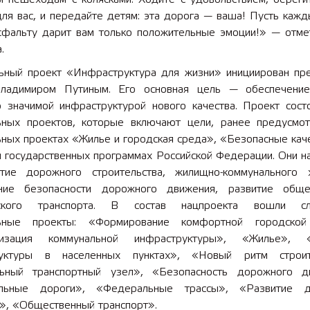
ля вас, и передайте детям: эта дорога — ваша! Пусть кажд
сфальту дарит вам только положительные эмоции!» — отме
.
ьный проект «Инфраструктура для жизни» инициирован пр
ладимиром Путиным. Его основная цель — обеспечени
о значимой инфраструктурой нового качества. Проект сост
ных проектов, которые включают цели, ранее предусмо
ьных проектах «Жилье и городская среда», «Безопасные кач
и государственных программах Российской Федерации. Они н
тие дорожного строительства, жилищно-коммунального х
ние безопасности дорожного движения, развитие обще
рского транспорта. В состав нацпроекта вошли с
ьные проекты: «Формирование комфортной городской
изация коммунальной инфраструктуры», «Жилье», «
руктуры в населенных пунктах», «Новый ритм строите
ьный транспортный узел», «Безопасность дорожного д
альные дороги», «Федеральные трассы», «Развитие д
а», «Общественный транспорт».