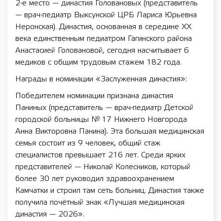
2-е место — династия Головановых (представитель
— врач-педиатр Выксунской ЦРБ Лариса Юрьевна
Неронская). Династия, основанная в середине XX
века единственным педиатром Гагинского района
Анастасией Головановой, сегодня насчитывает 6
медиков с общим трудовым стажем 182 года.
Награды в номинации «Заслуженная династия»:
Победителем номинации признана династия
Паниных (представитель — врач-педиатр Детской
городской больницы № 17 Нижнего Новгорода
Анна Викторовна Панина). Эта большая медицинская
семья состоит из 9 человек, общий стаж
специалистов превышает 216 лет. Среди ярких
представителей — Николай Колесников, который
более 30 лет руководил здравоохранением
Камчатки и строил там сеть больниц. Династия также
получила почётный знак «Лучшая медицинская
династия — 2026».