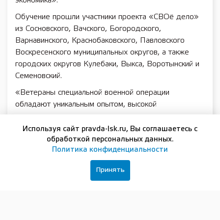
экономика».
Обучение прошли участники проекта «СВОё дело»
из Сосновского, Вачского, Богородского,
Варнавинского, Краснобаковского, Павловского
Воскресенского муниципальных округов, а также
городских округов Кулебаки, Выкса, Воротынский и
Семеновский.
«Ветераны специальной военной операции
обладают уникальным опытом, высокой
ответственностью и умением принимать решения в
самых непростых условиях. Эти качества
Используя сайт pravda-lsk.ru, Вы соглашаетесь с
востребованы в самых разных сферах, в том числе в
обработкой персональных данных.
Политика конфиденциальности
предпринимательстве. Проект „СВОё дело“
помогает участникам СВО открыть для себя новые
Принять
возможности в бизнесе, получить необходимые
знания и сформировать практические навыки для
запуска и развития собственного дела. Мы
стремимся создать условия, при которых каждая