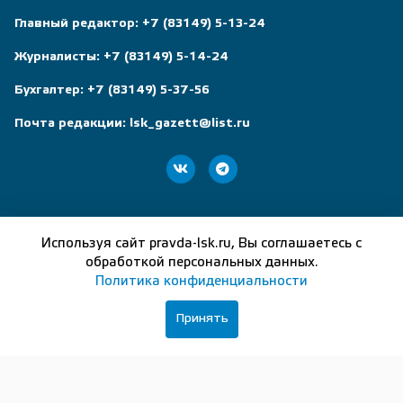
Главный редактор:
+7 (83149) 5-13-24
Журналисты:
+7 (83149) 5-14-24
Бухгалтер:
+7 (83149) 5-37-56
Почта редакции:
lsk_gazett@list.ru
(83149) 5-13-24
Используя сайт pravda-lsk.ru, Вы соглашаетесь с
обработкой персональных данных.
Политика конфиденциальности
Приволжская правда
606210, Нижегородская область,
Принять
г. Лысково, ул.Чернышевского, д.4 корп. 1, пом. 1
Исключительные права на материалы, размещённые на
ресурсе, в соответствии с законодательством Российской