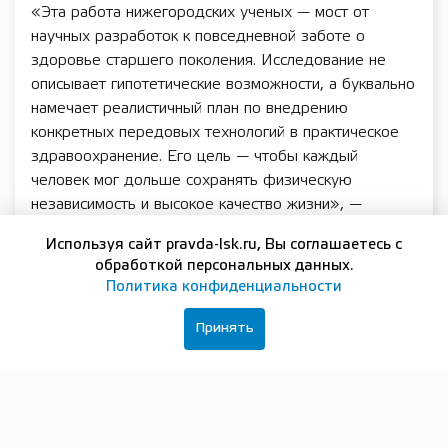
«Эта работа нижегородских ученых — мост от
научных разработок к повседневной заботе о
здоровье старшего поколения. Исследование не
описывает гипотетические возможности, а буквально
намечает реалистичный план по внедрению
конкретных передовых технологий в практическое
здравоохранение. Его цель — чтобы каждый
человек мог дольше сохранять физическую
независимость и высокое качество жизни», —
подчеркнула заместитель председателя
Используя сайт pravda-lsk.ru, Вы соглашаетесь с
правительства Нижегородской области Екатерина
обработкой персональных данных.
Солнцева.
Политика конфиденциальности
Нижегородские ученые обращают внимание, что
Принять
встроенные датчики современных «умных» часов и
смартфонов способны круглосуточно отслеживать
малейшие изменения в походке и устойчивости
человека в его повседневной жизни, предоставляя
врачу данные о состоянии пациента в реальных