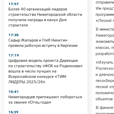
отправили
17:57
Им предс
Более 40 организаций-лидеров
программ
строительства Нижегородской области
получили награды в канун Дня
«Лесной 
строителя
В министе
17:38
Нижегород
Садыр Жапаров и Глеб Никитин
знакомить
провели рабочую встречу в Киргизии
классах, 
разработа
17:19
Цифровая модель проекта Дирекции
«Изучать
по строительству «ФОК на Родионова»
Рослесхо
вошла в число лучших на
и девчоно
Всероссийском конкурсе «ТИМ-
лесосбере
ЛИДЕРЫ 2025/26»
лесной от
16:41
положител
Нижегородцев приглашают побороться
объектов
за звание «Отец года»
В финале
16:39
программы