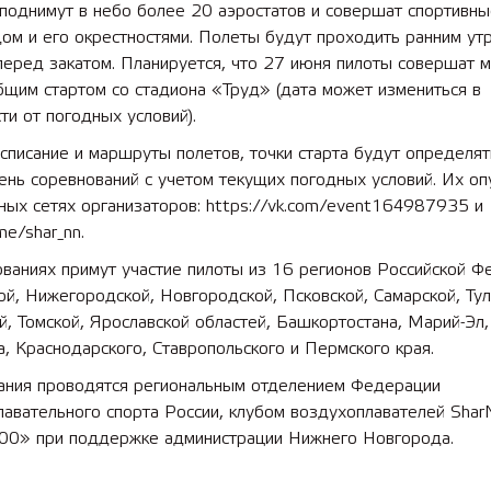
поднимут в небо более 20 аэростатов и совершат спортивны
ом и его окрестностями. Полеты будут проходить ранним ут
перед закатом. Планируется, что 27 июня пилоты совершат 
бщим стартом со стадиона «Труд» (дата может измениться в
ти от погодных условий).
списание и маршруты полетов, точки старта будут определят
ень соревнований с учетом текущих погодных условий. Их о
ных сетях организаторов: https://vk.com/event164987935 и
me/shar_nn.
ваниях примут участие пилоты из 16 регионов Российской Ф
й, Нижегородской, Новгородской, Псковской, Самарской, Тул
, Томской, Ярославской областей, Башкортостана, Марий-Эл
а, Краснодарского, Ставропольского и Пермского края.
ания проводятся региональным отделением Федерации
лавательного спорта России, клубом воздухоплавателей Sha
00» при поддержке администрации Нижнего Новгорода.