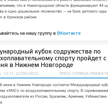
Напомним, что в Нижегородской области функционируют 44 
ва и одно дошкольное лесничество — на базе детского сада
 лет СОШ №2
2025 11 01 Земли
» в Уренском районе.
сельскохозяйственного назна
вайтесь на нашу группу в
ВКонтакте
ународный кубок содружества по
хоплавательному спорту пройдет с
юня в Нижнем Новгороде
Ь
12:11, 22/06/2023
ПРЕСС-СЛУЖБА ПРАВИТ
28 июня в Нижнем Новгороде состоится Международный куб
тва «МКС» по воздухоплавательному спорту. В соревнования
оздухоплаватели из России, Бразилии, Армении, Узбекистана 
а.