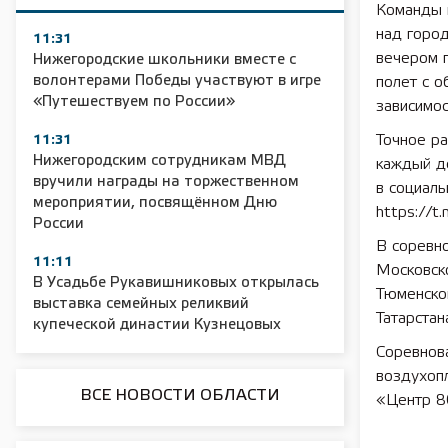
Команды 
над город
11:31
вечером 
Нижегородские школьники вместе с
волонтерами Победы участвуют в игре
полет с о
«Путешествуем по России»
зависимос
Точное ра
11:31
Нижегородским сотрудникам МВД
каждый д
вручили награды на торжественном
в социаль
мероприятии, посвящённом Дню
https://t.
России
В соревно
11:11
Московско
В Усадьбе Рукавишниковых открылась
Тюменской
выставка семейных реликвий
Татарстан
купеческой династии Кузнецовых
Соревнов
воздухоп
ВСЕ НОВОСТИ ОБЛАСТИ
«Центр 8