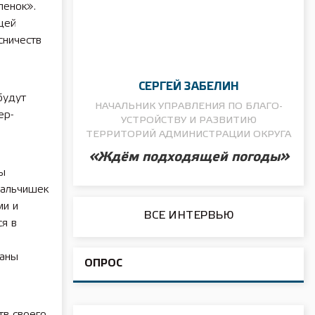
ленок».
щей
сничеств
СЕРГЕЙ ЗАБЕЛИН
будут
НАЧАЛЬНИК УПРАВЛЕНИЯ ПО БЛАГО­
ер-
УСТРОЙСТВУ И РАЗВИТИЮ
ТЕРРИТОРИЙ АДМИНИСТРАЦИИ ОКРУГА
«Ждём подходящей погоды»
ы
мальчишек
ми и
ВСЕ ИНТЕРВЬЮ
я в
раны
ОПРОС
тв своего