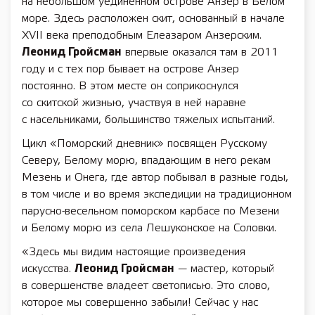
на небольшом уединенном острове Анзер в Белом
море. Здесь расположен скит, основанный в начале
ХVII века преподобным Елеазаром Анзерским.
Леонид Гройсман
впервые оказался там в 2011
году и с тех пор бывает на острове Анзер
постоянно. В этом месте он соприкоснулся
со скитской жизнью, участвуя в ней наравне
с насельниками, большинство тяжелых испытаний.
Цикл «Поморский дневник» посвящен Русскому
Северу, Белому морю, впадающим в него рекам
Мезень и Онега, где автор побывал в разные годы,
в том числе и во время экспедиции на традиционном
парусно-весельном поморском карбасе по Мезени
и Белому морю из села Лешуконское на Соловки.
«Здесь мы видим настоящие произведения
искусства.
Леонид Гройсман
— мастер, который
в совершенстве владеет светописью. Это слово,
которое мы совершенно забыли! Сейчас у нас