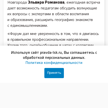
Новгорода
Эльвира Романова
, ежегодная встреча
дает возможность педагогам обсудить волнующие
их вопросы с экспертами в области воспитания
и образования, расширить географию знакомств
с единомышленниками.
«Форум дал мне уверенность в том, что я двигаюсь
в правильном профессиональном направлении.
Кроме того, онлайн-общение в чатах с коллегами
со всех уголков России, наконец-то, перешло
Используя сайт pravda-lsk.ru, Вы соглашаетесь с
в стадию очного знакомства. Форум классных
обработкой персональных данных.
руководителей объединяет», — поделилась она.
Политика конфиденциальности
В этом году участники Всероссийского форума
Принять
классных руководителей обсуждали вопросы
развития Российского движения детей и молодежи
и проекта «Навигаторы детства»; поддержки
и сопровождения детей, находящихся в трудной
жизненной ситуации; реализации цикла внеурочных
занятий «Разговоры о важном»; профориентации