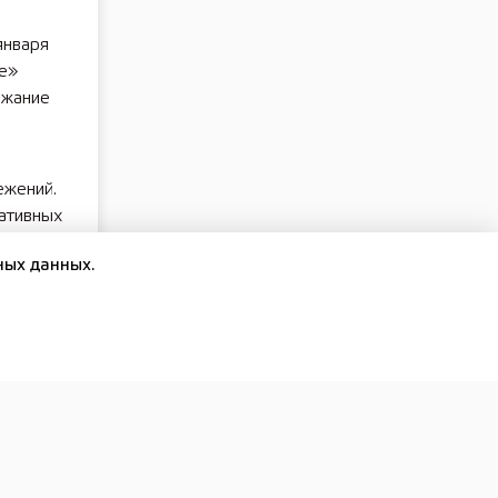
января
те»
ржание
ежений.
ативных
ных данных.
а по
им в
а с
зимний
ли дома
здах.
ости в