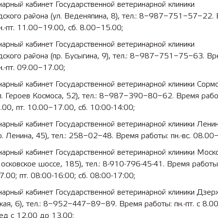
арный кабинет Государственной ветеринарной клиники
ского района (ул. Веденяпина, 8), тел.: 8−987−751−57−22.
н.-пт. 11.00−19.00, сб. 8.00−15.00;
арный кабинет Государственной ветеринарной клиники
ского района (пр. Бусыгина, 9), тел.: 8−987−751−75−63. В
н.-пт. 09.00−17.00;
нарный кабинет Государственной ветеринарной клиники Сорм
л. Героев Космоса, 52), тел.: 8−987−390−80−62. Время работы
00, пт. 10.00−17.00, сб. 10:00-14:00;
арный кабинет Государственной ветеринарной клиники Ленин
р. Ленина, 45), тел.: 258−02−48. Время работы: пн.-вс. 08.00
нарный кабинет Государственной ветеринарной клиники Моск
осковское шоссе, 185), тел.: 8-910-796-45-41. Время работы: 
7.00; пт. 08:00-16:00; сб. 08:00-17:00;
нарный кабинет Государственной ветеринарной клиники Дзер
кая, 6), тел.: 8−952−447−89−89. Время работы: пн.-пт. с 8.0
ед с 12.00 до 13.00;