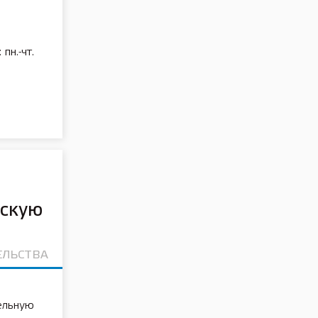
пн.-чт.
дскую
ЕЛЬСТВА
ельную