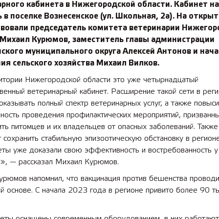
рного кабинета в Нижегородской области. Кабинет н
 в поселке Вознесенское (ул. Школьная, 2а). На откры
твовали председатель комитета ветеринарии Нижегор
 Михаил Курюмов, заместитель главы администрации
ского муниципального округа Алексей Антонов и нач
ия сельского хозяйства Михаил Вилков.
итории Нижегородской области это уже четырнадцатый
венный ветеринарный кабинет. Расширение такой сети в рег
оказывать полный спектр ветеринарных услуг, а также повыси
ность проведения профилактических мероприятий, призванн
ть питомцев и их владельцев от опасных заболеваний. Также
 сохранить стабильную эпизоотическую обстановку в регионе
еты уже доказали свою эффективность и востребованность у
я», — рассказал Михаил Курюмов.
урюмов напомнил, что вакцинация против бешенства проводи
й основе. С начала 2023 года в регионе привито более 90 т
неты оснащены современным оборудованием, в них работают