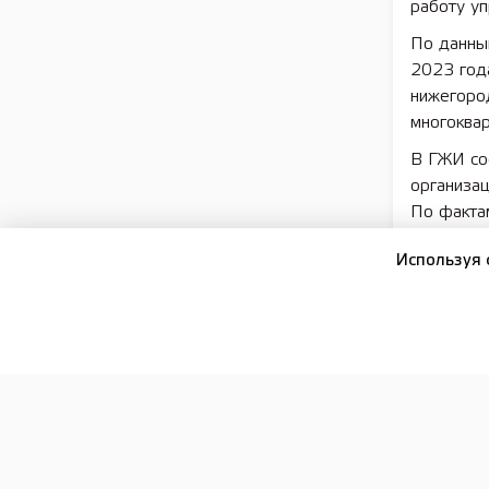
работу у
По данны
2023 год
нижегоро
многоква
В ГЖИ со
организа
По факта
правонар
Используя 
Исполнен
Нижегоро
улице Се
ремонте ц
ремонтом.
представл
период. 
вновь обр
Окна нахо