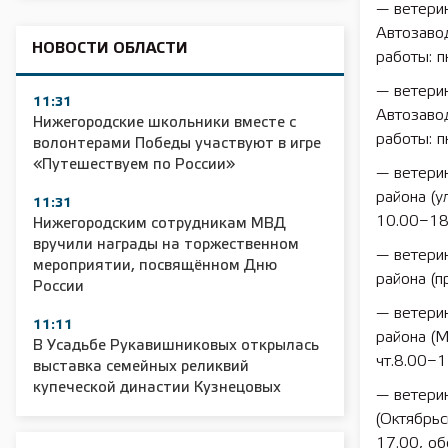
— ветерин
Автозавод
НОВОСТИ ОБЛАСТИ
работы: п
— ветерин
11:31
Автозавод
Нижегородские школьники вместе с
работы: п
волонтерами Победы участвуют в игре
«Путешествуем по России»
— ветери
района (у
11:31
10.00−18.
Нижегородским сотрудникам МВД
вручили награды на торжественном
— ветерин
мероприятии, посвящённом Дню
района (п
России
— ветери
11:11
района (М
В Усадьбе Рукавишниковых открылась
чт.8.00−1
выставка семейных реликвий
купеческой династии Кузнецовых
— ветери
(Октябрьс
17.00, об