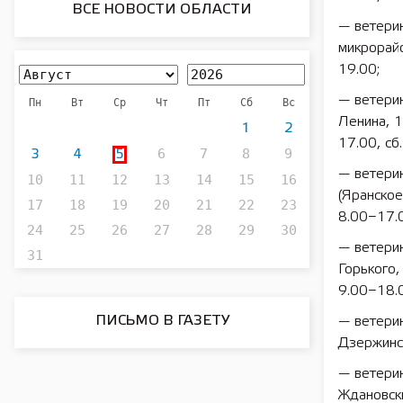
ВСЕ НОВОСТИ ОБЛАСТИ
— ветерин
микрорайо
19.00;
— ветерин
Пн
Вт
Ср
Чт
Пт
Сб
Вс
Ленина, 1
1
2
17.00, сб.
6
7
8
9
3
4
5
— ветери
10
11
12
13
14
15
16
(Яранское
17
18
19
20
21
22
23
8.00−17.0
24
25
26
27
28
29
30
— ветерин
31
Горького,
9.00−18.0
ПИСЬМО В ГАЗЕТУ
— ветерин
Дзержинск
— ветерин
Ждановски