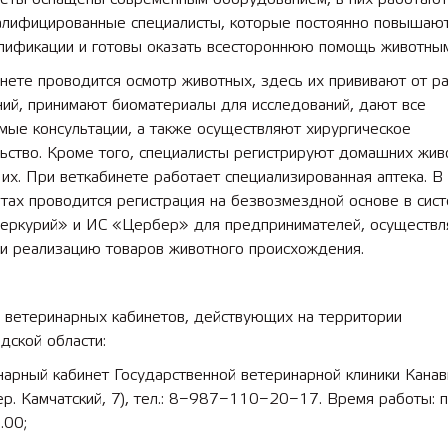
алифицированные специалисты, которые постоянно повышаю
алификации и готовы оказать всестороннюю помощь животным
нете проводится осмотр животных, здесь их прививают от р
 лет СОШ №2
2025 11 01 Земли
ний, принимают биоматериалы для исследований, дают все
сельскохозяйственного назна
мые консультации, а также осуществляют хирургическое
ьство. Кроме того, специалисты регистрируют домашних жив
их. При веткабинете работает специализированная аптека. В
тах проводится регистрация на безвозмездной основе в сис
ркурий» и ИС «Цербер» для предпринимателей, осуществ
 и реализацию товаров животного происхождения.
 ветеринарных кабинетов, действующих на территории
дской области:
арный кабинет Государственной ветеринарной клиники Канав
ер. Камчатский, 7), тел.: 8−987−110−20−17. Время работы: пн
.00;