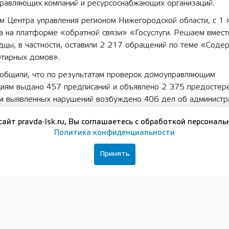
правляющих компаний и ресурсоснабжающих организаций.
м Центра управления регионом Нижегородской области, с 1 
а на платформе «обратной связи» «Госуслуги. Решаем вмес
дцы, в частности, оставили 2 217 обращений по теме «Соде
ртирных домов».
общили, что по результатам проверок домоуправляющим
циям выдано 457 предписаний и объявлено 2 375 предостер
м выявленных нарушений возбуждено 406 дел об администр
ушениях.
сайт pravda-lsk.ru, Вы соглашаетесь с обработкой персональ
ие предписания и предостережения проверили специалисты
Политика конфиденциальности
дского нагорного отдела ГЖИ. Жители многоквартирного дом
стер Рукавишниковых в областном центре попросили помочь 
Принять
околя и приямков подвала. Управляющая компания не спешил
 Цоколь здания обвалился по всему периметру дома, что
яло угрозу проникновения влаги и повышало теплопотери в 
Пока шли подготовительные работы по ремонту цоколя, жите
атились в инспекцию с жалобой на разрушение окон в подъе
дились в такой стадии физического износа, что целесообразн