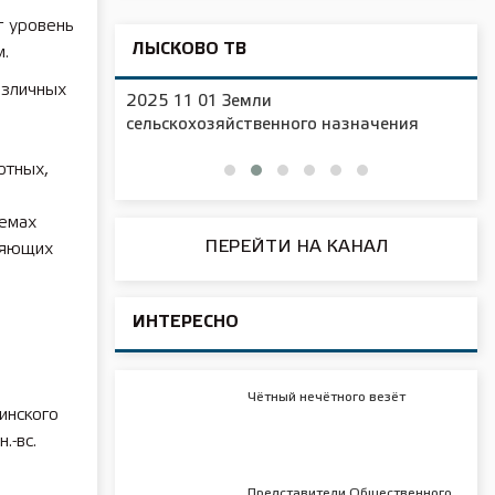
т уровень
ЛЫСКОВО ТВ
.
азличных
2025 11 01 Новая образовательная
чения
площадка в д/с №16
отных,
темах
ПЕРЕЙТИ НА КАНАЛ
ляющих
ИНТЕРЕСНО
Чётный нечётного везёт
инского
.-вс.
Представители Общественного