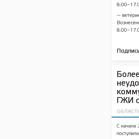
8.00−17.0
— ветерин
Вознесенс
8.00−17.0
Подписы
Более
неуд
комм
ГЖИ с
ОБЛАСТ
С начала
поступил