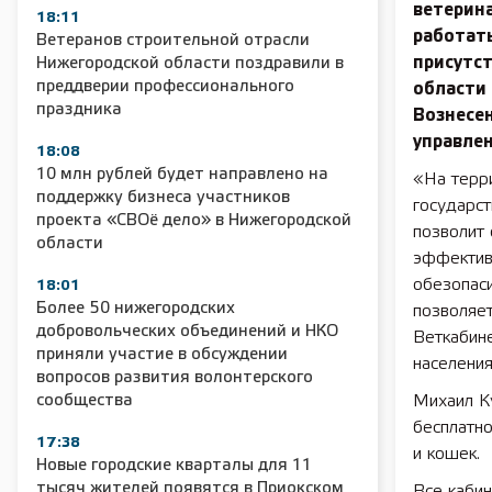
ветерина
18:11
работать
Ветеранов строительной отрасли
присутс
Нижегородской области поздравили в
преддверии профессионального
области
праздника
Вознесен
управлен
18:08
10 млн рублей будет направлено на
«На терр
поддержку бизнеса участников
государст
проекта «СВОё дело» в Нижегородской
позволит 
области
эффектив
обезопаси
18:01
Более 50 нижегородских
позволяет
добровольческих объединений и НКО
Веткабин
приняли участие в обсуждении
населени
вопросов развития волонтерского
сообщества
Михаил К
бесплатно
17:38
и кошек.
Новые городские кварталы для 11
тысяч жителей появятся в Приокском
Все каби