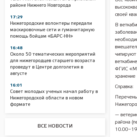
районе Нижнего Новгорода
высококв
своей кв
17:29
Нижегородские волонтеры передали
В веткаби
2025 11 01 Сельское хозяйство 2025
2025 11 01 55
маскировочные сети и гуманитарную
заболева
помощь бойцам «БАРС-НН»
необходи
вмешател
16:48
чипируют 
Около 50 тематических мероприятий
для нижегородцев старшего возраста
веткабине
проведут в Центре долголетия в
ФГИС «Ме
августе
хранение
16:01
Справка:
Совет молодых ученых начал работу в
Перечень
Нижегородской области в новом
Нижегоро
формате
— ветерин
района (п
ВСЕ НОВОСТИ
10.00−19