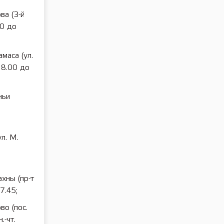
ва (3-й
00 до
маса (ул.
 8.00 до
ньи
л. М.
хны (пр-т
7.45;
во (пос.
.-чт.