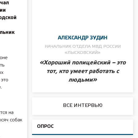
ачал
тии
одской
альник
АЛЕКСАНДР ЗУДИН
НАЧАЛЬНИК ОТДЕЛА МВД РОССИИ
«ЛЫСКОВСКИЙ»
ионе
«Хороший полицейский – это
ть
тот, кто умеет работать с
ых
людьми»
 это
.
ВСЕ ИНТЕРВЬЮ
тся на
ысяч собак
ОПРОС