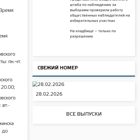
штаба по наблюдению за
 Время
выборами проверили работу
общественных наблюдателей на
избирательных участках
На кладбище – только по
ремя
разрешению
овского
: пн.-чт.
СВЕЖИЙ НОМЕР
ского
−20.00;
28.02.2026
овского
вт.-
ВСЕ ВЫПУСКИ
жинска
0 до