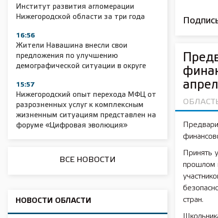
Институт развития агломерации
Нижегородской области за три года
Подписы
16:56
2025 11 01 Сельское хозяйство 2025
2025 11 01 55
Жители Навашина внесли свои
Пред
предложения по улучшению
демографической ситуации в округе
финан
апре
15:57
Нижегородский опыт перехода МФЦ от
ОБЛАСТ
разрозненных услуг к комплексным
жизненным ситуациям представлен на
Предвари
форуме «Цифровая эволюция»
финансово
Принять у
ВСЕ НОВОСТИ
прошлом 
участник
безопасно
стран.
НОВОСТИ ОБЛАСТИ
Школьник