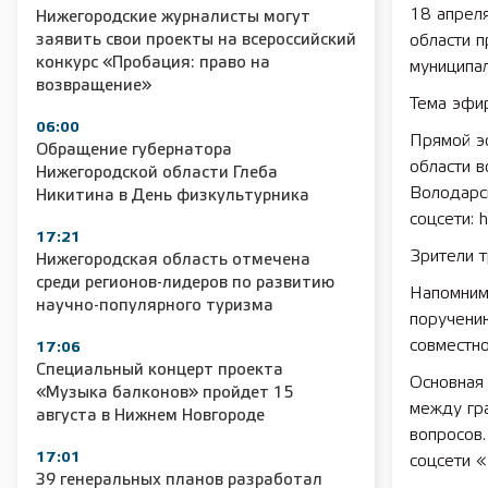
18 апрел
Нижегородские журналисты могут
заявить свои проекты на всероссийский
области п
конкурс «Пробация: право на
муниципа
возвращение»
Тема эфир
06:00
Прямой э
Обращение губернатора
области в
Нижегородской области Глеба
Володарск
Никитина в День физкультурника
соцсети: 
17:21
Зрители 
Нижегородская область отмечена
среди регионов-лидеров по развитию
Напомним
научно-популярного туризма
поручени
совместн
17:06
Специальный концерт проекта
Основная
«Музыка балконов» пройдет 15
между гр
августа в Нижнем Новгороде
вопросов
17:01
соцсети «
39 генеральных планов разработал