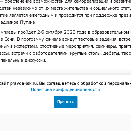
 — обеспечение возможностей для самореализации и развити
детей независимо от их места жительства и социального стату
тие является ежегодным и проводится при поддержке през
ладимира Путина.
импиады пройдет 2-6 октября 2023 года в образовательном
в Сочи. В программу финала войдут тестовые задания, встре
ными экспертами, спортивные мероприятия, семинары, практ
ассы, встречи с работодателями, круглые столы, дебаты, тво
 панельные дискуссии.
вайтесь на нашу группу в
ВКонтакте
сайт pravda-lsk.ru, Вы соглашаетесь с обработкой персональ
Политика конфиденциальности
Принять
ЛЬНЫЕ ДОКУМЕНТЫ