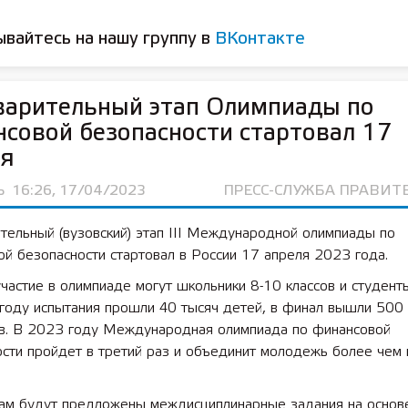
вайтесь на нашу группу в
ВКонтакте
 лет СОШ №2
2025 11 01 Земли
сельскохозяйственного назна
варительный этап Олимпиады по
совой безопасности стартовал 17
ля
Ь
16:26, 17/04/2023
ПРЕСС-СЛУЖБА ПРАВИТ
тельный (вузовский) этап III Международной олимпиады по
й безопасности стартовал в России 17 апреля 2023 года.
частие в олимпиаде могут школьники 8-10 классов и студент
году испытания прошли 40 тысяч детей, в финал вышли 500
ов. В 2023 году Международная олимпиада по финансовой
сти пройдет в третий раз и объединит молодежь более чем 
ам будут предложены междисциплинарные задания на основ