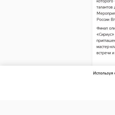
которого
талантов 
Мероприя
России В
Финал ол
«Сириус» 
приглашен
мастер-кл
встречи и
Подписы
Используя 
16+
ПОДПИСКА И РЕКЛАМА
РЕДАКЦИЯ
ОФИЦИА
Сетевое издание:
Лысково-медиа