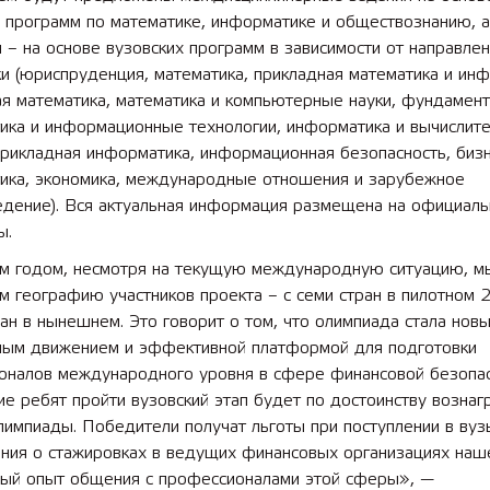
 программ по математике, информатике и обществознанию, а
 – на основе вузовских программ в зависимости от направле
и (юриспруденция, математика, прикладная математика и инф
я математика, математика и компьютерные науки, фундамент
ика и информационные технологии, информатика и вычислит
прикладная информатика, информационная безопасность, бизн
ика, экономика, международные отношения и зарубежное
едение). Вся актуальная информация размещена на официаль
ы.
м годом, несмотря на текущую международную ситуацию, м
 географию участников проекта – с семи стран в пилотном 
ан в нынешнем. Это говорит о том, что олимпиада стала нов
ым движением и эффективной платформой для подготовки
оналов международного уровня в сфере финансовой безопас
е ребят пройти вузовский этап будет по достоинству возна
импиады. Победители получат льготы при поступлении в вуз
ния о стажировках в ведущих финансовых организациях наш
ный опыт общения с профессионалами этой сферы», —