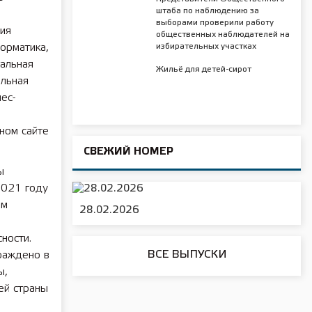
штаба по наблюдению за
выборами проверили работу
ния
общественных наблюдателей на
орматика,
избирательных участках
альная
Жильё для детей-сирот
ельная
ес-
ном сайте
СВЕЖИЙ НОМЕР
ы
2021 году
ым
28.02.2026
ности.
ВСЕ ВЫПУСКИ
граждено в
ы,
ей страны