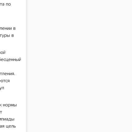
та по
лении в
туры в
вой
бесценный
тления.
ются
ул
ак нормы
т
импиады
ая цель