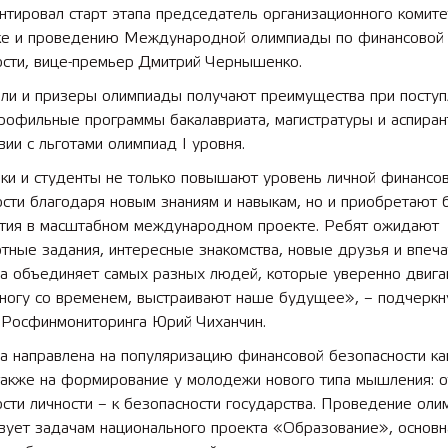
тировал старт этапа председатель организационного комите
ке и проведению Международной олимпиады по финансовой
ости, вице-премьер Дмитрий Чернышенко.
ли и призеры олимпиады получают преимущества при поступ
рофильные программы бакалавриата, магистратуры и аспиран
вии с льготами олимпиад I уровня.
ки и студенты не только повышают уровень личной финансо
сти благодаря новым знаниям и навыкам, но и приобретают 
стия в масштабном международном проекте. Ребят ожидают
тные задания, интересные знакомства, новые друзья и впеча
а объединяет самых разных людей, которые уверенно двига
 ногу со временем, выстраивают наше будущее», – подчеркн
 Росфинмониторинга Юрий Чиханчин.
а направлена на популяризацию финансовой безопасности к
также на формирование у молодежи нового типа мышления: о
сти личности – к безопасности государства. Проведение ол
вует задачам национального проекта «Образование», основн