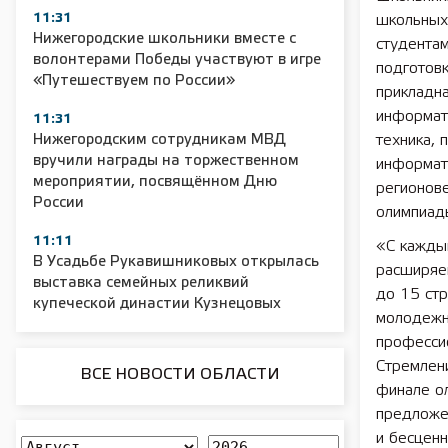
11:31
школьных
Нижегородские школьники вместе с
студентам
волонтерами Победы участвуют в игре
подготовк
«Путешествуем по России»
прикладна
информат
11:31
Нижегородским сотрудникам МВД
техника, 
вручили награды на торжественном
информат
мероприятии, посвящённом Дню
регионов
России
олимпиад
11:11
«С кажды
В Усадьбе Рукавишниковых открылась
расширяем
выставка семейных реликвий
до 15 стр
купеческой династии Кузнецовых
молодежн
професси
Стремлени
ВСЕ НОВОСТИ ОБЛАСТИ
финале ол
предложе
и бесцен