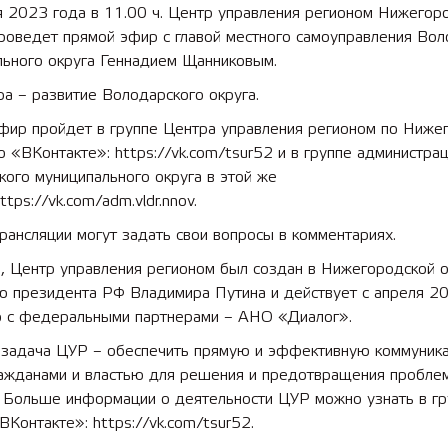
я 2023 года в 11.00 ч. Центр управления регионом Нижегор
роведет прямой эфир с главой местного самоуправления Вол
льного округа Геннадием Щанниковым.
а – развитие Володарского округа.
фир пройдет в группе Центра управления регионом по Ниже
о «ВКонтакте»: https://vk.com/tsur52 и в группе администра
ого муниципального округа в этой же
https://vk.com/adm.vldr.nnov.
трансляции могут задать свои вопросы в комментариях.
, Центр управления регионом был создан в Нижегородской о
ю президента РФ Владимира Путина и действует с апреля 2
о с федеральными партнерами – АНО «Диалог».
 задача ЦУР – обеспечить прямую и эффективную коммуник
ажданами и властью для решения и предотвращения пробле
. Больше информации о деятельности ЦУР можно узнать в гр
ВКонтакте»: https://vk.com/tsur52.