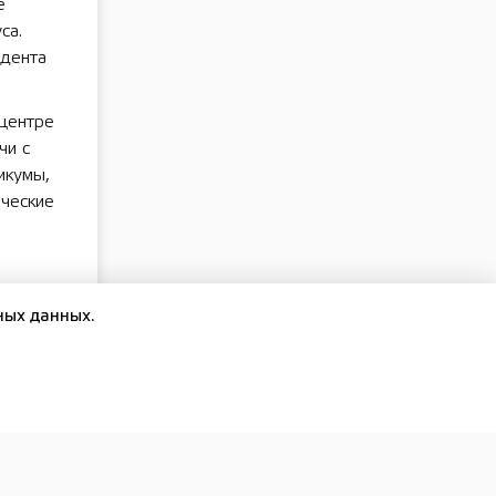
е
са.
идента
 центре
чи с
икумы,
рческие
ных данных.