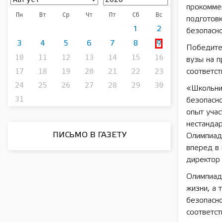
прокоммен
Пн
Вт
Ср
Чт
Пт
Сб
Вс
подготов
1
2
безопасн
3
4
5
6
7
8
9
Победите
10
11
12
13
14
15
16
вузы на п
17
18
19
20
21
22
23
соответст
24
25
26
27
28
29
30
«Школьни
31
безопасно
опыт уча
нестандар
ПИСЬМО В ГАЗЕТУ
Олимпиад
вперед в
директор
Олимпиад
жизни, а 
безопасно
соответст