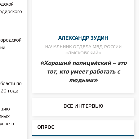
одской
одарского
АЛЕКСАНДР ЗУДИН
городской
НАЧАЛЬНИК ОТДЕЛА МВД РОССИИ
ции
«ЛЫСКОВСКИЙ»
«Хороший полицейский – это
тот, кто умеет работать с
людьми»
бласти по
020 года
ВСЕ ИНТЕРВЬЮ
ацию
мных
уппе в
ОПРОС