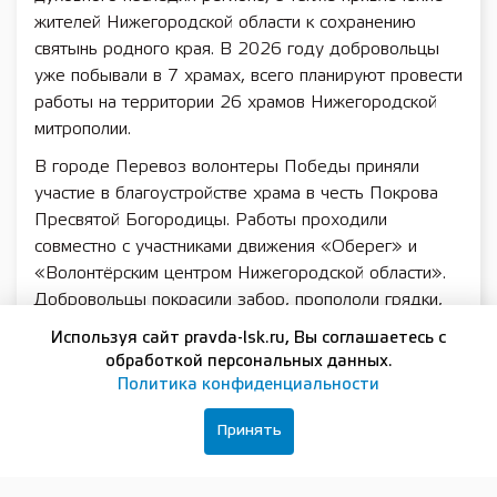
жителей Нижегородской области к сохранению
святынь родного края. В 2026 году добровольцы
уже побывали в 7 храмах, всего планируют провести
работы на территории 26 храмов Нижегородской
митрополии.
В городе Перевоз волонтеры Победы приняли
участие в благоустройстве храма в честь Покрова
Пресвятой Богородицы. Работы проходили
совместно с участниками движения «Оберег» и
«Волонтёрским центром Нижегородской области».
Добровольцы покрасили забор, пропололи грядки,
убрали мусор и привели в порядок территорию
Используя сайт pravda-lsk.ru, Вы соглашаетесь с
вокруг храма. Для участников была организована
обработкой персональных данных.
познавательная программа — ребятам показали
Политика конфиденциальности
Перевозский районный музейно-выставочный центр
Принять
и храм 1813 года постройки в селе Шершово.
Ещё один волонтёрский «десант» высадился в селе