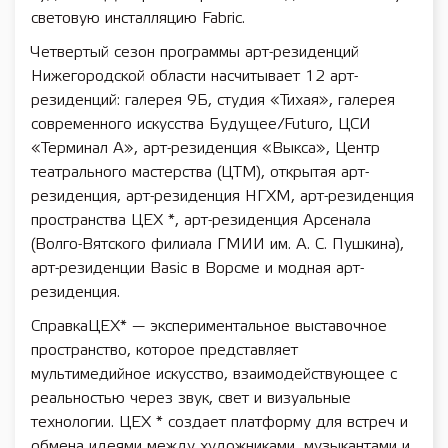
световую инсталляцию Fabric.
Четвертый сезон программы арт-резиденций
Нижегородской области насчитывает 12 арт-
резиденций: галерея 9Б, студия «Тихая», галерея
современного искусства Будущее/Futuro, ЦСИ
«Терминал А», арт-резиденция «Выкса», Центр
театрального мастерства (ЦТМ), открытая арт-
резиденция, арт-резиденция НГХМ, арт-резиденция
пространства ЦЕХ *, арт-резиденция Арсенала
(Волго-Вятского филиала ГМИИ им. А. С. Пушкина),
арт-резиденции Basic в Ворсме и модная арт-
резиденция.
СправкаЦЕХ* — экспериментальное выставочное
пространство, которое представляет
мультимедийное искусство, взаимодействующее с
реальностью через звук, свет и визуальные
технологии. ЦЕХ * создает платформу для встреч и
обмена идеями между художниками, музыкантами и