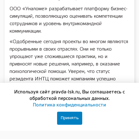
ООО «Уналоме» разрабатывает платформу бизнес-
симуляций, позволяющую оценивать компетенции
сотрудников и уровень внутрикомандной
коммуникации.
«Одобренные сегодня проекты во многом являются
прорывными в своих отраслях. Они не только
упрощают уже сложившиеся практики, но и
привносят новые решения, например, в оказание
психологической помощи. Уверен, что статус
резидента ИНТЦ поможет компаниям успешно
реализовать запланированные проекты», – отметил
Используя сайт pravda-lsk.ru, Вы соглашаетесь с
заместитель губернатора Нижегородской области
обработкой персональных данных.
Егор Поляков.
Политика конфиденциальности
Кроме того, эксперты рассмотрели заявку
Принять
действующего резидента ИНТЦ АО «Силнекс» на
реализацию дополнительного проекта. Компания
планирует наладить производство хирургических