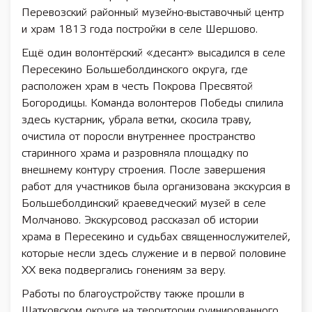
Перевозский районный музейно-выставочный центр
и храм 1813 года постройки в селе Шершово.
Ещё один волонтёрский «десант» высадился в селе
Пересекино Большеболдинского округа, где
расположен храм в честь Покрова Пресвятой
Богородицы. Команда волонтеров Победы спилила
здесь кустарник, убрала ветки, скосила траву,
очистила от поросли внутреннее пространство
старинного храма и разровняла площадку по
внешнему контуру строения. После завершения
работ для участников была организована экскурсия в
Большеболдинский краеведческий музей в селе
Молчаново. Экскурсовод рассказал об истории
храма в Пересекино и судьбах священнослужителей,
которые несли здесь служение и в первой половине
XX века подвергались гонениям за веру.
Работы по благоустройству также прошли в
Шатковском округе на территории руинированного